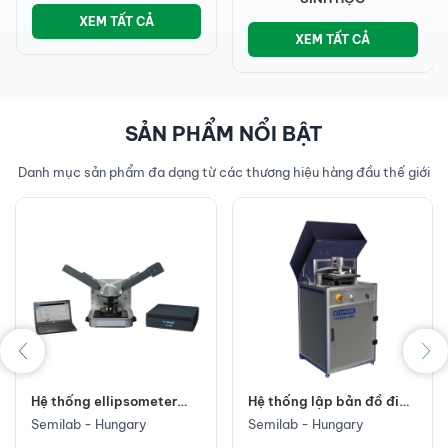
XEM TẤT CẢ
XEM TẤT CẢ
SẢN PHẨM NỔI BẬT
Danh mục sản phẩm đa dạng từ các thương hiệu hàng đầu thế giới
Hệ thống ellipsometer
Hệ thống lập bản đồ điện
SE-1000 để bàn
trở suất không tiếp xúc
Semilab - Hungary
Semilab - Hungary
COREMA-2000