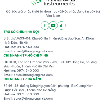
Đối tác giải pháp thiết bị khoa học và Hóa chất đáng tin cậy tại
Việt Nam
TRỤ SỞ CHÍNH HÀ NỘI
Biệt thự JA03-04, Khu Đô Thị Thiên Đường Bảo Sơn, An Khánh,
Hoài Đức, Hà Nội
Hotline:
0974 540 000
Email:
sales@thanglonginst.com
CHI NHÁNH TP.HỒ CHÍ MINH
OP 01 01, Tòa nhà Orchard ParkView, 130-132 Hồng Hà, phường
Đức Nhuận, Thành Phố Hồ Chí Minh
Hotline:
0974 540 000
Email:
sales@thanglonginst.com
CHI NHÁNH TP.ĐÀ NẴNG
Số 46-48, đường Đặng Nguyên Cẩn, phường Hòa Cường Nam,
Quận Hải Châu, thành phố Đà Nẵng
Hotline:
0974 540 000
Email:
sales@thanglonginst.com