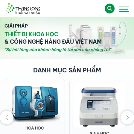
GIẢI PHÁP
THIẾT BỊ KHOA HỌC
& CÔNG NGHỆ HÀNG ĐẦU VIỆT NAM
"Sự hài lòng của khách hàng là tài sản của chúng tôi"
DANH MỤC SẢN PHẨM
HOÁ HỌC
SINH HỌC