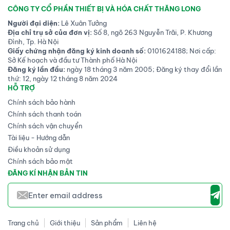
CÔNG TY CỔ PHẦN THIẾT BỊ VÀ HÓA CHẤT THĂNG LONG
Người đại diện:
Lê Xuân Tưởng
Địa chỉ trụ sở của đơn vị:
Số 8, ngõ 263 Nguyễn Trãi, P. Khương
Đình, Tp. Hà Nội
Giấy chứng nhận đăng ký kinh doanh số:
0101624188; Nơi cấp:
Sở Kế hoạch và đầu tư Thành phố Hà Nội
Đăng ký lần đầu:
ngày 18 tháng 3 năm 2005; Đăng ký thay đổi lần
thứ: 12, ngày 12 tháng 8 năm 2024
HỖ TRỢ
Chính sách bảo hành
Chính sách thanh toán
Chính sách vận chuyển
Tài liệu - Hướng dẫn
Điều khoản sử dụng
Chính sách bảo mật
ĐĂNG KÍ NHẬN BẢN TIN
Trang chủ
Giới thiệu
Sản phẩm
Liên hệ