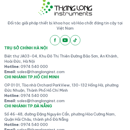
Đối tác giải pháp thiết bị khoa học và Hóa chất đáng tin cậy tại
Việt Nam
TRỤ SỞ CHÍNH HÀ NỘI
Biệt thự JA03-04, Khu Đô Thị Thiên Đường Bảo Sơn, An Khánh,
Hoài Đức, Hà Nội
Hotline:
0974 540 000
Email:
sales@thanglonginst.com
CHI NHÁNH TP.HỒ CHÍ MINH
OP 01 01, Tòa nhà Orchard ParkView, 130-132 Hồng Hà, phường
Đức Nhuận, Thành Phố Hồ Chí Minh
Hotline:
0974 540 000
Email:
sales@thanglonginst.com
CHI NHÁNH TP.ĐÀ NẴNG
Số 46-48, đường Đặng Nguyên Cẩn, phường Hòa Cường Nam,
Quận Hải Châu, thành phố Đà Nẵng
Hotline:
0974 540 000
Email:
sales@thanglonginst.com