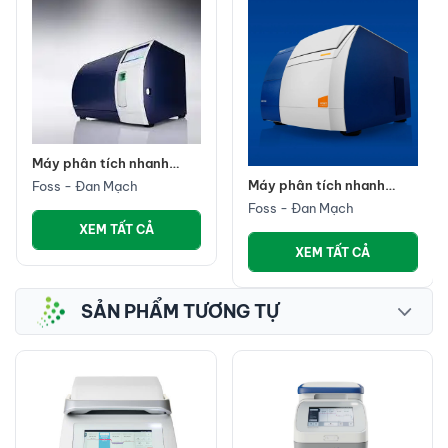
Máy phân tích nhanh
miễn dịch ngũ cốc-
Máy phân tích nhanh
Foss - Đan Mạch
MycoFossTM
thực phẩm- NIRS DS3
Foss - Đan Mạch
XEM TẤT CẢ
XEM TẤT CẢ
SẢN PHẨM TƯƠNG TỰ