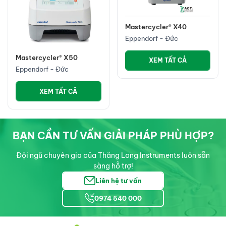
Mastercycler® X40
Eppendorf - Đức
Mastercycler® X50
XEM TẤT CẢ
Eppendorf - Đức
XEM TẤT CẢ
BẠN CẦN TƯ VẤN GIẢI PHÁP PHÙ HỢP?
Đội ngũ chuyên gia của Thăng Long Instruments luôn sẵn
sàng hỗ trợ!
Liên hệ tư vấn
0974 540 000