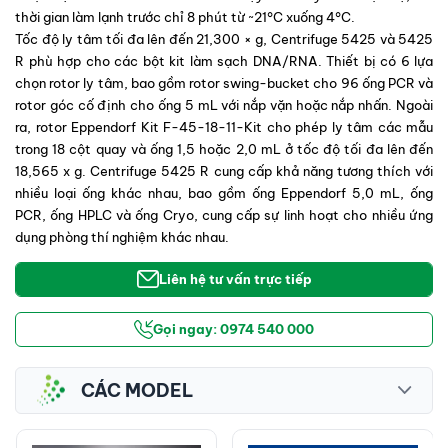
thời gian làm lạnh trước chỉ 8 phút từ ~21°C xuống 4°C.
Tốc độ ly tâm tối đa lên đến 21,300 × g,
Centrifuge
5425 và 5425
R phù hợp cho các bột kit làm sạch DNA/RNA. Thiết bị có 6 lựa
chọn rotor ly tâm, bao gồm rotor swing-bucket cho 96 ống PCR và
rotor góc cố định cho ống 5 mL với nắp vặn hoặc nắp nhấn. Ngoài
ra, rotor Eppendorf Kit F-45-18-11-Kit cho phép ly tâm các mẫu
trong 18 cột quay và ống 1,5 hoặc 2,0 mL ở tốc độ tối đa lên đến
18,565 x g.
Centrifuge
5425 R cung cấp khả năng tương thích với
nhiều loại ống khác nhau, bao gồm ống Eppendorf 5,0 mL, ống
PCR, ống HPLC và ống Cryo, cung cấp sự linh hoạt cho nhiều ứng
dụng phòng thí nghiệm khác nhau.
Liên hệ tư vấn trực tiếp
Gọi ngay: 0974 540 000
CÁC MODEL