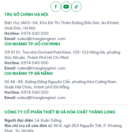
TRỤ SỞ CHÍNH HÀ NỘI
Biệt thự JA03-04, Khu Đô Thị Thiên Đường Bảo Sơn, An Khánh,
Hoài Đức, Hà Nội
Hotline:
0974 540 000
Email:
sales@thanglonginst.com
CHI NHÁNH TP.HỒ CHÍ MINH
OP 01 01, Tòa nhà Orchard ParkView, 130-132 Hồng Hà, phường
Đức Nhuận, Thành Phố Hồ Chí Minh
Hotline:
0974 540 000
Email:
sales@thanglonginst.com
CHI NHÁNH TP.ĐÀ NẴNG
Số 46-48, đường Đặng Nguyên Cẩn, phường Hòa Cường Nam,
Quận Hải Châu, thành phố Đà Nẵng
Hotline:
0974 540 000
Email:
sales@thanglonginst.com
CÔNG TY CỔ PHẦN THIẾT BỊ VÀ HÓA CHẤT THĂNG LONG
Người đại diện:
Lê Xuân Tưởng
Địa chỉ trụ sở của đơn vị:
Số 8, ngõ 263 Nguyễn Trãi, P. Khương
Đình, Tp. Hà Nội