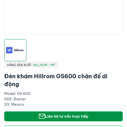
HÃNG SẢN XUẤT:
HILLROM - MỸ
Đèn khám Hillrom GS600 chân đế di
động
Model: GS 600
HSX: Baxter
XX: Mexico
Liên hệ tư vấn trực tiếp