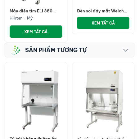
Máy điện tim ELI 380
Đèn soi đáy mắt Welch
Hillrom (ELI® 380 Resting
Allyn Panotic Plus LED
Hillrom - Mỹ
Electrocardiograph)
tay cầm Nickel quay,
XEM TẤT CẢ
chụp, chia sẻ hình ảnh
XEM TẤT CẢ
SẢN PHẨM TƯƠNG TỰ
Tủ hút không đường ống