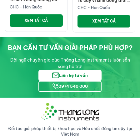
Tủ cấy vi sinh dòng thổi
CHC
ngang
CHC - Hàn Quốc
CHC - Hàn Quốc
XEM TẤT CẢ
XEM TẤT CẢ
BẠN CẦN TƯ VẤN GIẢI PHÁP PHÙ HỢP?
Đội ngũ chuyên gia của Thăng Long Instruments luôn sẵn
sàng hỗ trợ!
Liên hệ tư vấn
0974 540 000
Đối tác giải pháp thiết bị khoa học và Hóa chất đáng tin cậy tại
Việt Nam