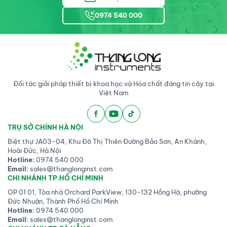
0974 540 000
Đối tác giải pháp thiết bị khoa học và Hóa chất đáng tin cậy tại
Việt Nam
TRỤ SỞ CHÍNH HÀ NỘI
Biệt thự JA03-04, Khu Đô Thị Thiên Đường Bảo Sơn, An Khánh,
Hoài Đức, Hà Nội
Hotline:
0974 540 000
Email:
sales@thanglonginst.com
CHI NHÁNH TP.HỒ CHÍ MINH
OP 01 01, Tòa nhà Orchard ParkView, 130-132 Hồng Hà, phường
Đức Nhuận, Thành Phố Hồ Chí Minh
Hotline:
0974 540 000
Email:
sales@thanglonginst.com