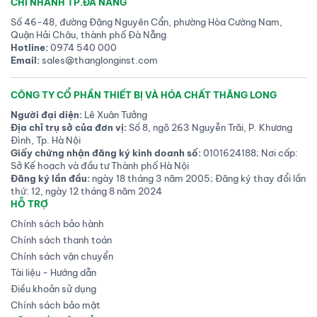
CHI NHÁNH TP.ĐÀ NẴNG
Số 46-48, đường Đặng Nguyên Cẩn, phường Hòa Cường Nam,
Quận Hải Châu, thành phố Đà Nẵng
Hotline:
0974 540 000
Email:
sales@thanglonginst.com
CÔNG TY CỔ PHẦN THIẾT BỊ VÀ HÓA CHẤT THĂNG LONG
Người đại diện:
Lê Xuân Tưởng
Địa chỉ trụ sở của đơn vị:
Số 8, ngõ 263 Nguyễn Trãi, P. Khương
Đình, Tp. Hà Nội
Giấy chứng nhận đăng ký kinh doanh số:
0101624188; Nơi cấp:
Sở Kế hoạch và đầu tư Thành phố Hà Nội
Đăng ký lần đầu:
ngày 18 tháng 3 năm 2005; Đăng ký thay đổi lần
thứ: 12, ngày 12 tháng 8 năm 2024
HỖ TRỢ
Chính sách bảo hành
Chính sách thanh toán
Chính sách vận chuyển
Tài liệu - Hướng dẫn
Điều khoản sử dụng
Chính sách bảo mật