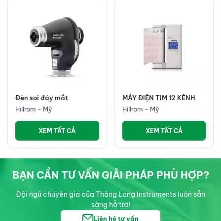
Đèn soi đáy mắt
MÁY ĐIỆN TIM 12 KÊNH
Hillrom - Mỹ
Hillrom - Mỹ
XEM TẤT CẢ
XEM TẤT CẢ
BẠN CẦN TƯ VẤN GIẢI PHÁP PHÙ HỢP?
Đội ngũ chuyên gia của Thăng Long Instruments luôn sẵn
sàng hỗ trợ!
Liên hệ tư vấn