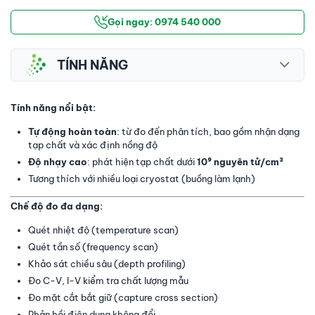
Gọi ngay: 0974 540 000
TÍNH NĂNG
Tính năng nổi bật:
Tự động hoàn toàn
: từ đo đến phân tích, bao gồm nhận dạng
tạp chất và xác định nồng độ
Độ nhạy cao
: phát hiện tạp chất dưới
10⁹ nguyên tử/cm³
Tương thích với nhiều loại cryostat (buồng làm lạnh)
Chế độ đo đa dạng:
Quét nhiệt độ (temperature scan)
Quét tần số (frequency scan)
Khảo sát chiều sâu (depth profiling)
Đo C-V, I-V kiểm tra chất lượng mẫu
Đo mặt cắt bắt giữ (capture cross section)
Phản hồi điện dung không đổi