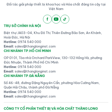
Đối tác giải pháp thiết bị khoa học và Hóa chất đáng tin cậy tại
Việt Nam
TRỤ SỞ CHÍNH HÀ NỘI
Biệt thự JA03-04, Khu Đô Thị Thiên Đường Bảo Sơn, An Khánh,
Hoài Đức, Hà Nội
Hotline:
0974 540 000
Email:
sales@thanglonginst.com
CHI NHÁNH TP.HỒ CHÍ MINH
OP 01 01, Tòa nhà Orchard ParkView, 130-132 Hồng Hà, phường
Đức Nhuận, Thành Phố Hồ Chí Minh
Hotline:
0974 540 000
Email:
sales@thanglonginst.com
CHI NHÁNH TP.ĐÀ NẴNG
Số 46-48, đường Đặng Nguyên Cẩn, phường Hòa Cường Nam,
Quận Hải Châu, thành phố Đà Nẵng
Hotline:
0974 540 000
Email:
sales@thanglonginst.com
CÔNG TY CỔ PHẦN THIẾT BỊ VÀ HÓA CHẤT THĂNG LONG