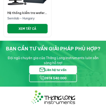
Hệ thống kiểm tra wafer
để bàn đa năng, WT-
Semilab - Hungary
2000
XEM TẤT CẢ
BẠN CẦN TƯ VẤN GIẢI PHÁP PHÙ HỢP?
Đội ngũ chuyên gia của Thăng Long Instruments luôn sẵn
sàng hỗ trợ!
Liên hệ tư vấn
0974 540 000