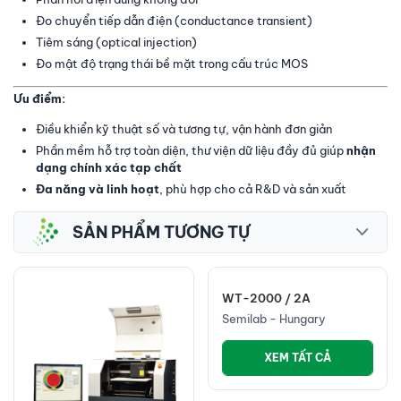
Đo chuyển tiếp dẫn điện (conductance transient)
Tiêm sáng (optical injection)
Đo mật độ trạng thái bề mặt trong cấu trúc MOS
Ưu điểm:
Điều khiển kỹ thuật số và tương tự, vận hành đơn giản
Phần mềm hỗ trợ toàn diện, thư viện dữ liệu đầy đủ giúp
nhận
dạng chính xác tạp chất
Đa năng và linh hoạt
, phù hợp cho cả R&D và sản xuất
SẢN PHẨM TƯƠNG TỰ
WT-2000 / 2A
Semilab - Hungary
XEM TẤT CẢ