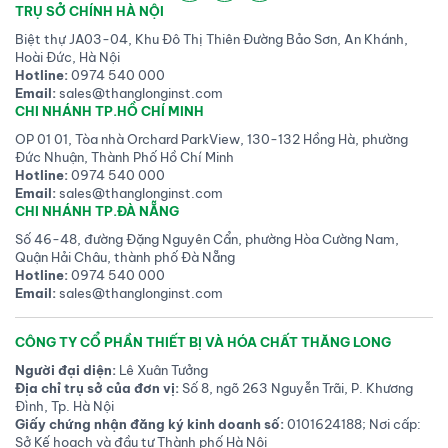
TRỤ SỞ CHÍNH HÀ NỘI
Biệt thự JA03-04, Khu Đô Thị Thiên Đường Bảo Sơn, An Khánh,
Hoài Đức, Hà Nội
Hotline:
0974 540 000
Email:
sales@thanglonginst.com
CHI NHÁNH TP.HỒ CHÍ MINH
OP 01 01, Tòa nhà Orchard ParkView, 130-132 Hồng Hà, phường
Đức Nhuận, Thành Phố Hồ Chí Minh
Hotline:
0974 540 000
Email:
sales@thanglonginst.com
CHI NHÁNH TP.ĐÀ NẴNG
Số 46-48, đường Đặng Nguyên Cẩn, phường Hòa Cường Nam,
Quận Hải Châu, thành phố Đà Nẵng
Hotline:
0974 540 000
Email:
sales@thanglonginst.com
CÔNG TY CỔ PHẦN THIẾT BỊ VÀ HÓA CHẤT THĂNG LONG
Người đại diện:
Lê Xuân Tưởng
Địa chỉ trụ sở của đơn vị:
Số 8, ngõ 263 Nguyễn Trãi, P. Khương
Đình, Tp. Hà Nội
Giấy chứng nhận đăng ký kinh doanh số:
0101624188; Nơi cấp:
Sở Kế hoạch và đầu tư Thành phố Hà Nội