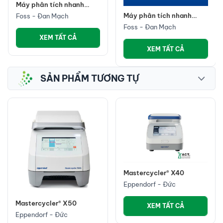
Máy phân tích nhanh
miễn dịch ngũ cốc-
Máy phân tích nhanh
Foss - Đan Mạch
MycoFossTM
thực phẩm- NIRS DS3
Foss - Đan Mạch
XEM TẤT CẢ
XEM TẤT CẢ
SẢN PHẨM TƯƠNG TỰ
Mastercycler® X40
Eppendorf - Đức
Mastercycler® X50
XEM TẤT CẢ
Eppendorf - Đức