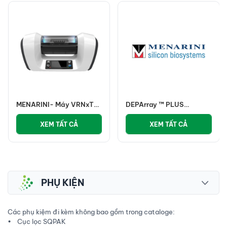
MENARINI- Máy VRNxT
DEPArray ™ PLUS
giảm thể tích mẫu mẫu
MENARINI
XEM TẤT CẢ
XEM TẤT CẢ
PHỤ KIỆN
Các phụ kiệm đi kèm không bao gồm trong cataloge:
• Cục lọc SQPAK