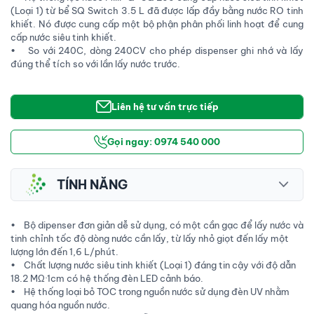
(Loại 1) từ bể SQ Switch 3.5 L đã được lấp đầy bằng nước RO tinh
khiết. Nó được cung cấp một bộ phận phân phối linh hoạt để cung
cấp nước siêu tinh khiết.
• So với 240C, dòng 240CV cho phép dispenser ghi nhớ và lấy
đúng thể tích so với lần lấy nước trước.
Liên hệ tư vấn trực tiếp
Gọi ngay: 0974 540 000
TÍNH NĂNG
• Bộ dipenser đơn giản dễ sử dụng, có một cần gạc để lấy nước và
tinh chỉnh tốc độ dòng nước cần lấy, từ lấy nhỏ giọt đến lấy một
lượng lớn đến 1,6 L/phút.
• Chất lượng nước siêu tinh khiết (Loại 1) đáng tin cậy với độ dẫn
18.2 MΩ·1cm có hệ thống đèn LED cảnh báo.
• Hệ thống loại bỏ TOC trong nguồn nước sử dụng đèn UV nhằm
quang hóa nguồn nước.