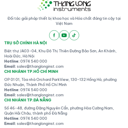
Đối tác giải pháp thiết bị khoa học và Hóa chất đáng tin cậy tại
Việt Nam
TRỤ SỞ CHÍNH HÀ NỘI
Biệt thự JA03-04, Khu Đô Thị Thiên Đường Bảo Sơn, An Khánh,
Hoài Đức, Hà Nội
Hotline:
0974 540 000
Email:
sales@thanglonginst.com
CHI NHÁNH TP.HỒ CHÍ MINH
OP 01 01, Tòa nhà Orchard ParkView, 130-132 Hồng Hà, phường
Đức Nhuận, Thành Phố Hồ Chí Minh
Hotline:
0974 540 000
Email:
sales@thanglonginst.com
CHI NHÁNH TP.ĐÀ NẴNG
Số 46-48, đường Đặng Nguyên Cẩn, phường Hòa Cường Nam,
Quận Hải Châu, thành phố Đà Nẵng
Hotline:
0974 540 000
Email:
sales@thanglonginst.com