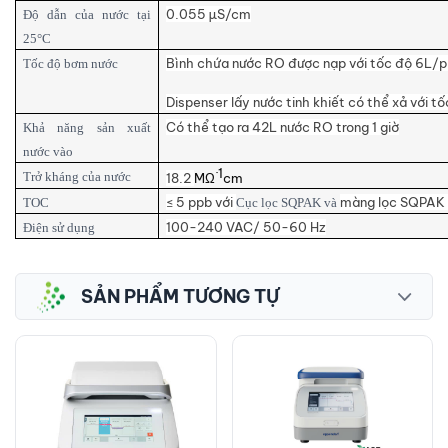
0.055 µS/cm
Độ dẫn của nước tại
25°C
Bình chứa nước RO được nạp với tốc độ 6L/
Tốc độ bơm nước
Dispenser lấy nước tinh khiết có thể xả với t
Có thể tạo ra 42L nước RO trong 1 giờ
Khả năng sản xuất
nước vào
·1
Trở kháng của nước
18.2
MΩ
cm
≤ 5 ppb với
màng lọc SQPAK B
TOC
Cục lọc SQPAK và
100-240 VAC/ 50-60 Hz
Điện sử dụng
SẢN PHẨM TƯƠNG TỰ