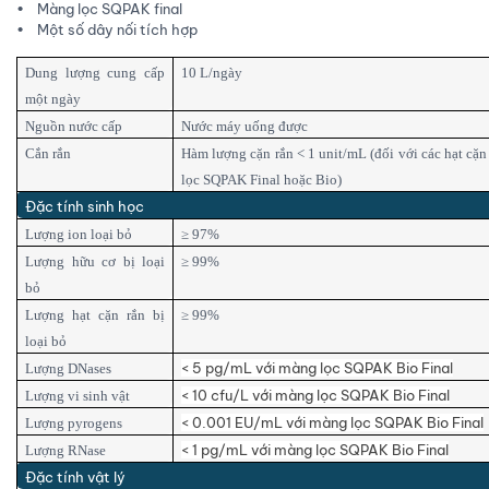
• Màng lọc SQPAK final
• Một số dây nối tích hợp
Dung lượng cung cấp
10 L/ngày
một ngày
Nguồn nước cấp
Nước máy uống được
Cắn rắn
Hàm lượng cặn rắn < 1 unit/mL (đối với các hạt cặ
lọc SQPAK Final hoặc Bio)
Đặc tính sinh học
Lượng ion loại bỏ
≥ 97%
Lượng hữu cơ bị loại
≥ 99%
bỏ
Lượng hạt cặn rắn bị
≥ 99%
loại bỏ
< 5 pg/mL với màng lọc SQPAK Bio Final
Lượng DNases
< 10 cfu/L với màng lọc SQPAK Bio Final
Lượng vi sinh vật
< 0.001 EU/mL với màng lọc SQPAK Bio Final
Lượng pyrogens
< 1 pg/mL với màng lọc SQPAK Bio Final
Lượng RNase
Đặc tính vật lý