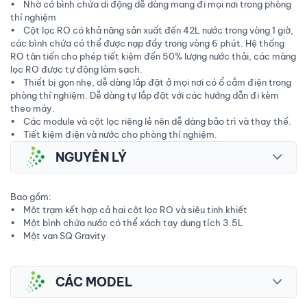
• Nhờ có bình chứa di động dễ dàng mang đi mọi nơi trong phòng
thí nghiệm
• Cột lọc RO có khả năng sản xuất đến 42L nước trong vòng 1 giờ,
các bình chứa có thể được nạp đầy trong vòng 6 phút. Hệ thống
RO tân tiến cho phép tiết kiệm đến 50% lượng nước thải, các màng
lọc RO được tự động làm sạch.
• Thiết bị gọn nhẹ, dễ dàng lắp đặt ở mọi nơi có ổ cắm điện trong
phòng thí nghiệm. Dễ dàng tự lắp đặt với các hướng dẫn đi kèm
theo máy.
• Các module và cột lọc riêng lẻ nên dễ dàng bảo trì và thay thế.
• Tiết kiệm điện và nước cho phòng thí nghiệm.
NGUYÊN LÝ
Bao gồm:
• Một trạm kết hợp cả hai cột lọc RO và siêu tinh khiết
• Một bình chứa nước có thể xách tay dung tích 3.5L
• Một van SQ Gravity
CÁC MODEL