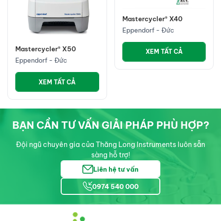
Mastercycler® X40
Eppendorf - Đức
Mastercycler® X50
XEM TẤT CẢ
Eppendorf - Đức
XEM TẤT CẢ
BẠN CẦN TƯ VẤN GIẢI PHÁP PHÙ HỢP?
Đội ngũ chuyên gia của Thăng Long Instruments luôn sẵn
sàng hỗ trợ!
Liên hệ tư vấn
0974 540 000