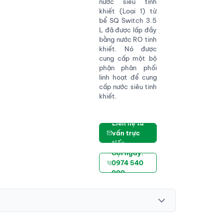
nước siêu tinh
khiết (Loại 1) từ
bể SQ Switch 3.5
L đã được lấp đầy
bằng nước RO tinh
khiết. Nó được
cung cấp một bộ
phận phân phối
linh hoạt để cung
cấp nước siêu tinh
khiết.
Liên hệ tư
vấn trực
tiếp
Gọi ngay:
0974 540
000