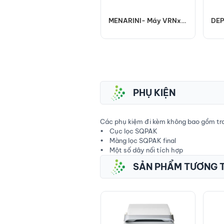
Máy phân tích sinh hoá
MENARINI- Máy VRNxT
DEP
lâm sàng
giảm thể tích mẫu mẫu
MEN
ProtectLife International
Biomedical Inc. - Đài
Loan
PHỤ KIỆN
Các phụ kiệm đi kèm không bao gồm tr
• Cục lọc SQPAK
• Màng lọc SQPAK final
• Một số dây nối tích hợp
SẢN PHẨM TƯƠNG 