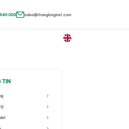
 540 000
sales@thanglonginst.com
 TIN
ng
lý
del
n