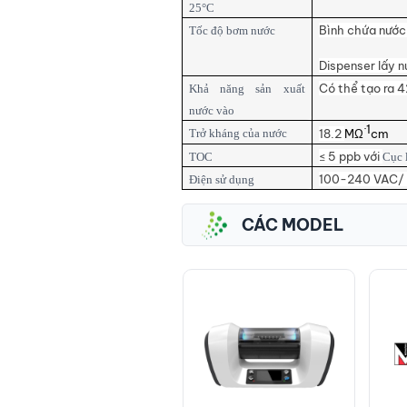
25°C
Bình chứa nước
Tốc độ bơm nước
Dispenser lấy n
Có thể tạo ra 4
Khả năng sản xuất
nước vào
·1
Trở kháng của nước
18.2
MΩ
cm
≤ 5 ppb với
TOC
Cục 
100-240 VAC/
Điện sử dụng
CÁC MODEL