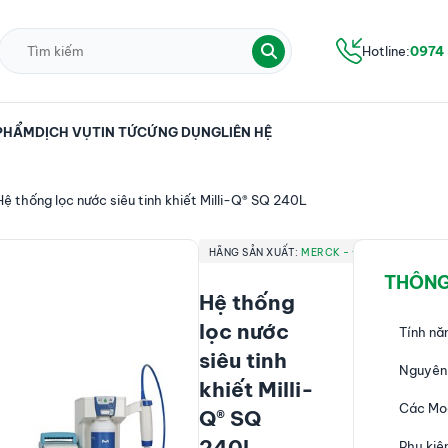
Hotline:
0974
PHẨM
DỊCH VỤ
TIN TỨC
ỨNG DỤNG
LIÊN HỆ
Hệ thống lọc nước siêu tinh khiết Milli-Q® SQ 240L
HÃNG SẢN XUẤT:
MERCK - ĐỨC
THÔNG
Hệ thống
lọc nước
Tính nă
siêu tinh
Nguyên 
khiết Milli-
Các Mo
Q® SQ
240L
Phụ kiệ