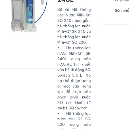
Bộ Kit Hệ Thống
Sản phẩ
Lọc Nước Milli-Q®
SQ 240L bao gồm
hệ thống lọc nước
Milli-Q® SR 240 và
hệ thống lọc nước
Milli-Q® SQ 200.
• Hệ thống lọc
nước Milli-Q® SR
240L cung cấp
nước RO tinh khiết
vào bể di động SQ
Switch 3.5 L. Nó
có thể được trang
bị một van Trọng
lực để trực tiếp
phân phối nước
RO tinh khiết từ
đế bể SQ Switch.
• Hệ thống lọc
nước Milli-Q® SQ
200 cung cấp