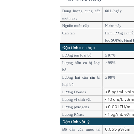
Dung lượng cung cấp
60 L/ngày
một ngày
Nguồn nước cấp
Nước máy
Cắn rắn
Hàm lượng cặn rắn
lọc SQPAK Final 
Đặc tính sinh học
Lượng ion loại bỏ
≥ 97%
Lượng hữu cơ bị loại
≥ 99%
bỏ
Lượng hạt cặn rắn bị
≥ 99%
loại bỏ
< 5 pg/mL với 
Lượng DNases
< 10 cfu/L với 
Lượng vi sinh vật
< 0.001 EU/mL 
Lượng pyrogens
< 1 pg/mL với m
Lượng RNase
Đặc tính vật lý
0.055 µS/cm
Độ dẫn của nước tại