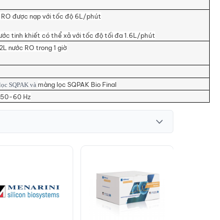
 RO được nạp với tốc độ 6L/phút
ước tinh khiết có thể xả với tốc độ tối đa 1.6L/phút
2L nước RO trong 1 giờ
màng lọc SQPAK Bio Final
lọc SQPAK và
 50-60 Hz