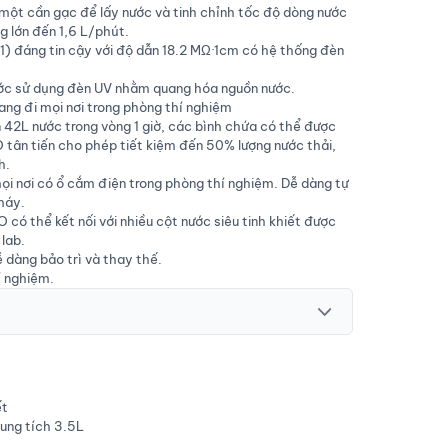
một cần gạc để lấy nước và tinh chỉnh tốc độ dòng nước
ng lớn đến 1,6 L/phút.
 1) đáng tin cậy với độ dẫn 18.2 MΩ·1cm có hệ thống đèn
ớc sử dụng đèn UV nhằm quang hóa nguồn nước.
ng đi mọi nơi trong phòng thí nghiệm
42L nước trong vòng 1 giờ, các bình chứa có thể được
 tân tiến cho phép tiết kiệm đến 50% lượng nước thải,
h.
ọi nơi có ổ cắm điện trong phòng thí nghiệm. Dễ dàng tự
máy.
 có thể kết nối với nhiều cột nước siêu tinh khiết được
 lab.
 dàng bảo trì và thay thế.
í nghiệm.
ết
ung tích 3.5L