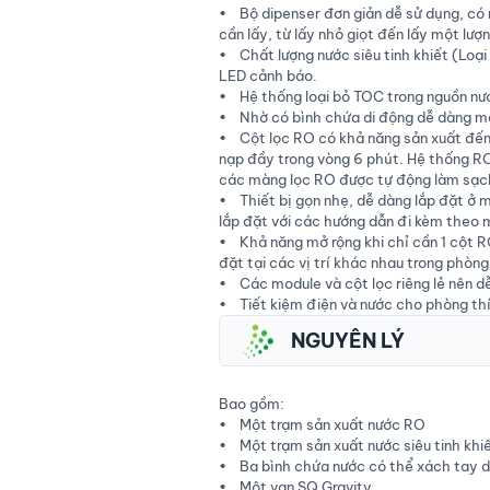
• Bộ dipenser đơn giản dễ sử dụng, có 
cần lấy, từ lấy nhỏ giọt đến lấy một lượ
• Chất lượng nước siêu tinh khiết (Loại
LED cảnh báo.
• Hệ thống loại bỏ TOC trong nguồn nư
• Nhờ có bình chứa di động dễ dàng ma
• Cột lọc RO có khả năng sản xuất đến 
nạp đầy trong vòng 6 phút. Hệ thống RO
các màng lọc RO được tự động làm sạc
• Thiết bị gọn nhẹ, dễ dàng lắp đặt ở m
lắp đặt với các hướng dẫn đi kèm theo 
• Khả năng mở rộng khi chỉ cần 1 cột RO
đặt tại các vị trí khác nhau trong phòng
• Các module và cột lọc riêng lẻ nên dễ
• Tiết kiệm điện và nước cho phòng th
NGUYÊN LÝ
Bao gồm:
• Một trạm sản xuất nước RO
• Một trạm sản xuất nước siêu tinh khi
• Ba bình chứa nước có thể xách tay d
• Một van SQ Gravity