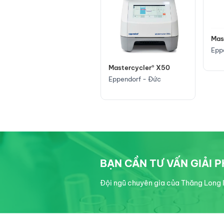
Mas
Epp
Mastercycler® X50
Mastercycler® nexus X2
Eppendorf - Đức
Eppendorf - Đức
BẠN CẦN TƯ VẤN GIẢI 
Đội ngũ chuyên gia của Thăng Long I