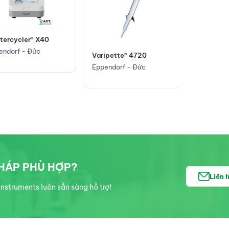
tercycler® X40
endorf - Đức
Varipette® 4720
Eppendorf - Đức
PHÁP PHÙ HỢP?
Liên 
nstruments luôn sẵn sàng hỗ trợ!