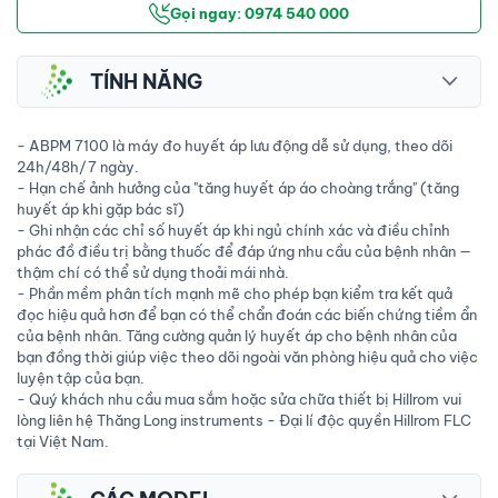
Gọi ngay: 0974 540 000
TÍNH NĂNG
- ABPM 7100 là máy đo huyết áp lưu động dễ sử dụng, theo dõi
24h/48h/7 ngày.
- Hạn chế ảnh hưởng của "tăng huyết áp áo choàng trắng" (tăng
huyết áp khi gặp bác sĩ)
- Ghi nhận các chỉ số huyết áp khi ngủ chính xác và điều chỉnh
phác đồ điều trị bằng thuốc để đáp ứng nhu cầu của bệnh nhân —
thậm chí có thể sử dụng thoải mái nhà.
- Phần mềm phân tích mạnh mẽ cho phép bạn kiểm tra kết quả
đọc hiệu quả hơn để bạn có thể chẩn đoán các biến chứng tiềm ẩn
của bệnh nhân. Tăng cường quản lý huyết áp cho bệnh nhân của
bạn đồng thời giúp việc theo dõi ngoài văn phòng hiệu quả cho việc
luyện tập của bạn.
- Quý khách nhu cầu mua sắm hoặc sửa chữa thiết bị Hillrom vui
lòng liên hệ Thăng Long instruments - Đại lí độc quyền Hillrom FLC
tại Việt Nam.