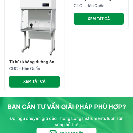
Tủ hút không đường ống
Tủ cấy vi sinh dòng thổi
CHC
ngang
CHC - Hàn Quốc
CHC - Hàn Quốc
XEM TẤT CẢ
XEM TẤT CẢ
BẠN CẦN TƯ VẤN GIẢI PHÁP PHÙ HỢP?
Đội ngũ chuyên gia của Thăng Long Instruments luôn sẵn
sàng hỗ trợ!