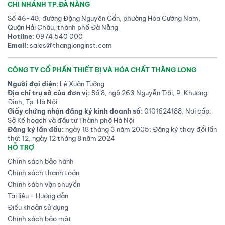
CHI NHÁNH TP.ĐÀ NẴNG
Số 46-48, đường Đặng Nguyên Cẩn, phường Hòa Cường Nam,
Quận Hải Châu, thành phố Đà Nẵng
Hotline:
0974 540 000
Email:
sales@thanglonginst.com
CÔNG TY CỔ PHẦN THIẾT BỊ VÀ HÓA CHẤT THĂNG LONG
Người đại diện:
Lê Xuân Tưởng
Địa chỉ trụ sở của đơn vị:
Số 8, ngõ 263 Nguyễn Trãi, P. Khương
Đình, Tp. Hà Nội
Giấy chứng nhận đăng ký kinh doanh số:
0101624188; Nơi cấp:
Sở Kế hoạch và đầu tư Thành phố Hà Nội
Đăng ký lần đầu:
ngày 18 tháng 3 năm 2005; Đăng ký thay đổi lần
thứ: 12, ngày 12 tháng 8 năm 2024
HỖ TRỢ
Chính sách bảo hành
Chính sách thanh toán
Chính sách vận chuyển
Tài liệu - Hướng dẫn
Điều khoản sử dụng
Chính sách bảo mật