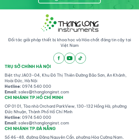
Đối tác giải pháp thiết bị khoa học và Hóa chất đáng tin cậy tại
Việt Nam
TRỤ SỞ CHÍNH HÀ NỘI
Biệt thự JA03-04, Khu Đô Thị Thiên Đường Bảo Sơn, An Khánh,
Hoài Đức, Hà Nội
Hotline:
0974 540 000
Email:
sales@thanglonginst.com
CHI NHÁNH TP.HỒ CHÍ MINH
OP 01 01, Tòa nhà Orchard ParkView, 130-132 Hồng Hà, phường
Đức Nhuận, Thành Phố Hồ Chí Minh
Hotline:
0974 540 000
Email:
sales@thanglonginst.com
CHI NHÁNH TP.ĐÀ NẴNG
Số 46-48, đường Đặng Nguyên Cẩn, phường Hòa Cường Nam,