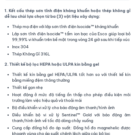
1. Kết cấu thép sơn tĩnh điện kháng khuẩn hoặc thép không gỉ
dễ lau chùi lựa chọn từ ba (3) vật liệu xây dựng:
Thép mạ điện với lớp sơn tĩnh điện Isocide™ kháng khuẩn
Lớp sơn tĩnh điện Isocide™ tẩm ion bạc của Esco giúp loại bỏ
99,99% vi khuẩn trên bề mặt trong vòng 24 giờ sau khi tiếp xúc
Inox 304
Thép Không Gỉ 316L
2. Thiết kế bộ lọc HEPA hoặc ULPA kín bằng gel
Thiết kế kín bằng gel HEPA/ULPA tốt hơn so với thiết kế kín
bằng miếng đệm thông thường
Thiết kế gọn nhẹ
Hoạt động ở mức độ tiếng ồn thấp cho phép điều kiện môi
trường làm việc hiệu quả và thoải mái
Bộ điều khiển vi xử lý cho báo động âm thanh/hình ảnh
Điều khiển bộ vi xử lý Sentinel™ Gold với báo động âm
thanh/hình ảnh về tốc độ dòng chảy xuống
Cung cấp đồng hồ đo áp suất: Đồng hồ đo magnehelic được
khoanh vùng cho áp suất chênh lệch giữa các bộ lọc