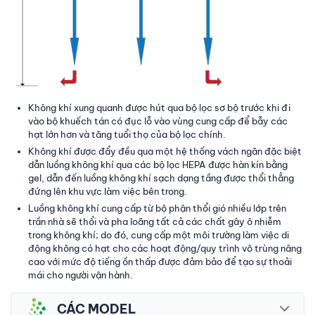
Không khí xung quanh được hút qua bộ lọc sơ bộ trước khi đi
vào bộ khuếch tán có đục lỗ vào vùng cung cấp để bẫy các
hạt lớn hơn và tăng tuổi thọ của bộ lọc chính.
Không khí được đẩy đều qua một hệ thống vách ngăn đặc biệt
dẫn luồng không khí qua các bộ lọc HEPA được hàn kín bằng
gel, dẫn đến luồng không khí sạch dạng tầng được thổi thẳng
đứng lên khu vực làm việc bên trong.
Luồng không khí cung cấp từ bộ phận thổi gió nhiều lớp trên
trần nhà sẽ thổi và pha loãng tất cả các chất gây ô nhiễm
trong không khí; do đó, cung cấp một môi trường làm việc di
động không có hạt cho các hoạt động/quy trình vô trùng nâng
cao với mức độ tiếng ồn thấp được đảm bảo để tạo sự thoải
mái cho người vận hành.
CÁC MODEL