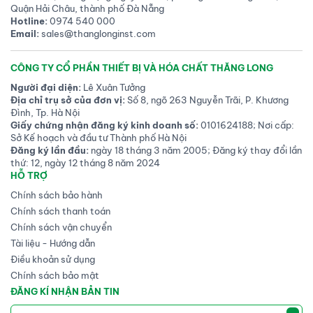
Quận Hải Châu, thành phố Đà Nẵng
Hotline:
0974 540 000
Email:
sales@thanglonginst.com
CÔNG TY CỔ PHẦN THIẾT BỊ VÀ HÓA CHẤT THĂNG LONG
Người đại diện:
Lê Xuân Tưởng
Địa chỉ trụ sở của đơn vị:
Số 8, ngõ 263 Nguyễn Trãi, P. Khương
Đình, Tp. Hà Nội
Giấy chứng nhận đăng ký kinh doanh số:
0101624188; Nơi cấp:
Sở Kế hoạch và đầu tư Thành phố Hà Nội
Đăng ký lần đầu:
ngày 18 tháng 3 năm 2005; Đăng ký thay đổi lần
thứ: 12, ngày 12 tháng 8 năm 2024
HỖ TRỢ
Chính sách bảo hành
Chính sách thanh toán
Chính sách vận chuyển
Tài liệu - Hướng dẫn
Điều khoản sử dụng
Chính sách bảo mật
ĐĂNG KÍ NHẬN BẢN TIN