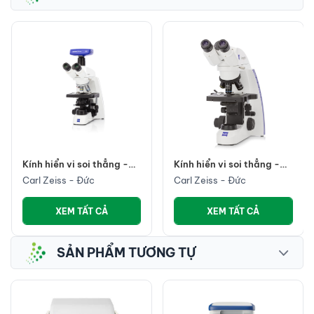
Dòng sản phẩm Kính hiển
vi FE-SEM
Carl Zeiss - Đức
XEM TẤT CẢ
Kính hiển vi soi thẳng -
Primostar 1
Carl Zeiss - Đức
XEM TẤT CẢ
SẢN PHẨM TƯƠNG TỰ
Varipette® 4720