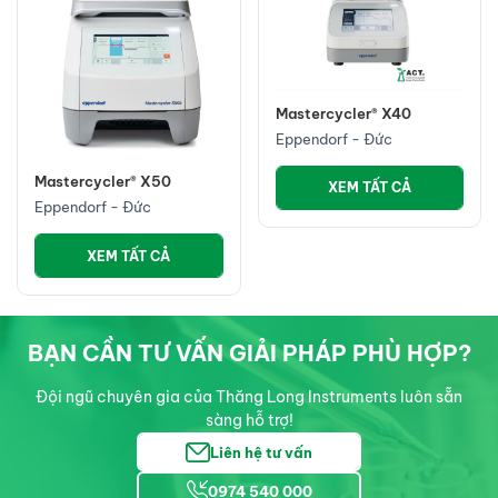
Eppendorf - Đức
XEM TẤT CẢ
Mastercycler® X40
Eppendorf - Đức
XEM TẤT CẢ
BẠN CẦN TƯ VẤN GIẢI PHÁP PHÙ HỢP?
Đội ngũ chuyên gia của Thăng Long Instruments luôn sẵn
sàng hỗ trợ!
Liên hệ tư vấn
0974 540 000