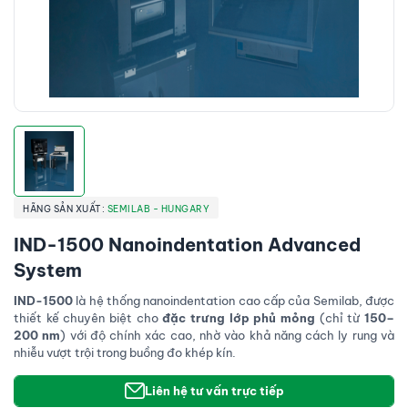
HÃNG SẢN XUẤT:
SEMILAB - HUNGARY
IND-1500 Nanoindentation Advanced
System
IND-1500
là hệ thống nanoindentation cao cấp của Semilab, được
thiết kế chuyên biệt cho
đặc trưng lớp phủ mỏng
(chỉ từ
150–
200 nm
) với độ chính xác cao, nhờ vào khả năng cách ly rung và
nhiễu vượt trội trong buồng đo khép kín.
Liên hệ tư vấn trực tiếp