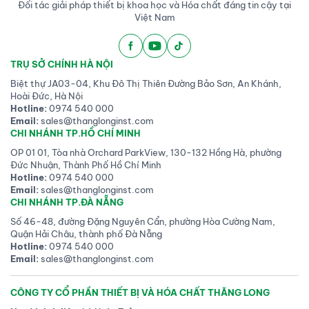
Đối tác giải pháp thiết bị khoa học và Hóa chất đáng tin cậy tại
Việt Nam
TRỤ SỞ CHÍNH HÀ NỘI
Biệt thự JA03-04, Khu Đô Thị Thiên Đường Bảo Sơn, An Khánh,
Hoài Đức, Hà Nội
Hotline:
0974 540 000
Email:
sales@thanglonginst.com
CHI NHÁNH TP.HỒ CHÍ MINH
OP 01 01, Tòa nhà Orchard ParkView, 130-132 Hồng Hà, phường
Đức Nhuận, Thành Phố Hồ Chí Minh
Hotline:
0974 540 000
Email:
sales@thanglonginst.com
CHI NHÁNH TP.ĐÀ NẴNG
Số 46-48, đường Đặng Nguyên Cẩn, phường Hòa Cường Nam,
Quận Hải Châu, thành phố Đà Nẵng
Hotline:
0974 540 000
Email:
sales@thanglonginst.com
CÔNG TY CỔ PHẦN THIẾT BỊ VÀ HÓA CHẤT THĂNG LONG