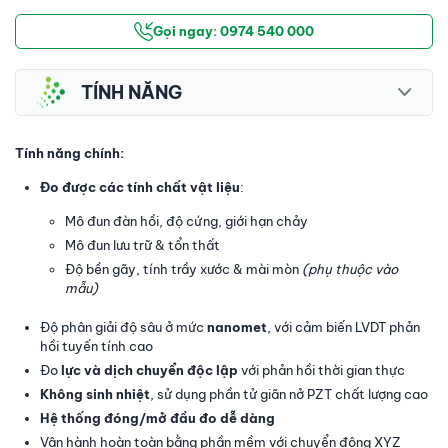
Gọi ngay: 0974 540 000
TÍNH NĂNG
Tính năng chính:
Đo được các tính chất vật liệu
:
Mô đun đàn hồi, độ cứng, giới hạn chảy
Mô đun lưu trữ & tổn thất
Độ bền gãy, tính trầy xước & mài mòn
(phụ thuộc vào
mẫu)
Độ phân giải độ sâu ở mức
nanomet
, với cảm biến LVDT phản
hồi tuyến tính cao
Đo
lực và dịch chuyển độc lập
với phản hồi thời gian thực
Không sinh nhiệt
, sử dụng phần tử giãn nở PZT chất lượng cao
Hệ thống đóng/mở đầu đo dễ dàng
Vận hành hoàn toàn bằng phần mềm với chuyển động XYZ