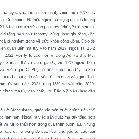
m ma túy gây ra tác hại lớn nhất, chiếm hơn 70% các
cầu.
Có khoảng 60 triệu người sử dụng opioids không
31,5 triệu người sử dụng opiates (chủ yếu là heroin).
oid tổng hợp như fentanyl cũng đang gia tăng, đặc
 hoảng nghiêm trọng về sức khỏe cộng đồng.
Opioids
liên quan đến ma túy vào năm 2019. Ngoài ra, 13,2
ăm 2021, với tỷ lệ cao hơn ở Đông Âu và Bắc Mỹ.
uy cơ mắc HIV và viêm gan C, với 12% người tiêm
với viêm gan C. Phụ nữ tiêm chích ma túy có khả
ủi ro bổ sung do các yếu tố liên quan đến giới tính.
h ma túy vào năm 2021, tăng 18% so với năm 2020.
m chích ma túy cao nhất, với Bắc Mỹ hiện đang dẫn
yếu ở
Afghanistan, quốc gia sản xuất chính trên thế
do hạn hán.
Ngoài ra
việc
sản xuất m
a túy tổng hợp
 và rủi ro thấp hơn trong
quá trình buôn lậu
. Khủng
i các ca tử vong do quá liều, chủ yếu từ các loại
 động đáng kể ở Hoa Kỳ và Canada.
Việc l
ạm dụng