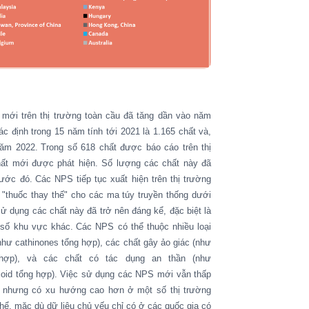
mới trên thị trường toàn cầu đã tăng dần vào năm
ác định trong 15 năm
tính
tới
2021 là
1.165 chất
và
,
năm 2022.
Trong số 618 chất được báo cáo trên thị
ất mới được phát hiện.
Số lượng các chất này đã
rước đó.
Các NPS tiếp tục xuất hiện trên thị trường
thuốc thay thế" cho các ma túy truyền thống
dưới
ử dụng các chất này đã trở nên đáng kể, đặc biệt là
số khu vực khác.
Các NPS có thể thuộc nhiều loại
như cathinones tổng hợp), các chất gây ảo giác (như
g hợp), và các chất có tác dụng an thần (như
oid tổng hợp).
Việc sử dụng các NPS mới vẫn thấp
g nhưng có xu
hướng
cao hơn
ở một
số
thị trường
ể, mặc dù dữ liệu chủ yếu chỉ có ở các quốc gia có