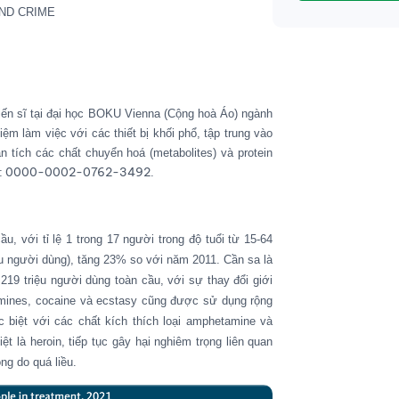
ND CRIME
tiến sĩ tại đại học BOKU Vienna (Cộng hoà Áo) ngành
ệm làm việc với các thiết bị khối phổ, tập trung vào
n tích các chất chuyển hoá (metabolites) và protein
: 0000-0002-0762-3492
.
u, với tỉ
lệ
1 trong 17 người trong
độ tuổi từ
15-64
ệu người dùng
)
, tăng 23% so với năm 2011. Cần sa là
219 triệu người dùng toàn cầu, với sự thay đổi giới
mines, cocaine và ecstasy cũng được sử dụng rộng
c biệt với các chất kích thích loại amphetamine và
 là heroin, tiếp tục gây hại nghiêm trọng liên quan
ng do quá liều.