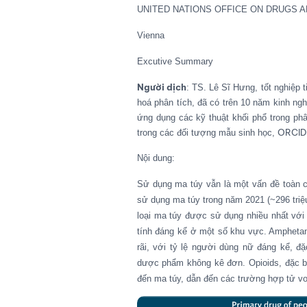
UNITED NATIONS OFFICE ON DRUGS A
Vienna
Excutive Summary
Người dịch
: TS. Lê Sĩ Hưng, tốt nghiệp 
hoá phân tích, đã có trên 10 năm kinh nghi
ứng dụng các kỹ thuật khối phổ trong phâ
ORCID
trong các đối tượng mẫu sinh học,
Nội dung:
S
ử dụng ma túy vẫn là một vấn đề toàn cầ
sử dụng ma túy trong năm 2021
(~
296 tri
loại ma túy được sử dụng nhiều nhất với 
tính đáng kể ở một số khu vực. Ampheta
rãi, với tỷ lệ người dùng nữ đáng kể, đặ
dược phẩm không kê đơn. Opioids, đặc biệt
đến ma túy, dẫn đến các trường hợp tử vo