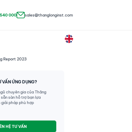
 540 000
sales@thanglonginst.com
ug Report 2023
Ư VẤN ỨNG DỤNG?
ngũ chuyên gia của Thăng
 sẵn sàn hỗ trợ bạn lựa
 giải pháp phù hợp
IÊN HỆ TƯ VẤN