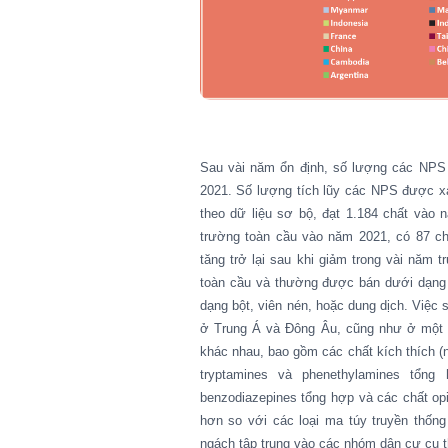
Sau vài năm ổn định, số lượng các NPS 
2021. Số lượng tích lũy các NPS được x
theo dữ liệu sơ bộ, đạt 1.184 chất vào 
trường toàn cầu vào năm 2021,
có
87 ch
tăng trở lại sau khi giảm trong vài năm t
toàn cầu và thường được bán dưới dạng "
dạng bột, viên nén, hoặc dung dịch.
Việc s
ở Trung Á và Đông Âu, cũng như ở một 
khác nhau, bao gồm các chất kích thích (
tryptamines và phenethylamines tổn
benzodiazepines tổng hợp và các chất opi
hơn so với các loại ma túy truyền thốn
ngách tập
trung vào
các nhóm dân cư cụ th