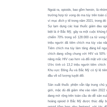
Ngoài ra, opioids, bao gồm heroin, là nhó
trường hợp tử vong do ma túy trên toàn 
vì mục đích y tế trong năm 2021, trong đó 
Sự lạm dụng các loại thuốc giảm đau opi
biệt là ở Bắc Mỹ, gây ra một cuộc khủng
chiếm 70% trong số 128.000 ca tử vong 
triệu người đã tiêm chích ma túy vào n
Tiêm chích ma túy làm tăng đáng kể ng
chích đang sống chung với HIV và 50% 
năng mắc HIV cao hơn và đối mặt với các r
Ước tính có 13,2 triệu người tiêm chíc
Khu vực Đông Âu và Bắc Mỹ có tỷ lệ tiê
đầu về số lượng tuyệt đối.
Sản xuất thuốc phiện vẫn tập
trung chủ 
giới, mặc dù đã giảm nhẹ vào năm 2022 
đang mở rộng trên toàn cầu do dễ sản xuất
hoảng opioid ở Bắc Mỹ được thúc đẩy bở
opioid tổng hợp như fentanyl, với tác