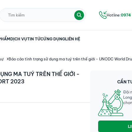
Hotline:
0974
PHẨM
DỊCH VỤ
TIN TỨC
ỨNG DỤNG
LIÊN HỆ
sự
Báo cáo tình trạng sử dụng ma tuý trên thế giới - UNODC World Dr
ỤNG MA TUÝ TRÊN THẾ GIỚI -
ORT 2023
CẦN T
Đội 
Long
chọn
L