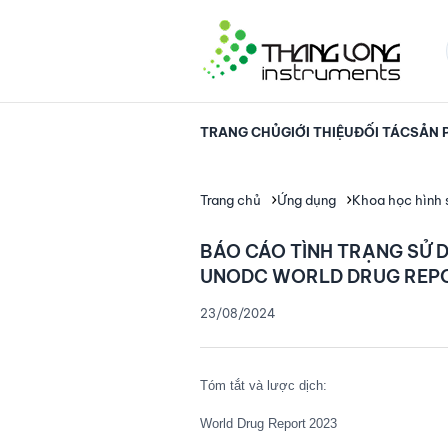
TRANG CHỦ
GIỚI THIỆU
ĐỐI TÁC
SẢN 
Trang chủ
Ứng dụng
Khoa học hình 
BÁO CÁO TÌNH TRẠNG SỬ D
UNODC WORLD DRUG REP
23/08/2024
Tóm tắt và lược dịch:
World Drug Report
2023