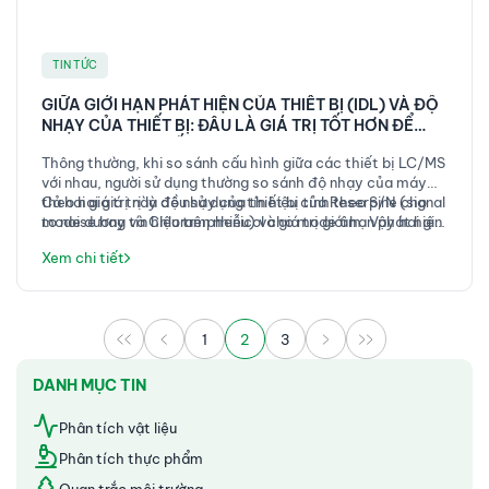
TIN TỨC
GIỮA GIỚI HẠN PHÁT HIỆN CỦA THIẾT BỊ (IDL) VÀ ĐỘ
NHẠY CỦA THIẾT BỊ: ĐÂU LÀ GIÁ TRỊ TỐT HƠN ĐỂ
LỰA CHỌN HỆ THỐNG LC-MS/MS?
Thông thường, khi so sánh cấu hình giữa các thiết bị LC/MS
với nhau, người sử dụng thường so sánh độ nhạy của máy
theo hai giá trị là độ nhạy của thiết bị tính theo S/N (signal
Cả hai giá trị này đều sử dụng tín hiệu của Reserpine cho
to noise hay tín hiệu trên nhiễu) và giá trị giới hạn phát hiện
mode dương và Chloramphenicol cho mode âm. Vậy hai giá
của thiết bị (Instrument detection limit).
trị trên được tín như thế nào và giá trị nào thì tốt hơn cho
Xem chi tiết
khách hàng tham khảo?
1
2
3
DANH MỤC TIN
Phân tích vật liệu
Phân tích thực phẩm