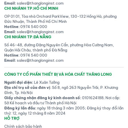
Email:
sales@thanglonginst.com
CHI NHÁNH TP.HỒ CHÍ MINH
OP 01 01, Tòa nhà Orchard ParkView, 130-132 Hồng Hà, phường
Đức Nhuận, Thành Phố Hồ Chí Minh
Hotline:
0974 540 000
Email:
sales@thanglonginst.com
CHI NHÁNH TP.ĐÀ NẴNG
Số 46-48, đường Đặng Nguyên Cẩn, phường Hòa Cường Nam,
Quận Hải Châu, thành phố Đà Nẵng
Hotline:
0974 540 000
Email:
sales@thanglonginst.com
CÔNG TY CỔ PHẦN THIẾT BỊ VÀ HÓA CHẤT THĂNG LONG
Người đại diện:
Lê Xuân Tưởng
Địa chỉ trụ sở của đơn vị:
Số 8, ngõ 263 Nguyễn Trãi, P. Khương
Đình, Tp. Hà Nội
Giấy chứng nhận đăng ký kinh doanh số:
0101624188; Nơi cấp:
Sở Kế hoạch và đầu tư Thành phố Hà Nội
Đăng ký lần đầu:
ngày 18 tháng 3 năm 2005; Đăng ký thay đổi lần
thứ: 12, ngày 12 tháng 8 năm 2024
HỖ TRỢ
Chính sách bảo hành