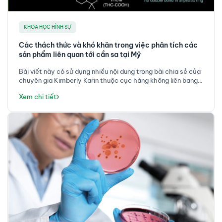
KHOA HỌC HÌNH SỰ
Các thách thức và khó khăn trong việc phân tích các
sản phẩm liên quan tới cần sa tại Mỹ
Bài viết này có sử dụng nhiều nội dung trong bài chia sẻ của
chuyên gia Kimberly Karin thuộc cục hàng không liên bang
hoa kỳ (FAA). Cung cấp cho bạn đọc một vài khái niệm cơ
Xem chi tiết
bản về cần sa và tình trạng sử dụng cần sa tại Mỹ, cũng như
các khó khăn mà người sử dụng và các cơ quan kiểm soát
chất lượng tại Mỹ gặp phải. Bài viết cũng trình bày quan
điểm của tác giả liên quan tới việc phân tích cần sa.