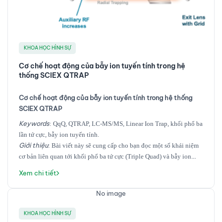
KHOA HỌC HÌNH SỰ
Cơ chế hoạt động của bẫy ion tuyến tính trong hệ
thống SCIEX QTRAP
Cơ chế hoạt động của bẫy ion tuyến tính trong hệ thống
SCIEX QTRAP
Keywords
: QqQ, QTRAP, LC-MS/MS, Linear Ion Trap, khối phổ ba
lần tứ cực, bẫy ion tuyến tính.
Giới thiệu
: Bài viết này sẽ cung cấp cho bạn đọc một số khái niệm
cơ bản liên quan tới khối phổ ba tứ cực (Triple Quad) và bẫy ion
tuyến tính (Linear Ion Trap – LIT) cũng như các thông tin cơ bản hệ
Xem chi tiết
thống khối phổ lai QqQ/LIT với tên gọi thương mại là QTRAP. Về
tác giả, TS. Lê Sĩ Hưng, tốt nghiệp tiến sĩ tại đại học BOKU Vienna
No image
(Cộng hoà Áo) ngành hoá phân tích, đã có trên 10 năm kinh nghiệm
làm việc với các thiết bị khối phổ, tập trung vào ứng dụng các kỹ
KHOA HỌC HÌNH SỰ
thuật khối phổ trong phân tích các chất chuyển hoá (metabolites) và