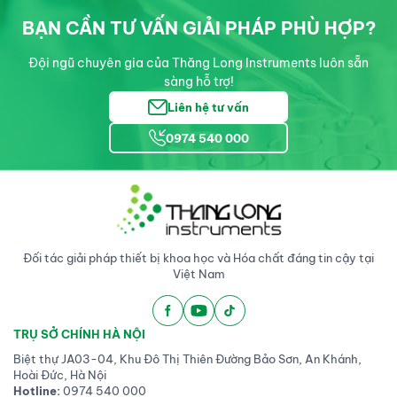
BẠN CẦN TƯ VẤN GIẢI PHÁP PHÙ HỢP?
Đội ngũ chuyên gia của Thăng Long Instruments luôn sẵn
sàng hỗ trợ!
Liên hệ tư vấn
0974 540 000
Đối tác giải pháp thiết bị khoa học và Hóa chất đáng tin cậy tại
Việt Nam
TRỤ SỞ CHÍNH HÀ NỘI
Biệt thự JA03-04, Khu Đô Thị Thiên Đường Bảo Sơn, An Khánh,
Hoài Đức, Hà Nội
Hotline:
0974 540 000