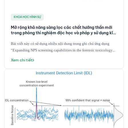
KHOA HỌC HÌNH SỰ
Mở rộng khả năng sàng lọc các chất hướng thần mới
trong phòng thí nghiệm độc học và pháp y sử dụng kĩ
thuật SWATH DIA và QTOF
Bài viết này có sử dụng nhiều nội dung trong ghi chú ứng dụng
“
Expanding NPS screening capabilities in the forensic toxicology
laboratory Screen for over 900 compounds using the vMethod
Xem chi tiết
application on the SCIEX X500R QTOF system
”. Thêm vào đó cung
cấp cho bạn đọc một số khái niệm cơ bản liên quan tới khối phổ thời
gian bay (Time of Flight), và trình bày quan điểm của tác giả liên
quan tới việc sàng lọc và định danh tin cậy các chất liên quan trong
nền mẫu sinh học gồm mẫu máu và mẫu nước tiểu. Về tác giả, TS. Lê
Sĩ Hưng, tốt nghiệp tiến sĩ tại đại học BOKU Vienna (Cộng hoà Áo)
ngành hoá phân tích, đã có trên 10 năm kinh nghiệm làm việc với
các thiết bị khối phổ, tập trung vào ứng dụng các kỹ thuật khối phổ
trong phân tích các chất chuyển hoá và protein trong các đối tượng
mẫu sinh học, ORCID: 0000-0002-0762-3492