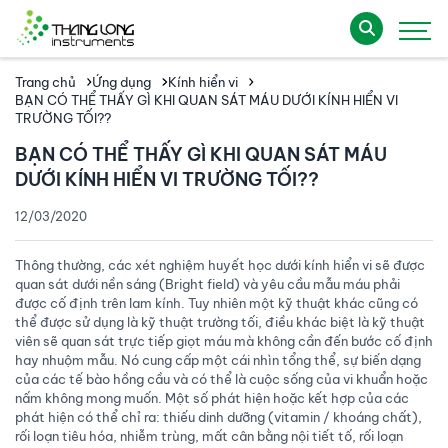
Trang chủ
Ứng dụng
Kính hiển vi
BẠN CÓ THỂ THẤY GÌ KHI QUAN SÁT MÁU DƯỚI KÍNH HIỂN VI
TRƯỜNG TỐI??
BẠN CÓ THỂ THẤY GÌ KHI QUAN SÁT MÁU
DƯỚI KÍNH HIỂN VI TRƯỜNG TỐI??
12/03/2020
Thông thường, các xét nghiệm huyết học dưới kính hiển vi sẽ được
quan sát dưới nền sáng (Bright field) và yêu cầu mẫu máu phải
được cố định trên lam kính. Tuy nhiên một kỹ thuật khác cũng có
thể được sử dụng là kỹ thuật trường tối, điều khác biệt là kỹ thuật
viên sẽ quan sát trực tiếp giọt máu mà không cần đến bước cố định
hay nhuộm mẫu. Nó cung cấp một cái nhìn tổng thể, sự biến dạng
của các tế bào hồng cầu và có thể là cuộc sống của vi khuẩn hoặc
nấm không mong muốn. Một số phát hiện hoặc kết hợp của các
phát hiện có thể chỉ ra: thiếu dinh dưỡng (vitamin / khoáng chất),
rối loạn tiêu hóa, nhiễm trùng, mất cân bằng nội tiết tố, rối loạn