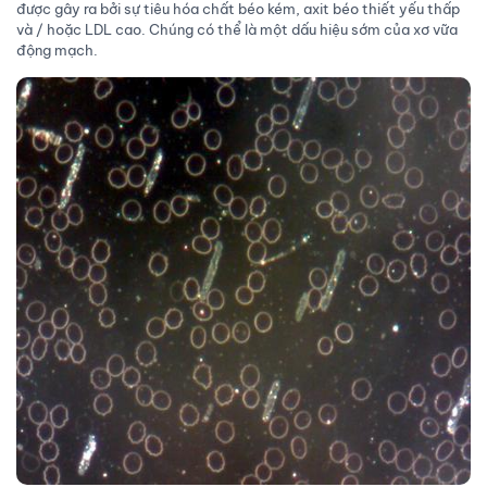
được gây ra bởi sự tiêu hóa chất béo kém, axit béo thiết yếu thấp
và / hoặc LDL cao. Chúng có thể là một dấu hiệu sớm của xơ vữa
động mạch.