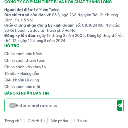
CÔNG TY CỔ PHẦN THIẾT BỊ VÀ HÓA CHẤT THĂNG LONG
Người đại diện:
Lê Xuân Tưởng
Địa chỉ trụ sở của đơn vị:
Số 8, ngõ 263 Nguyễn Trãi, P. Khương
Đình, Tp. Hà Nội
Giấy chứng nhận đăng ký kinh doanh số:
0101624188; Nơi cấp:
Sở Kế hoạch và đầu tư Thành phố Hà Nội
Đăng ký lần đầu:
ngày 18 tháng 3 năm 2005; Đăng ký thay đổi lần
thứ: 12, ngày 12 tháng 8 năm 2024
HỖ TRỢ
Chính sách bảo hành
Chính sách thanh toán
Chính sách vận chuyển
Tài liệu - Hướng dẫn
Điều khoản sử dụng
Chính sách bảo mật
ĐĂNG KÍ NHẬN BẢN TIN
Trang chủ
Giới thiệu
Sản phẩm
Liên hệ