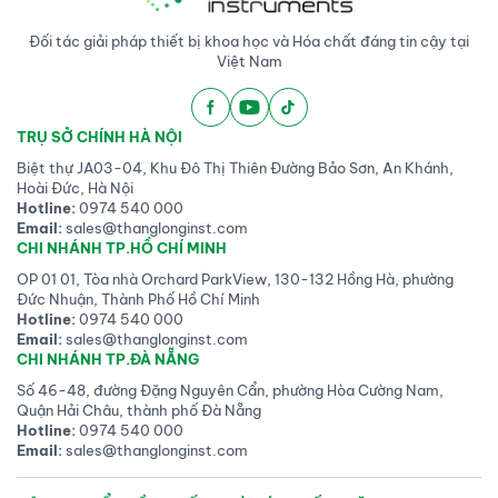
Đối tác giải pháp thiết bị khoa học và Hóa chất đáng tin cậy tại
Việt Nam
TRỤ SỞ CHÍNH HÀ NỘI
Biệt thự JA03-04, Khu Đô Thị Thiên Đường Bảo Sơn, An Khánh,
Hoài Đức, Hà Nội
Hotline:
0974 540 000
Email:
sales@thanglonginst.com
CHI NHÁNH TP.HỒ CHÍ MINH
OP 01 01, Tòa nhà Orchard ParkView, 130-132 Hồng Hà, phường
Đức Nhuận, Thành Phố Hồ Chí Minh
Hotline:
0974 540 000
Email:
sales@thanglonginst.com
CHI NHÁNH TP.ĐÀ NẴNG
Số 46-48, đường Đặng Nguyên Cẩn, phường Hòa Cường Nam,
Quận Hải Châu, thành phố Đà Nẵng
Hotline:
0974 540 000
Email:
sales@thanglonginst.com