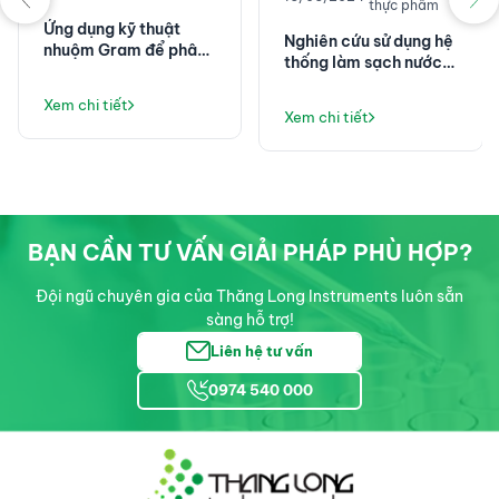
thực phẩm
Ứng dụng kỹ thuật
Nghiên cứu sử dụng hệ
nhuộm Gram để phân
thống làm sạch nước
biệt vi khuẩn trong Vi
để chuẩn bị và thực
sinh Y học
hiện kiểm tra cho môi
Xem chi tiết
Xem chi tiết
trường nuôi cấy vi
khuẩn theo EN ISO
11133
BẠN CẦN TƯ VẤN GIẢI PHÁP PHÙ HỢP?
Đội ngũ chuyên gia của Thăng Long Instruments luôn sẵn
sàng hỗ trợ!
Liên hệ tư vấn
0974 540 000