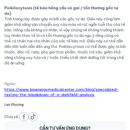
Poikilocytosis (tế bào hồng cầu có gai / tổn thương gốc tự
do)
Tình trạng này được gây ra bởi các gốc tự do. Điều này cũng làm
giảm khả năng vận chuyển oxy của máu và rút ngắn tuổi thọ của tế
bào. Hồng cầu không có nhân, vì vậy chúng sẽ không trưởng thành;
tuy nhiên thực tế là có tổn thương gốc tự do ngụ ý rằng cũng có
thể có thiệt hại cho nhân của các tế bào mô. Điều này có thể dẫn
đến đột biến dẫn đến ung thư. Poikilocytosis có thể được gây ra bởi
thuốc, độc tố, rượu, phụ gia thực phẩm, thuốc trừ sâu, giảm khả
năng chống oxy hóa và / hoặc thiếu chất dinh dưỡng tốt trong chế
độ ăn uống.
Nguồn:
https://www.bioenergymedicalcenter.com/blog/specialized-
testing-the-breakdown-of-a-darkfield-analysis
Lan Phương
Chia sẻ:
CẦN TƯ VẤN ỨNG DỤNG?