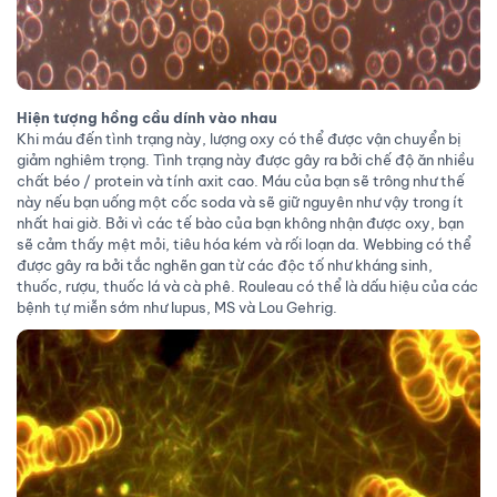
Hiện tượng hồng cầu dính vào nhau
Khi máu đến tình trạng này, lượng oxy có thể được vận chuyển bị
giảm nghiêm trọng. Tình trạng này được gây ra bởi chế độ ăn nhiều
chất béo / protein và tính axit cao. Máu của bạn sẽ trông như thế
này nếu bạn uống một cốc soda và sẽ giữ nguyên như vậy trong ít
nhất hai giờ. Bởi vì các tế bào của bạn không nhận được oxy, bạn
sẽ cảm thấy mệt mỏi, tiêu hóa kém và rối loạn da. Webbing có thể
được gây ra bởi tắc nghẽn gan từ các độc tố như kháng sinh,
thuốc, rượu, thuốc lá và cà phê. Rouleau có thể là dấu hiệu của các
bệnh tự miễn sớm như lupus, MS và Lou Gehrig.