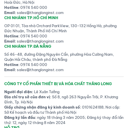
Hoài Đức, Hà Nội
Hotline:
0974 540 000
Email:
sales@thanglonginst.com
CHI NHÁNH TP.HỒ CHÍ MINH
OP 01 01, Tòa nhà Orchard ParkView, 130-132 Hồng Hà, phường
Đức Nhuận, Thành Phố Hồ Chí Minh
Hotline:
0974 540 000
Email:
sales@thanglonginst.com
CHI NHÁNH TP.ĐÀ NẴNG
Số 46-48, đường Đặng Nguyên Cẩn, phường Hòa Cường Nam,
Quận Hải Châu, thành phố Đà Nẵng
Hotline:
0974 540 000
Email:
sales@thanglonginst.com
CÔNG TY CỔ PHẦN THIẾT BỊ VÀ HÓA CHẤT THĂNG LONG
Người đại diện:
Lê Xuân Tưởng
Địa chỉ trụ sở của đơn vị:
Số 8, ngõ 263 Nguyễn Trãi, P. Khương
Đình, Tp. Hà Nội
Giấy chứng nhận đăng ký kinh doanh số:
0101624188; Nơi cấp:
Sở Kế hoạch và đầu tư Thành phố Hà Nội
Đăng ký lần đầu:
ngày 18 tháng 3 năm 2005; Đăng ký thay đổi lần
thứ: 12, ngày 12 tháng 8 năm 2024
HỖ TRỢ