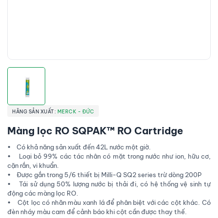
HÃNG SẢN XUẤT:
MERCK - ĐỨC
Màng lọc RO SQPAK™ RO Cartridge
• Có khả năng sản xuất đến 42L nước một giờ.
• Loại bỏ 99% các tác nhân có mặt trong nước như ion, hữu cơ,
cặn rắn, vi khuẩn.
• Được gắn trong 5/6 thiết bị Milli-Q SQ2 series trừ dòng 200P
• Tái sử dụng 50% lượng nước bị thải đi, có hệ thống vệ sinh tự
động các màng lọc RO.
• Cột lọc có nhãn màu xanh lá để phân biệt với các cột khác. Có
đèn nháy màu cam để cảnh báo khi cột cần được thay thế.