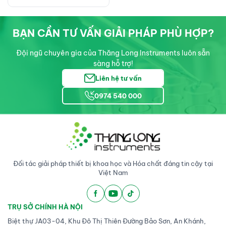
BẠN CẦN TƯ VẤN GIẢI PHÁP PHÙ HỢP?
Đội ngũ chuyên gia của Thăng Long Instruments luôn sẵn
sàng hỗ trợ!
Liên hệ tư vấn
0974 540 000
Đối tác giải pháp thiết bị khoa học và Hóa chất đáng tin cậy tại
Việt Nam
TRỤ SỞ CHÍNH HÀ NỘI
Biệt thự JA03-04, Khu Đô Thị Thiên Đường Bảo Sơn, An Khánh,