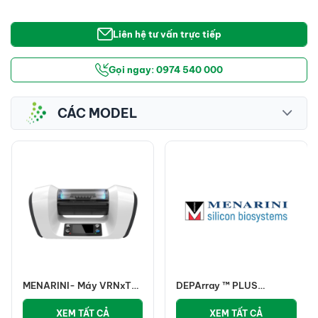
Liên hệ tư vấn trực tiếp
Gọi ngay: 0974 540 000
CÁC MODEL
MENARINI- Máy VRNxT
DEPArray ™ PLUS
giảm thể tích mẫu mẫu
MENARINI
XEM TẤT CẢ
XEM TẤT CẢ