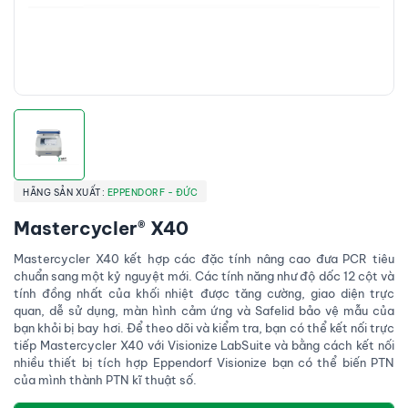
HÃNG SẢN XUẤT:
EPPENDORF - ĐỨC
Mastercycler® X40
Mastercycler X40 kết hợp các đặc tính nâng cao đưa PCR tiêu
chuẩn sang một kỷ nguyệt mới. Các tính năng như độ dốc 12 cột và
tính đồng nhất của khối nhiệt được tăng cường, giao diện trực
quan, dễ sử dụng, màn hình cảm ứng và Safelid bảo vệ mẫu của
bạn khỏi bị bay hơi. Để theo dõi và kiểm tra, bạn có thể kết nối trực
tiếp Mastercycler X40 với Visionize LabSuite và bằng cách kết nối
nhiều thiết bị tích hợp Eppendorf Visionize bạn có thể biến PTN
của mình thành PTN kĩ thuật số.