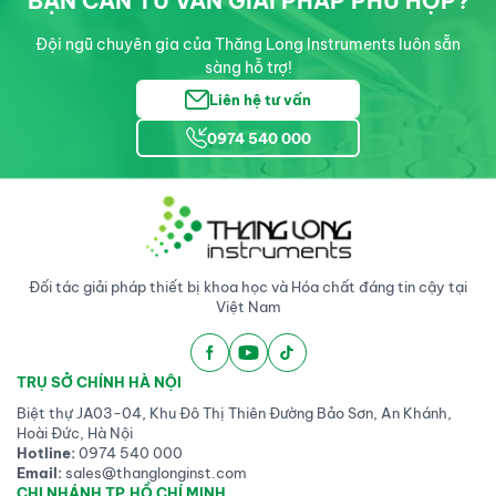
BẠN CẦN TƯ VẤN GIẢI PHÁP PHÙ HỢP?
Đội ngũ chuyên gia của Thăng Long Instruments luôn sẵn
sàng hỗ trợ!
Liên hệ tư vấn
0974 540 000
Đối tác giải pháp thiết bị khoa học và Hóa chất đáng tin cậy tại
Việt Nam
TRỤ SỞ CHÍNH HÀ NỘI
Biệt thự JA03-04, Khu Đô Thị Thiên Đường Bảo Sơn, An Khánh,
Hoài Đức, Hà Nội
Hotline:
0974 540 000
Email:
sales@thanglonginst.com
CHI NHÁNH TP.HỒ CHÍ MINH