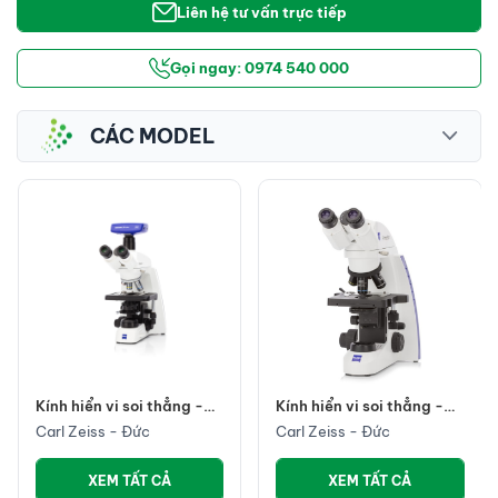
Liên hệ tư vấn trực tiếp
Gọi ngay: 0974 540 000
CÁC MODEL
Kính hiển vi soi thẳng -
Kính hiển vi soi thẳng -
Primostar 3
Primostar 1
Carl Zeiss - Đức
Carl Zeiss - Đức
XEM TẤT CẢ
XEM TẤT CẢ