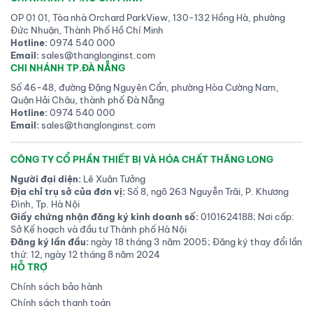
OP 01 01, Tòa nhà Orchard ParkView, 130-132 Hồng Hà, phường
Đức Nhuận, Thành Phố Hồ Chí Minh
Hotline:
0974 540 000
Email:
sales@thanglonginst.com
CHI NHÁNH TP.ĐÀ NẴNG
Số 46-48, đường Đặng Nguyên Cẩn, phường Hòa Cường Nam,
Quận Hải Châu, thành phố Đà Nẵng
Hotline:
0974 540 000
Email:
sales@thanglonginst.com
CÔNG TY CỔ PHẦN THIẾT BỊ VÀ HÓA CHẤT THĂNG LONG
Người đại diện:
Lê Xuân Tưởng
Địa chỉ trụ sở của đơn vị:
Số 8, ngõ 263 Nguyễn Trãi, P. Khương
Đình, Tp. Hà Nội
Giấy chứng nhận đăng ký kinh doanh số:
0101624188; Nơi cấp:
Sở Kế hoạch và đầu tư Thành phố Hà Nội
Đăng ký lần đầu:
ngày 18 tháng 3 năm 2005; Đăng ký thay đổi lần
thứ: 12, ngày 12 tháng 8 năm 2024
HỖ TRỢ
Chính sách bảo hành
Chính sách thanh toán