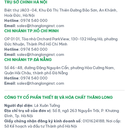
TRỤ SỞ CHÍNH HÀ NỘI
Biệt thự JA03-04, Khu Đô Thị Thiên Đường Bảo Sơn, An Khánh,
Hoài Đức, Hà Nội
Hotline:
0974 540 000
Email:
sales@thanglonginst.com
CHI NHÁNH TP.HỒ CHÍ MINH
OP 01 01, Tòa nhà Orchard ParkView, 130-132 Hồng Hà, phường
Đức Nhuận, Thành Phố Hồ Chí Minh
Hotline:
0974 540 000
Email:
sales@thanglonginst.com
CHI NHÁNH TP.ĐÀ NẴNG
Số 46-48, đường Đặng Nguyên Cẩn, phường Hòa Cường Nam,
Quận Hải Châu, thành phố Đà Nẵng
Hotline:
0974 540 000
Email:
sales@thanglonginst.com
CÔNG TY CỔ PHẦN THIẾT BỊ VÀ HÓA CHẤT THĂNG LONG
Người đại diện:
Lê Xuân Tưởng
Địa chỉ trụ sở của đơn vị:
Số 8, ngõ 263 Nguyễn Trãi, P. Khương
Đình, Tp. Hà Nội
Giấy chứng nhận đăng ký kinh doanh số:
0101624188; Nơi cấp:
Sở Kế hoạch và đầu tư Thành phố Hà Nội