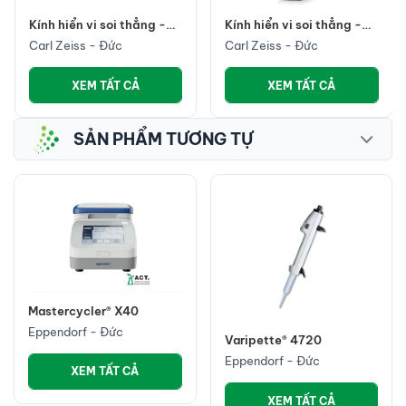
Kính hiển vi soi thẳng -
Kính hiển vi soi thẳng -
Primostar 3
Primostar 1
Carl Zeiss - Đức
Carl Zeiss - Đức
XEM TẤT CẢ
XEM TẤT CẢ
SẢN PHẨM TƯƠNG TỰ
Mastercycler® X40
Eppendorf - Đức
Varipette® 4720
Eppendorf - Đức
XEM TẤT CẢ
XEM TẤT CẢ