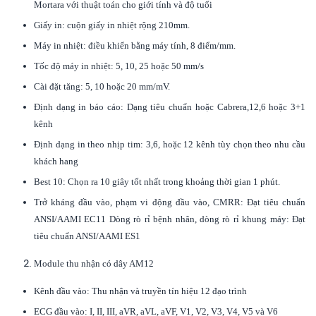
Mortara với thuật toán cho giới tính và độ tuổi
Giấy in: cuộn giấy in nhiệt rộng 210mm.
Máy in nhiệt: điều khiển bằng máy tính, 8 điểm/mm.
Tốc độ máy in nhiệt: 5, 10, 25 hoặc 50 mm/s
Cài đặt tăng: 5, 10 hoặc 20 mm/mV.
Định dạng in báo cáo: Dạng tiêu chuẩn hoặc Cabrera,12,6 hoặc 3+1
kênh
Định dạng in theo nhịp tim: 3,6, hoặc 12 kênh tùy chọn theo nhu cầu
khách hang
Best 10: Chọn ra 10 giây tốt nhất trong khoảng thời gian 1 phút.
Trở kháng đầu vào, phạm vi động đầu vào, CMRR: Đạt tiêu chuẩn
ANSI/AAMI EC11 Dòng rò rỉ bệnh nhân, dòng rò rỉ khung máy: Đạt
tiêu chuẩn ANSI/AAMI ES1
Module thu nhận có dây AM12
Kênh đầu vào: Thu nhận và truyền tín hiệu 12 đạo trình
ECG đầu vào: I, II, III, aVR, aVL, aVF, V1, V2, V3, V4, V5 và V6