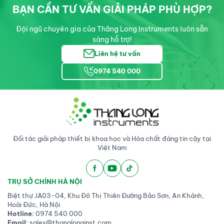
BẠN CẦN TƯ VẤN GIẢI PHÁP PHÙ HỢP?
Đội ngũ chuyên gia của Thăng Long Instruments luôn sẵn
sàng hỗ trợ!
Liên hệ tư vấn
0974 540 000
Đối tác giải pháp thiết bị khoa học và Hóa chất đáng tin cậy tại
Việt Nam
TRỤ SỞ CHÍNH HÀ NỘI
Biệt thự JA03-04, Khu Đô Thị Thiên Đường Bảo Sơn, An Khánh,
Hoài Đức, Hà Nội
Hotline:
0974 540 000
Email:
sales@thanglonginst.com