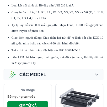
Loại kết nối thiết bị: Bộ dây dẫn USB 2.0 loại A
Chuyển đạo: RA, LA, RL, LL, V1, V2, V3, V4, V5 và V6 (R, L, N, F,
C1, C2, C3, C4, C5 và C6)
Tỷ lệ lấy mẫu:40.000 mẫu/giây/thu nhận kênh; 1.000 mẫu/giây/kênh
được truyền để phân tích
Giao diện người dùng: Giao diện hai nút để ra lệnh bắt đầu ECG 10
giây, dải nhịp hoặc vào các chế độ vận hành đặc biệt
Tuân thủ các chức năng đặc biệt của IEC 60601-2-25
Đèn LED chỉ báo trạng thái nguồn, chế độ vận hành, lỗi dây dẫn và
mức sạc pin còn lại.
CÁC MODEL
No image
Bộ ngưng tụ nước
XEM TẤT CẢ