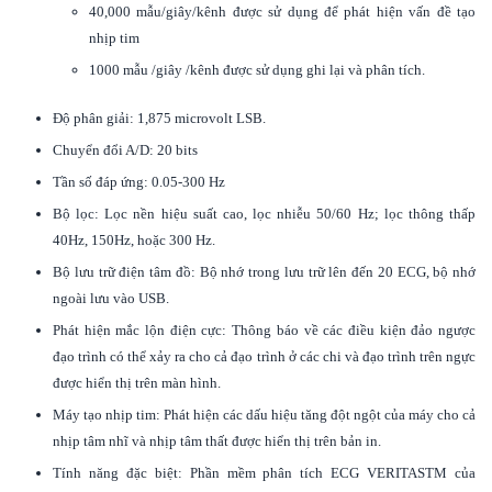
40,000 mẫu/giây/kênh được sử dụng để phát hiện vấn đề tạo
nhịp tim
1000 mẫu /giây /kênh được sử dụng ghi lại và phân tích.
Độ phân giải: 1,875 microvolt LSB.
Chuyển đổi A/D: 20 bits
Tần số đáp ứng: 0.05-300 Hz
Bộ lọc: Lọc nền hiệu suất cao, lọc nhiễu 50/60 Hz; lọc thông thấp
40Hz, 150Hz, hoặc 300 Hz.
Bộ lưu trữ điện tâm đồ: Bộ nhớ trong lưu trữ lên đến 20 ECG, bộ nhớ
ngoài lưu vào USB.
Phát hiện mắc lộn điện cực: Thông báo về các điều kiện đảo ngược
đạo trình có thể xảy ra cho cả đạo trình ở các chi và đạo trình trên ngực
được hiển thị trên màn hình.
Máy tạo nhịp tim: Phát hiện các dấu hiệu tăng đột ngột của máy cho cả
nhịp tâm nhĩ và nhịp tâm thất được hiển thị trên bản in.
Tính năng đặc biệt: Phần mềm phân tích ECG VERITASTM của