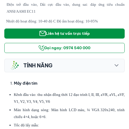
Điện trở đầu vào, Dải cực đầu vào, dung sai: đáp ứng tiêu chuẩn
ANSI/AAMI EC11
Nhiệt độ hoạt động: 10-40 độ C Độ ẩm hoạt động: 10-95%
Liên hệ tư vấn trực tiếp
Gọi ngay: 0974 540 000
TÍNH NĂNG
Máy điện tim
Kênh đầu vào: thu nhận đồng thời 12 đạo trình I, II, III, aVR, aVL, aVF,
V1, V2, V3, V4, V5, V6
Màn hình dạng sóng: Màn hình LCD màu, ¼ VGA 320x240, trình
chiếu 4+4, hoặc 6+6.
Tốc độ lấy mẫu: