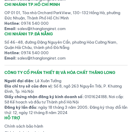
CHI NHÁNH TP.HỒ CHÍ MINH
OP 01 01, Tòa nhà Orchard ParkView, 130-132 Hồng Hà, phường
Đức Nhuận, Thành Phố Hồ Chí Minh
Hotline:
0974 540 000
Email:
sales@thanglonginst.com
CHI NHÁNH TP.ĐÀ NẴNG
Số 46-48, đường Đặng Nguyên Cẩn, phường Hòa Cường Nam,
Quận Hải Châu, thành phố Đà Nẵng
Hotline:
0974 540 000
Email:
sales@thanglonginst.com
CÔNG TY CỔ PHẦN THIẾT BỊ VÀ HÓA CHẤT THĂNG LONG
Người đại diện:
Lê Xuân Tưởng
Địa chỉ trụ sở của đơn vị:
Số 8, ngõ 263 Nguyễn Trãi, P. Khương
Đình, Tp. Hà Nội
Giấy chứng nhận đăng ký kinh doanh số:
0101624188; Nơi cấp:
Sở Kế hoạch và đầu tư Thành phố Hà Nội
Đăng ký lần đầu:
ngày 18 tháng 3 năm 2005; Đăng ký thay đổi lần
thứ: 12, ngày 12 tháng 8 năm 2024
HỖ TRỢ
Chính sách bảo hành