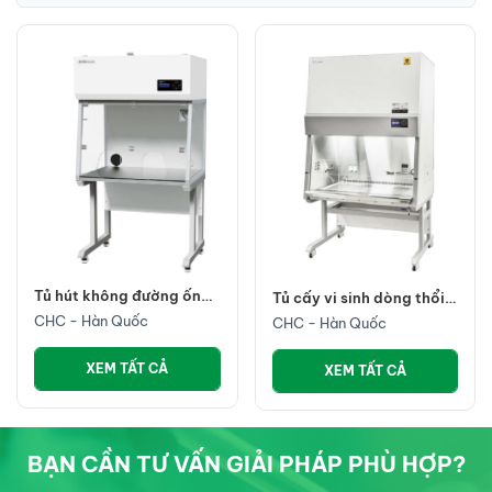
Tủ hút không đường ống
Tủ cấy vi sinh dòng thổi
CHC
ngang
CHC - Hàn Quốc
CHC - Hàn Quốc
XEM TẤT CẢ
XEM TẤT CẢ
BẠN CẦN TƯ VẤN GIẢI PHÁP PHÙ HỢP?