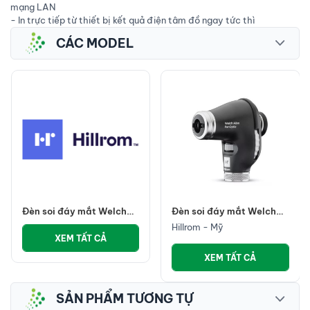
mạng LAN
- In trực tiếp từ thiết bị kết quả điện tâm đồ ngay tức thì
CÁC MODEL
Đèn soi đáy mắt Welch
Đèn soi đáy mắt Welch
Allyn Panotic Plus LED
Allyn Panotic Basic LED
Hillrom - Mỹ
tay cầm Nickel quay,
tay cầm Nickel
XEM TẤT CẢ
chụp, chia sẻ hình ảnh
XEM TẤT CẢ
SẢN PHẨM TƯƠNG TỰ