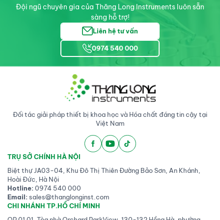
Đội ngũ chuyên gia của Thăng Long Instruments luôn sẵn
sàng hỗ trợ!
Liên hệ tư vấn
0974 540 000
Đối tác giải pháp thiết bị khoa học và Hóa chất đáng tin cậy tại
Việt Nam
TRỤ SỞ CHÍNH HÀ NỘI
Biệt thự JA03-04, Khu Đô Thị Thiên Đường Bảo Sơn, An Khánh,
Hoài Đức, Hà Nội
Hotline:
0974 540 000
Email:
sales@thanglonginst.com
CHI NHÁNH TP.HỒ CHÍ MINH
OP 01 01, Tòa nhà Orchard ParkView, 130-132 Hồng Hà, phường