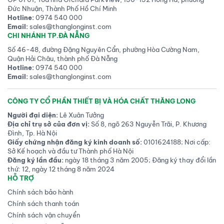
Đức Nhuận, Thành Phố Hồ Chí Minh
Hotline:
0974 540 000
Email:
sales@thanglonginst.com
CHI NHÁNH TP.ĐÀ NẴNG
Số 46-48, đường Đặng Nguyên Cẩn, phường Hòa Cường Nam,
Quận Hải Châu, thành phố Đà Nẵng
Hotline:
0974 540 000
Email:
sales@thanglonginst.com
CÔNG TY CỔ PHẦN THIẾT BỊ VÀ HÓA CHẤT THĂNG LONG
Người đại diện:
Lê Xuân Tưởng
Địa chỉ trụ sở của đơn vị:
Số 8, ngõ 263 Nguyễn Trãi, P. Khương
Đình, Tp. Hà Nội
Giấy chứng nhận đăng ký kinh doanh số:
0101624188; Nơi cấp:
Sở Kế hoạch và đầu tư Thành phố Hà Nội
Đăng ký lần đầu:
ngày 18 tháng 3 năm 2005; Đăng ký thay đổi lần
thứ: 12, ngày 12 tháng 8 năm 2024
HỖ TRỢ
Chính sách bảo hành
Chính sách thanh toán
Chính sách vận chuyển