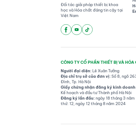
H
Đối tác giải pháp thiết bị khoa
H
học và Hóa chất đáng tin cậy tại
E
Việt Nam
CÔNG TY CỔ PHẦN THIẾT BỊ VÀ HÓA
Người đại diện:
Lê Xuân Tưởng
Địa chỉ trụ sở của đơn vị:
Số 8, ngõ 26
Đình, Tp. Hà Nội
Giấy chứng nhận đăng ký kinh doanh 
Kế hoạch và đầu tư Thành phố Hà Nội
Đăng ký lần đầu:
ngày 18 tháng 3 năm 
thứ: 12, ngày 12 tháng 8 năm 2024