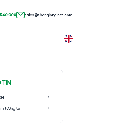
 540 000
sales@thanglonginst.com
 TIN
del
m tương tự