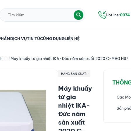
Hotline:
0974
PHẨM
DỊCH VỤ
TIN TỨC
ỨNG DỤNG
LIÊN HỆ
 lí
Máy khuấy từ gia nhiệt IKA-Đức năm sản xuất 2020 C-MAG HS7
HÃNG SẢN XUẤT:
THÔNG
Máy khuấy
từ gia
Các Mo
nhiệt IKA-
Sản phẩ
Đức năm
sản xuất
2020 C-