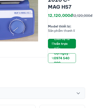
MAG HS7
12,120,000đ
12,120,000đ
Model thiết bị:
Sản phẩm thanh lí
Liên hệ tư
vấn trực
tiếp
Gọi ngay:
0974 540
000