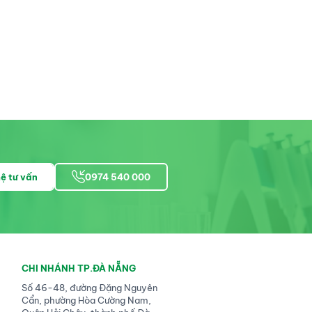
Đèn soi đáy m
trục
Hillrom - Mỹ
hệ tư vấn
0974 540 000
CHI NHÁNH TP.ĐÀ NẴNG
Số 46-48, đường Đặng Nguyên
Cẩn, phường Hòa Cường Nam,