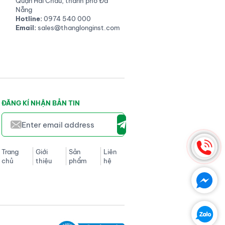
Quận Hải Châu, thành phố Đà
Nẵng
Hotline:
0974 540 000
Email:
sales@thanglonginst.com
ĐĂNG KÍ NHẬN BẢN TIN
Trang
Giới
Sản
Liên
chủ
thiệu
phẩm
hệ