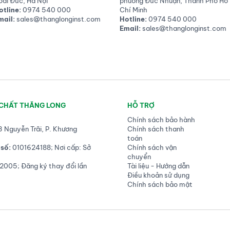
oài Đức, Hà Nội
phường Đức Nhuận, Thành Phố Hồ
otline:
0974 540 000
Chí Minh
mail:
sales@thanglonginst.com
Hotline:
0974 540 000
Email:
sales@thanglonginst.com
 CHẤT THĂNG LONG
HỖ TRỢ
Chính sách bảo hành
3 Nguyễn Trãi, P. Khương
Chính sách thanh
toán
số:
0101624188; Nơi cấp: Sở
Chính sách vận
chuyển
2005; Đăng ký thay đổi lần
Tài liệu - Hướng dẫn
Điều khoản sử dụng
Chính sách bảo mật