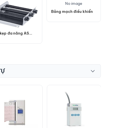
No image
Thiết bị 
Bảng mạch điều khiển
 kẹp đa năng AS
1
TỰ
MÁY ĐIỆN
Hillrom - 