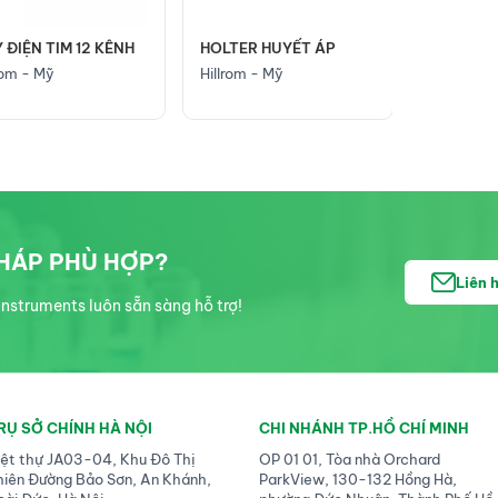
 ĐIỆN TIM 12 KÊNH
HOLTER HUYẾT ÁP
rom - Mỹ
Hillrom - Mỹ
PHÁP PHÙ HỢP?
Liên 
nstruments luôn sẵn sàng hỗ trợ!
RỤ SỞ CHÍNH HÀ NỘI
CHI NHÁNH TP.HỒ CHÍ MINH
iệt thự JA03-04, Khu Đô Thị
OP 01 01, Tòa nhà Orchard
hiên Đường Bảo Sơn, An Khánh,
ParkView, 130-132 Hồng Hà,