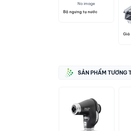
No image
Bộ ngưng tụ nước
Giá
130.
Máy phân tích da
SẢN PHẨM TƯƠNG 