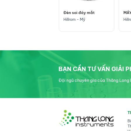
Đèn soi đáy mắt
MÁY
Đèn soi đáy mắt đồng
trục
Hillrom - Mỹ
Hill
Hillrom - Mỹ
BẠN CẦN TƯ VẤN GIẢI 
Đội ngũ chuyên gia của Thăng Long I
T
B
T