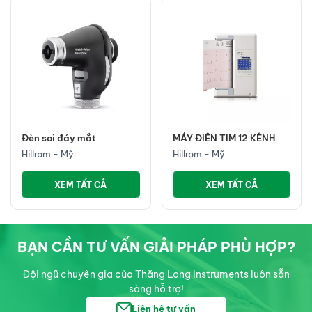
Đèn soi đáy mắt
MÁY ĐIỆN TIM 12 KÊNH
Hillrom - Mỹ
Hillrom - Mỹ
XEM TẤT CẢ
XEM TẤT CẢ
BẠN CẦN TƯ VẤN GIẢI PHÁP PHÙ HỢP?
Đội ngũ chuyên gia của Thăng Long Instruments luôn sẵn
sàng hỗ trợ!
Liên hệ tư vấn