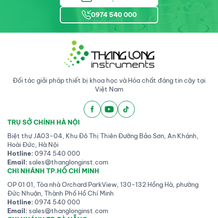
0974 540 000
Đối tác giải pháp thiết bị khoa học và Hóa chất đáng tin cậy tại
Việt Nam
TRỤ SỞ CHÍNH HÀ NỘI
Biệt thự JA03-04, Khu Đô Thị Thiên Đường Bảo Sơn, An Khánh,
Hoài Đức, Hà Nội
Hotline:
0974 540 000
Email:
sales@thanglonginst.com
CHI NHÁNH TP.HỒ CHÍ MINH
OP 01 01, Tòa nhà Orchard ParkView, 130-132 Hồng Hà, phường
Đức Nhuận, Thành Phố Hồ Chí Minh
Hotline:
0974 540 000
Email:
sales@thanglonginst.com