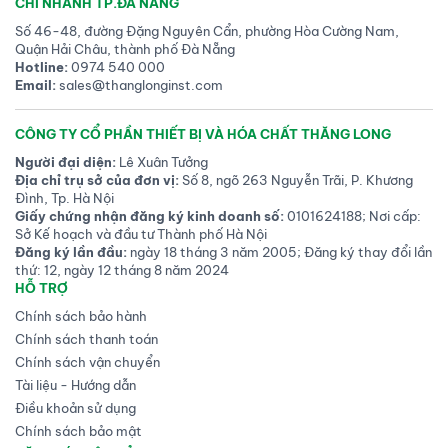
CHI NHÁNH TP.ĐÀ NẴNG
Số 46-48, đường Đặng Nguyên Cẩn, phường Hòa Cường Nam,
Quận Hải Châu, thành phố Đà Nẵng
Hotline:
0974 540 000
Email:
sales@thanglonginst.com
CÔNG TY CỔ PHẦN THIẾT BỊ VÀ HÓA CHẤT THĂNG LONG
Người đại diện:
Lê Xuân Tưởng
Địa chỉ trụ sở của đơn vị:
Số 8, ngõ 263 Nguyễn Trãi, P. Khương
Đình, Tp. Hà Nội
Giấy chứng nhận đăng ký kinh doanh số:
0101624188; Nơi cấp:
Sở Kế hoạch và đầu tư Thành phố Hà Nội
Đăng ký lần đầu:
ngày 18 tháng 3 năm 2005; Đăng ký thay đổi lần
thứ: 12, ngày 12 tháng 8 năm 2024
HỖ TRỢ
Chính sách bảo hành
Chính sách thanh toán
Chính sách vận chuyển
Tài liệu - Hướng dẫn
Điều khoản sử dụng
Chính sách bảo mật