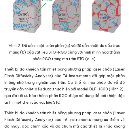
Hình 2. Độ dẫn nhiệt toàn phần (a) và độ dẫn nhiệt do cấu trúc
mạng (b) của vật liệu STO-RGO cùng với hình minh họa thành
phần RGO trong ma trận STO (c-e).
Thiết bị đo khuếch tán nhiệt bằng phương pháp laser chớp (Laser
Flash Diffusivity Analyzer) của TA instruments đã góp một phần
không nhỏ trong nghiên cứu trên. Cụ thể là, mọi phép đo về độ
truyền dẫn nhiệt đều được thực hiện bởi model DLF-1300 (Hình 2),
qua đó tối ưu hóa thành phần RGO được sử dụng để cải thiện đặc
tính nhiệt điện của vật liệu STO.
Thiết bị đo khuếch tán nhiệt bằng phương pháp laser chớp (Laser
Flash Diffusivity Analyzer) của TA instruments mang ưu điểm về
độ nhay, độc chính xác và độ chụm mà các thiết bị khác không