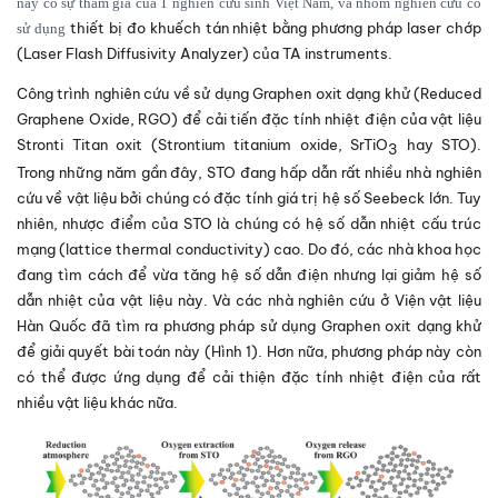
này có sự tham gia của 1 nghiên cứu sinh Việt Nam, và nhóm nghiên cứu có
thiết bị đo khuếch tán nhiệt bằng phương pháp laser chớp
sử dụng
(Laser Flash Diffusivity Analyzer) của TA instruments.
Công trình nghiên cứu về sử dụng Graphen oxit dạng khử (Reduced
Graphene Oxide, RGO) để cải tiến đặc tính nhiệt điện của vật liệu
Stronti Titan oxit (Strontium titanium oxide, SrTiO
hay STO).
3
Trong những năm gần đây, STO đang hấp dẫn rất nhiều nhà nghiên
cứu về vật liệu bởi chúng có đặc tính giá trị hệ số Seebeck lớn. Tuy
nhiên, nhược điểm của STO là chúng có hệ số dẫn nhiệt cấu trúc
mạng (lattice thermal conductivity) cao. Do đó, các nhà khoa học
đang tìm cách để vừa tăng hệ số dẫn điện nhưng lại giảm hệ số
dẫn nhiệt của vật liệu này. Và các nhà nghiên cứu ở Viện vật liệu
Hàn Quốc đã tìm ra phương pháp sử dụng Graphen oxit dạng khử
để giải quyết bài toán này (Hình 1). Hơn nữa, phương pháp này còn
có thể được ứng dụng để cải thiện đặc tính nhiệt điện của rất
nhiều vật liệu khác nữa.