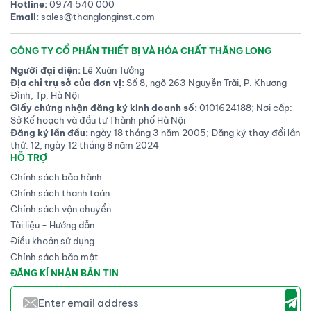
có thể thúc đẩy quá
Hotline:
0974 540 000
trình thu hồi nước khả
Email:
sales@thanglonginst.com
thi. Những phát hiện của
chúng tôi cung cấp các
CÔNG TY CỔ PHẦN THIẾT BỊ VÀ HÓA CHẤT THĂNG LONG
định hướng thiết kế cho
Người đại diện:
Lê Xuân Tưởng
những loại vật liệu hỗ trợ
Địa chỉ trụ sở của đơn vị:
Số 8, ngõ 263 Nguyễn Trãi, P. Khương
thu nước tiết kiệm năng
Đình, Tp. Hà Nội
lượng và quản lý nhiệt
Giấy chứng nhận đăng ký kinh doanh số:
0101624188; Nơi cấp:
mà không cần nguồn
Sở Kế hoạch và đầu tư Thành phố Hà Nội
năng lượng từ bên ngoài.
Đăng ký lần đầu:
ngày 18 tháng 3 năm 2005; Đăng ký thay đổi lần
thứ: 12, ngày 12 tháng 8 năm 2024
HỖ TRỢ
Chính sách bảo hành
Chính sách thanh toán
Chính sách vận chuyển
Tài liệu - Hướng dẫn
Điều khoản sử dụng
Chính sách bảo mật
ĐĂNG KÍ NHẬN BẢN TIN