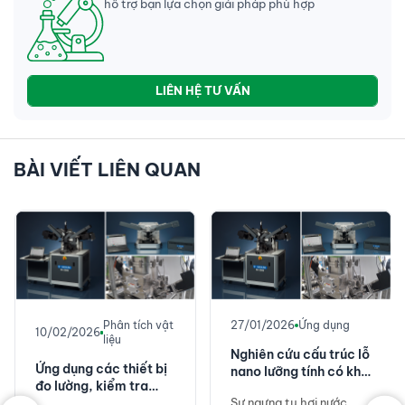
hỗ trợ bạn lựa chọn giải pháp phù hợp
LIÊN HỆ TƯ VẤN
BÀI VIẾT LIÊN QUAN
Phân tích vật
27/01/2026
Ứng dụng
10/02/2026
liệu
Nghiên cứu cấu trúc lỗ
Ứng dụng các thiết bị
nano lưỡng tính có khả
đo lường, kiểm tra
năng ngưng tụ hơi
trong quy trình sản
Sự ngưng tụ hơi nước