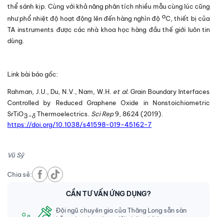
thể sánh kịp. Cùng với khả năng phân tích nhiều mẫu cùng lúc cũng
o
như phổ nhiệt độ hoạt động lên đến hàng nghìn độ
C, thiết bị của
TA instruments được các nhà khoa học hàng đầu thế giới luôn tin
dùng.
Link bài báo gốc:
Rahman, J.U., Du, N.V., Nam, W.H.
et al.
Grain Boundary Interfaces
Controlled by Reduced Graphene Oxide in Nonstoichiometric
SrTiO
Thermoelectrics.
Sci Rep
9,
8624 (2019).
3-
δ
https://doi.org/10.1038/s41598-019-45162-7
Vũ Sỹ
Chia sẻ:
CẦN TƯ VẤN ỨNG DỤNG?
Đội ngũ chuyên gia của Thăng Long sẵn sàn