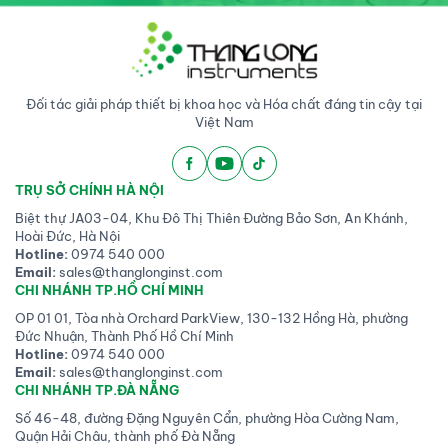
films)
, có khả năng
ngưng tụ và giải phóng
nước lỏng trong điều kiện
đẳng nhiệt và chưa bão
hòa. Bằng cách điều
Đối tác giải pháp thiết bị khoa học và Hóa chất đáng tin cậy tại
chỉnh tỷ lệ polyme và
Việt Nam
kích thước hạt nano,
chúng tôi tối ưu hóa quá
trình ngưng tụ và hình
thành giọt nước. Khi áp
TRỤ SỞ CHÍNH HÀ NỘI
suất hơi tăng, các
Biệt thự JA03-04, Khu Đô Thị Thiên Đường Bảo Sơn, An Khánh,
khoảng trống được lấp
Hoài Đức, Hà Nội
đầy bởi chất ngưng tụ,
Hotline:
0974 540 000
sau đó chúng tiết ra bề
Email:
sales@thanglonginst.com
mặt dưới dạng các giọt
CHI NHÁNH TP.HỒ CHÍ MINH
nước vi
kích thước micro
.
OP 01 01, Tòa nhà Orchard ParkView, 130-132 Hồng Hà, phường
Hiện tượng này
hình
Đức Nhuận, Thành Phố Hồ Chí Minh
thành
t
ừ
sự cân bằng
Hotline:
0974 540 000
giữa tính kỵ nước của
Email:
sales@thanglonginst.com
polyme và tính mao dẫn,
CHI NHÁNH TP.ĐÀ NẴNG
cho thấy cách thức các
Số 46-48, đường Đặng Nguyên Cẩn, phường Hòa Cường Nam,
cấu trúc nano lưỡng tính
Quận Hải Châu, thành phố Đà Nẵng