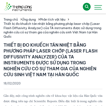
Trang chủ
Ứng dụng
Phân tích vật liệu
Thiết bị đo khuếch tán nhiệt bằng phương pháp laser chớp (Laser
Flash Diffusivity Analyzer) của TA instruments được sử dụng trong
nghiên cứu có sự tham gia của nghiên cứu sinh Việt Nam tại Hàn
Quốc
THIẾT BỊ ĐO KHUẾCH TÁN NHIỆT BẰNG
PHƯƠNG PHÁP LASER CHỚP (LASER FLASH
DIFFUSIVITY ANALYZER) CỦA TA
INSTRUMENTS ĐƯỢC SỬ DỤNG TRONG
NGHIÊN CỨU CÓ SỰ THAM GIA CỦA NGHIÊN
CỨU SINH VIỆT NAM TẠI HÀN QUỐC
18/02/2020
Gần đây, một công trình nghiên cứu về khoa học vật liệu của Hàn Quốc vừa
được đăng trên tạp chí Scientific Reports. Điều đặc biệt là trong nghiên cứu