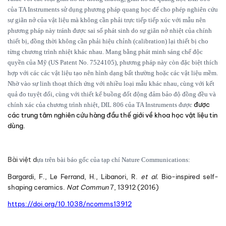
của TA Instruments sử dụng phương pháp quang học để cho phép nghiên cứu
sự giãn nở của vật liệu mà không cần phải trực tiếp tiếp xúc với mẫu nên
phương pháp này tránh được sai số phát sinh do sự giãn nở nhiệt của chính
thiết bị, đồng thời không cần phải hiệu chỉnh (calibration) lại thiết bị cho
từng chương trình nhiệt khác nhau. Mang bằng phát minh sáng chế độc
quyền của Mỹ (US Patent No. 7524105), phương pháp này còn đặc biệt thích
hợp với các các vật liệu tạo nên hình dạng bất thường hoặc các vật liệu mềm.
Nhờ vào sự linh thoạt thích ứng với nhiều loại mẫu khác nhau, cùng với kết
quả đo tuyệt đối, cùng với thiết kế buồng đốt động đảm bảo độ đồng đều và
được
chính xác của chương trình nhiệt, DIL 806 của TA Instruments được
các trung tâm nghiên cứu hàng đầu thế giới về khoa học vật liệu tin
dùng.
Bài việt d
ựa trên bài báo gốc của tạp chí Nature Communications:
Bargardi, F., Le Ferrand, H., Libanori, R.
et al.
Bio-inspired self-
shaping ceramics.
Nat Commun
7,
13912 (2016)
https://doi.org/10.1038/ncomms13912