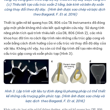
(c) Thiêu kết tạo cấu trúc xoắn 2 tầng, bán kính và biên đọ xoắn
cũng thay đổi theo độ dày. (Hình ảnh được sao chép và lược dịch
theo Bargardi, F. Et al, 2016)
Thiết bị giãn nở kế quang học DIL 806 của TA Instruments đã đóng
góp một phần không nhỏ vào kết quả nghiên cứu này. Sử dụng tính
năng phân tích quá trình thiêu kết của DIL 806 (Hình 2), các nhà
khoa học đã tìm ra cách lập trình nên những cấu trúc gập cong và
xoắn bằng cách định hướng của vi cấu trúc và thay đổi độ dày của
vật liệu. Không chỉ vậy, họ còn có thể lập trình để tạo nên những
cấu trúc gập cong và xoắn phức tạp (Hình 3).
Hình 3. Lập trình vật liệu tự định dạng là phương pháp có thể thiết
kế những cấu trucjsg gốm phức tạp. (Hình ảnh được sao chép và
lược dịch theo Bargardi, F. Et al, 2016)
Khác với các loại giãn nở kế thông thường, giãn nở kế quang học DIL 806