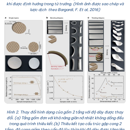
khi được định hướng trong từ trường. (Hình ảnh được sao chép và
lược dịch theo Bargardi, F. Et al, 2016)
Hình 2. Thay đổi hình dạng của gốm 2 tầng với độ dày được thay
đổi. (a) Tầng gốm đơn với khả năng giãn nở nhiệt không dồng đều
trong quá trình thiêu kết.(b) Thiêu kết tạo cấu trúc gập cong 2
tầng, độ cong giảm theo cấp độ lũy thừa khi độ dày được tăng lên.