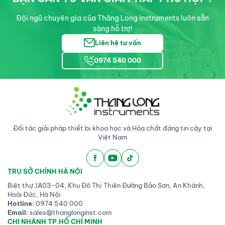
thực tiễn. Trong nghiên
cứu này, chúng tôi khảo
Đội ngũ chuyên gia của Thăng Long Instruments luôn sẵn
sát việc sử dụng các
sàng hỗ trợ!
màng hạt nano thâm
nhập polyme có cấu
Liên hệ tư vấn
trúc lỗ nano lưỡng tính
0974 540 000
(nanoporous polymer-
infiltrated nanoparticle
films)
, có khả năng
ngưng tụ và giải phóng
nước lỏng trong điều kiện
đẳng nhiệt và chưa bão
hòa. Bằng cách điều
Đối tác giải pháp thiết bị khoa học và Hóa chất đáng tin cậy tại
chỉnh tỷ lệ polyme và
Việt Nam
kích thước hạt nano,
chúng tôi tối ưu hóa quá
trình ngưng tụ và hình
thành giọt nước. Khi áp
TRỤ SỞ CHÍNH HÀ NỘI
suất hơi tăng, các
Biệt thự JA03-04, Khu Đô Thị Thiên Đường Bảo Sơn, An Khánh,
khoảng trống được lấp
Hoài Đức, Hà Nội
đầy bởi chất ngưng tụ,
Hotline:
0974 540 000
sau đó chúng tiết ra bề
Email:
sales@thanglonginst.com
mặt dưới dạng các giọt
CHI NHÁNH TP.HỒ CHÍ MINH