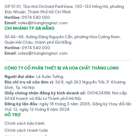
nước vi
kích thước micro
.
OP 01 01, Tòa nhà Orchard ParkView, 130-132 Hồng Hà, phường
Hiện tượng này
hình
Đức Nhuận, Thành Phố Hồ Chí Minh
thành
t
ừ
sự cân bằng
Hotline:
0974 540 000
giữa tính kỵ nước của
Email:
sales@thanglonginst.com
polyme và tính mao dẫn,
CHI NHÁNH TP.ĐÀ NẴNG
cho thấy cách thức các
Số 46-48, đường Đặng Nguyên Cẩn, phường Hòa Cường Nam,
cấu trúc nano lưỡng tính
Quận Hải Châu, thành phố Đà Nẵng
có thể thúc đẩy quá
Hotline:
0974 540 000
trình thu hồi nước khả
Email:
sales@thanglonginst.com
thi. Những phát hiện của
chúng tôi cung cấp các
CÔNG TY CỔ PHẦN THIẾT BỊ VÀ HÓA CHẤT THĂNG LONG
định hướng thiết kế cho
Người đại diện:
Lê Xuân Tưởng
những loại vật liệu hỗ trợ
Địa chỉ trụ sở của đơn vị:
Số 8, ngõ 263 Nguyễn Trãi, P. Khương
thu nước tiết kiệm năng
Đình, Tp. Hà Nội
lượng và quản lý nhiệt
Giấy chứng nhận đăng ký kinh doanh số:
0101624188; Nơi cấp:
mà không cần nguồn
Sở Kế hoạch và đầu tư Thành phố Hà Nội
năng lượng từ bên ngoài.
Đăng ký lần đầu:
ngày 18 tháng 3 năm 2005; Đăng ký thay đổi lần
thứ: 12, ngày 12 tháng 8 năm 2024
HỖ TRỢ
Chính sách bảo hành
Chính sách thanh toán