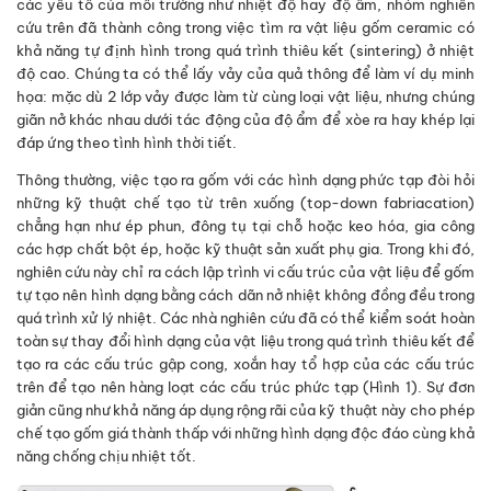
các yếu tố của môi trường như nhiệt độ hay độ ẩm, nhóm nghiên
cứu trên đã thành công trong việc tìm ra vật liệu gốm ceramic có
khả năng tự định hình trong quá trình thiêu kết (sintering) ở nhiệt
độ cao. Chúng ta có thể lấy vảy của quả thông để làm ví dụ minh
họa: mặc dù 2 lớp vảy được làm từ cùng loại vật liệu, nhưng chúng
giãn nở khác nhau dưới tác động của độ ẩm để xòe ra hay khép lại
đáp ứng theo tình hình thời tiết.
Thông thường, việc tạo ra gốm với các hình dạng phức tạp đòi hỏi
những kỹ thuật chế tạo từ trên xuống (top-down fabriacation)
chẳng hạn như ép phun, đông tụ tại chỗ hoặc keo hóa, gia công
các hợp chất bột ép, hoặc kỹ thuật sản xuất phụ gia. Trong khi đó,
nghiên cứu này chỉ ra cách lập trình vi cấu trúc của vật liệu để gốm
tự tạo nên hình dạng bằng cách dãn nở nhiệt không đồng đều trong
quá trình xử lý nhiệt. Các nhà nghiên cứu đã có thể kiểm soát hoàn
toàn sự thay đổi hình dạng của vật liệu trong quá trình thiêu kết để
tạo ra các cấu trúc gập cong, xoắn hay tổ hợp của các cấu trúc
trên để tạo nên hàng loạt các cấu trúc phức tạp (Hình 1). Sự đơn
giản cũng như khả năng áp dụng rộng rãi của kỹ thuật này cho phép
chế tạo gốm giá thành thấp với những hình dạng độc đáo cùng khả
năng chống chịu nhiệt tốt.