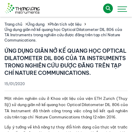
Trang chủ
Ứng dụng
Phân tích vật liệu
Ứng dụng giãn nở kế quang học Optical Dilatometer DIL 806 của
TA Instruments trong nghiên cứu được đăng trên tạp chí Nature
Communications.
ỨNG DỤNG GIÃN NỞ KẾ QUANG HỌC OPTICAL
DILATOMETER DIL 806 CỦA TA INSTRUMENTS
TRONG NGHIÊN CỨU ĐƯỢC ĐĂNG TRÊN TẠP
CHÍ NATURE COMMUNICATIONS.
15/01/2020
Một nhóm nghiên cứu ở Khoa vật liệu của viện ETH Zurich (Thụy
Sỹ) sử dụng giãn nở kế quang học
Optical Dilatometer DIL 806
của
TA Instrument đã thành công trong việc công bố kết quả nghiên
cứu trên tạp chí Nature Communications tháng 12 năm 2016.
Lấy ý tưởng về khả năng tự thay đổi hình dạng của thực vật trước