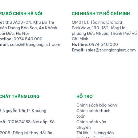
RỤ SỞ CHÍNH HÀ NỘI
CHI NHÁNH TP.HỒ CHÍ MINH
iệt thự JA03-04, Khu Đô Thị
OP 01 01, Tòa nhà Orchard
hiên Đường Bảo Sơn, An Khánh,
ParkView, 130-132 Hồng Hà,
oài Đức, Hà Nội
phường Đức Nhuận, Thành Phố Hồ
otline:
0974 540 000
Chí Minh
mail:
sales@thanglonginst.com
Hotline:
0974 540 000
Email:
sales@thanglonginst.com
 CHẤT THĂNG LONG
HỖ TRỢ
Chính sách bảo hành
3 Nguyễn Trãi, P. Khương
Chính sách thanh
toán
số:
0101624188; Nơi cấp: Sở
Chính sách vận
chuyển
2005; Đăng ký thay đổi lần
Tài liệu - Hướng dẫn