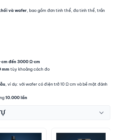
 khối và wafer
, bao gồm đơn tinh thể, đa tinh thể, trần
·cm đến 3000 Ω·cm
0 mm
tùy khoảng cách đo
mẫu
, ví dụ: với wafer có điện trở 10 Ω·cm và bề mặt đánh
ng
10.000 lần
TỰ
SRP-2100