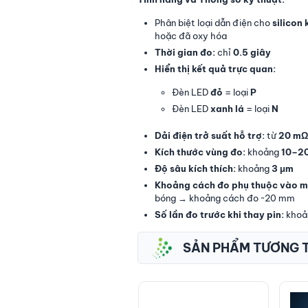
Phân biệt loại dẫn điện cho
silicon
hoặc đã oxy hóa
Thời gian đo:
chỉ
0.5 giây
Hiển thị kết quả trực quan:
Đèn LED
đỏ
= loại
P
Đèn LED
xanh lá
= loại
N
Dải điện trở suất hỗ trợ:
từ
20 mΩ
Kích thước vùng đo:
khoảng
10–2
Độ sâu kích thích:
khoảng
3 μm
Khoảng cách đo phụ thuộc vào 
bóng → khoảng cách đo ~20 mm
Số lần đo trước khi thay pin:
khoả
SẢN PHẨM TƯƠNG 