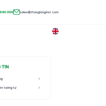
 540 000
sales@thanglonginst.com
 TIN
ng
m tương tự