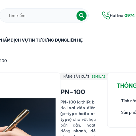
Hotline:
0974
PHẨM
DỊCH VỤ
TIN TỨC
ỨNG DỤNG
LIÊN HỆ
100
HÃNG SẢN XUẤT:
SEMILAB - HUNGARY
THÔNG
PN-100
Tính nă
PN-100
là thiết bị
đo
loại dẫn điện
Sản phẩ
(p-type hoặc n-
type)
cho vật liệu
bán dẫn, hoạt
động
nhanh, dễ