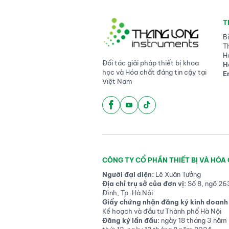
T
B
T
H
Đối tác giải pháp thiết bị khoa
H
học và Hóa chất đáng tin cậy tại
E
Việt Nam
CÔNG TY CỔ PHẦN THIẾT BỊ VÀ HÓA
Người đại diện:
Lê Xuân Tưởng
Địa chỉ trụ sở của đơn vị:
Số 8, ngõ 26
Đình, Tp. Hà Nội
Giấy chứng nhận đăng ký kinh doanh 
Kế hoạch và đầu tư Thành phố Hà Nội
Đăng ký lần đầu:
ngày 18 tháng 3 năm 