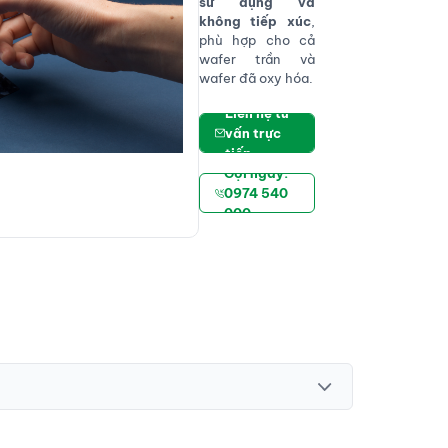
sử dụng và
không tiếp xúc
,
phù hợp cho cả
wafer trần và
wafer đã oxy hóa.
Liên hệ tư
vấn trực
tiếp
Gọi ngay:
0974 540
000