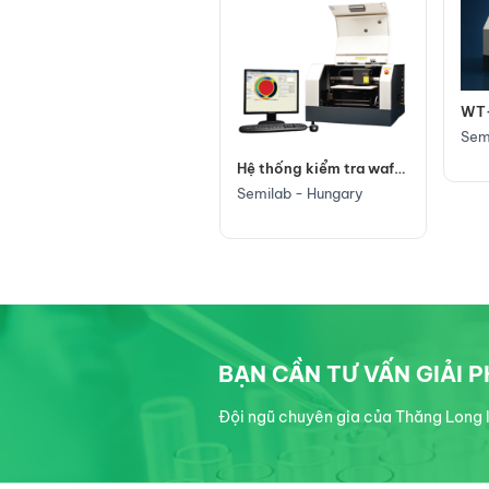
WT-
WT-2000PVN
Sem
Semilab - Hungary
Hệ thống kiểm tra wafer
để bàn đa năng, WT-
Semilab - Hungary
2000
BẠN CẦN TƯ VẤN GIẢI 
Đội ngũ chuyên gia của Thăng Long I