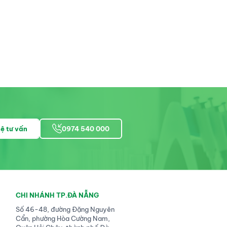
Đèn soi đáy mắ
Đèn soi đáy mắt đồng
trục
Hillrom - Mỹ
Hillrom - Mỹ
hệ tư vấn
0974 540 000
CHI NHÁNH TP.ĐÀ NẴNG
Số 46-48, đường Đặng Nguyên
Cẩn, phường Hòa Cường Nam,