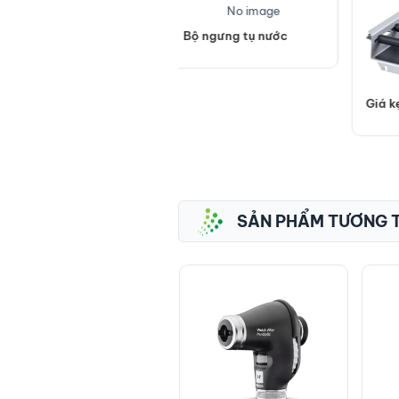
No image
Bộ ngưng tụ nước
Bản
Giá kẹp đa năng AS
130.1
SẢN PHẨM TƯƠNG 