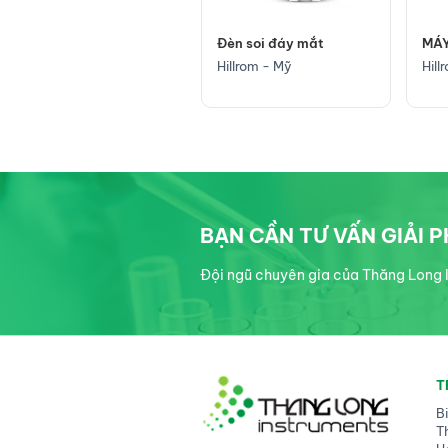
Đèn soi đáy mắt
MÁY ĐIỆN TIM 12 KÊNH
HOL
Hillrom - Mỹ
Hillrom - Mỹ
Hill
BẠN CẦN TƯ VẤN GIẢI 
Đội ngũ chuyên gia của Thăng Long I
T
B
T