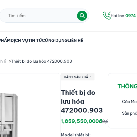
Hotline:
0974
PHẨM
DỊCH VỤ
TIN TỨC
ỨNG DỤNG
LIÊN HỆ
 lí
Thiết bị đo lưu hóa 472000.903
HÃNG SẢN XUẤT:
THÔNG
Thiết bị đo
lưu hóa
Các Mo
472000.903
Sản phẩ
1,859,550,000đ
2,800,500,000đ
Model thiết bị: