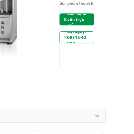
Sản phẩm thanh lí
Liên hệ tư
vấn trực
tiếp
Gọi ngay:
0974 540
000