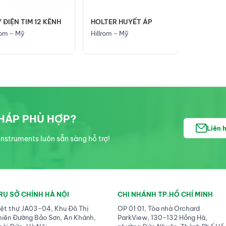
TER HUYẾT ÁP
rom - Mỹ
PHÁP PHÙ HỢP?
Liên 
nstruments luôn sẵn sàng hỗ trợ!
RỤ SỞ CHÍNH HÀ NỘI
CHI NHÁNH TP.HỒ CHÍ MINH
iệt thự JA03-04, Khu Đô Thị
OP 01 01, Tòa nhà Orchard
hiên Đường Bảo Sơn, An Khánh,
ParkView, 130-132 Hồng Hà,