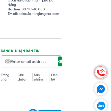
Quận Hải Châu, thành phố Đà
Nẵng
Hotline:
0974 540 000
Email:
sales@thanglonginst.com
ĐĂNG KÍ NHẬN BẢN TIN
Trang
Giới
Sản
Liên
chủ
thiệu
phẩm
hệ