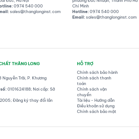
oài Đức, Hà Nội
phường Đức Nhuận, Thành Phố Hồ
otline:
0974 540 000
Chí Minh
mail:
sales@thanglonginst.com
Hotline:
0974 540 000
Email:
sales@thanglonginst.com
 CHẤT THĂNG LONG
HỖ TRỢ
Chính sách bảo hành
3 Nguyễn Trãi, P. Khương
Chính sách thanh
toán
số:
0101624188; Nơi cấp: Sở
Chính sách vận
chuyển
2005; Đăng ký thay đổi lần
Tài liệu - Hướng dẫn
Điều khoản sử dụng
Chính sách bảo mật