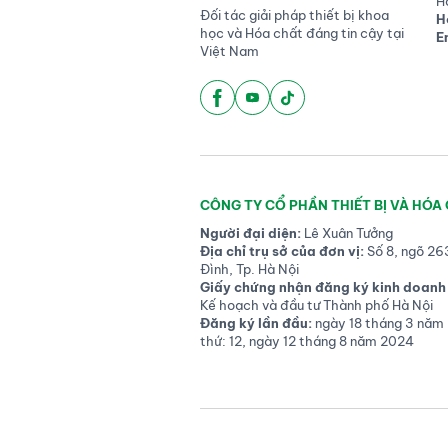
H
Đối tác giải pháp thiết bị khoa
H
học và Hóa chất đáng tin cậy tại
E
Việt Nam
CÔNG TY CỔ PHẦN THIẾT BỊ VÀ HÓA
Người đại diện:
Lê Xuân Tưởng
Địa chỉ trụ sở của đơn vị:
Số 8, ngõ 26
Đình, Tp. Hà Nội
Giấy chứng nhận đăng ký kinh doanh 
Kế hoạch và đầu tư Thành phố Hà Nội
Đăng ký lần đầu:
ngày 18 tháng 3 năm 
thứ: 12, ngày 12 tháng 8 năm 2024