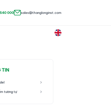
 540 000
sales@thanglonginst.com
 TIN
del
m tương tự