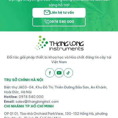
sàng hỗ trợ!
Liên hệ tư vấn
0974 540 000
Đối tác giải pháp thiết bị khoa học và Hóa chất đáng tin cậy tại
Việt Nam
TRỤ SỞ CHÍNH HÀ NỘI
Biệt thự JA03-04, Khu Đô Thị Thiên Đường Bảo Sơn, An Khánh,
Hoài Đức, Hà Nội
Hotline:
0974 540 000
Email:
sales@thanglonginst.com
CHI NHÁNH TP.HỒ CHÍ MINH
OP 01 01, Tòa nhà Orchard ParkView, 130-132 Hồng Hà, phường