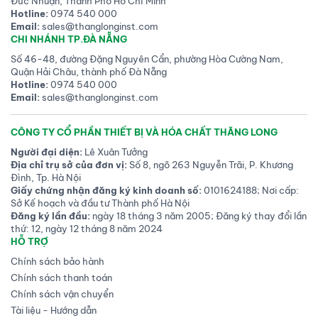
Đức Nhuận, Thành Phố Hồ Chí Minh
Hotline:
0974 540 000
Email:
sales@thanglonginst.com
CHI NHÁNH TP.ĐÀ NẴNG
Số 46-48, đường Đặng Nguyên Cẩn, phường Hòa Cường Nam,
Quận Hải Châu, thành phố Đà Nẵng
Hotline:
0974 540 000
Email:
sales@thanglonginst.com
CÔNG TY CỔ PHẦN THIẾT BỊ VÀ HÓA CHẤT THĂNG LONG
Người đại diện:
Lê Xuân Tưởng
Địa chỉ trụ sở của đơn vị:
Số 8, ngõ 263 Nguyễn Trãi, P. Khương
Đình, Tp. Hà Nội
Giấy chứng nhận đăng ký kinh doanh số:
0101624188; Nơi cấp:
Sở Kế hoạch và đầu tư Thành phố Hà Nội
Đăng ký lần đầu:
ngày 18 tháng 3 năm 2005; Đăng ký thay đổi lần
thứ: 12, ngày 12 tháng 8 năm 2024
HỖ TRỢ
Chính sách bảo hành
Chính sách thanh toán
Chính sách vận chuyển
Tài liệu - Hướng dẫn