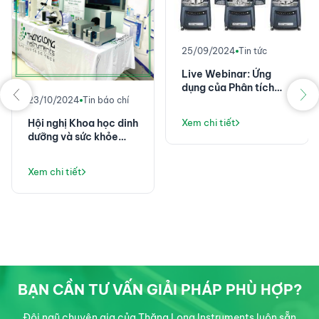
25/09/2024
Tin tức
Live Webinar: Ứng
dụng của Phân tích
23/10/2024
Tin báo chí
nhiệt và lưu biến trong
Công nghiệp điện tử
Hội nghị Khoa học dinh
Xem chi tiết
dưỡng và sức khỏe
nghề nghiệp Toàn
quân năm 2024
Xem chi tiết
BẠN CẦN TƯ VẤN GIẢI PHÁP PHÙ HỢP?
Đội ngũ chuyên gia của Thăng Long Instruments luôn sẵn