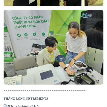
-------------------------------------------
𝐓𝐇Ă𝐍𝐆 𝐋𝐎𝐍𝐆 𝐈𝐍𝐒𝐓𝐑𝐔𝐌𝐄𝐍𝐓𝐒
Trụ sở chính Hà Nội