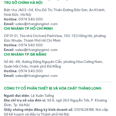
TRỤ SỞ CHÍNH HÀ NỘI
Biệt thự JA03-04, Khu Đô Thị Thiên Đường Bảo Sơn, An Khánh,
Hoài Đức, Hà Nội
Hotline:
0974 540 000
Email:
sales@thanglonginst.com
CHI NHÁNH TP.HỒ CHÍ MINH
OP 01 01, Tòa nhà Orchard ParkView, 130-132 Hồng Hà, phường
Đức Nhuận, Thành Phố Hồ Chí Minh
Hotline:
0974 540 000
Email:
sales@thanglonginst.com
CHI NHÁNH TP.ĐÀ NẴNG
Số 46-48, đường Đặng Nguyên Cẩn, phường Hòa Cường Nam,
Quận Hải Châu, thành phố Đà Nẵng
Hotline:
0974 540 000
Email:
sales@thanglonginst.com
CÔNG TY CỔ PHẦN THIẾT BỊ VÀ HÓA CHẤT THĂNG LONG
Người đại diện:
Lê Xuân Tưởng
Địa chỉ trụ sở của đơn vị:
Số 8, ngõ 263 Nguyễn Trãi, P. Khương
Đình, Tp. Hà Nội
Giấy chứng nhận đăng ký kinh doanh số:
0101624188; Nơi cấp:
Sở Kế hoạch và đầu tư Thành phố Hà Nội