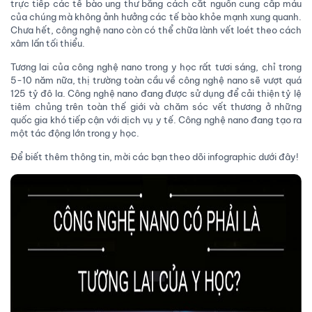
trực tiếp các tế bào ung thư bằng cách cắt nguồn cung cấp máu
của chúng mà không ảnh hưởng các tế bào khỏe mạnh xung quanh.
Chưa hết, công nghệ nano còn có thể chữa lành vết loét theo cách
xâm lấn tối thiểu.
Tương lai của công nghệ nano trong y học rất tươi sáng, chỉ trong
5-10 năm nữa, thị trường toàn cầu về công nghệ nano sẽ vượt quá
125 tỷ đô la. Công nghệ nano đang được sử dụng để cải thiện tỷ lệ
tiêm chủng trên toàn thế giới và chăm sóc vết thương ở những
quốc gia khó tiếp cận với dịch vụ y tế. Công nghệ nano đang tạo ra
một tác động lớn trong y học.
Để biết thêm thông tin, mời các bạn theo dõi infographic dưới đây!