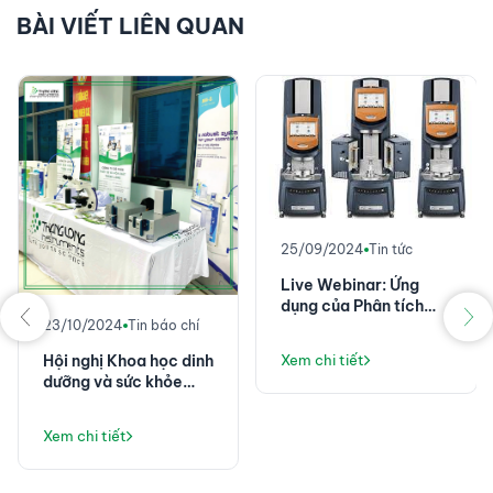
BÀI VIẾT LIÊN QUAN
25/09/2024
Tin tức
Live Webinar: Ứng
dụng của Phân tích
23/10/2024
Tin báo chí
nhiệt và lưu biến trong
Công nghiệp điện tử
Hội nghị Khoa học dinh
Xem chi tiết
dưỡng và sức khỏe
nghề nghiệp Toàn
quân năm 2024
Xem chi tiết