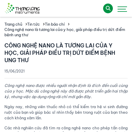
Trang chủ
Tin tức
Tin báo chí
Công nghệ nano là tương lai của y học, giải pháp điều trị dứt điểm
bệnh ung thư
CÔNG NGHỆ NANO LÀ TƯƠNG LAI CỦA Y
HỌC, GIẢI PHÁP ĐIỀU TRỊ DỨT ĐIỂM BỆNH
UNG THƯ
15/06/2021
Công nghệ nano được nhiều người nhận định là đích đến cuối cùng
của y học. Mặc dù công nghệ này đã được phát triển gần hai thập
kỷ, nhưng việc áp dụng rộng rãi chỉ mới gần đây.
Ngày nay, những viên thuốc nhỏ có thể kiểm tra hệ vi sinh đường
ruột của bạn và giúp bác sĩ nhìn thấy bên trong ruột của bạn theo
cách không xâm lấn.
Các nhà nghiên cứu đã tìm ra công nghệ nano cho phép tấn công