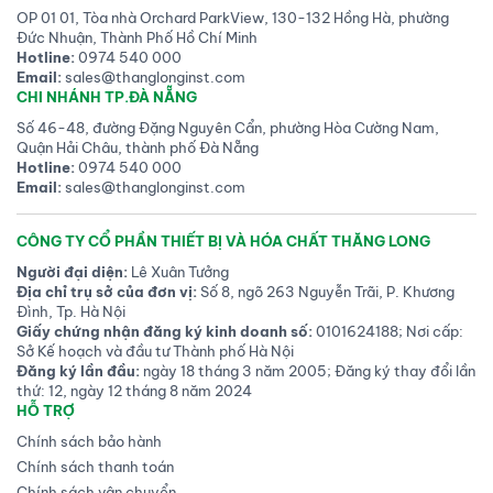
OP 01 01, Tòa nhà Orchard ParkView, 130-132 Hồng Hà, phường
Đức Nhuận, Thành Phố Hồ Chí Minh
Hotline:
0974 540 000
Email:
sales@thanglonginst.com
CHI NHÁNH TP.ĐÀ NẴNG
Số 46-48, đường Đặng Nguyên Cẩn, phường Hòa Cường Nam,
Quận Hải Châu, thành phố Đà Nẵng
Hotline:
0974 540 000
Email:
sales@thanglonginst.com
CÔNG TY CỔ PHẦN THIẾT BỊ VÀ HÓA CHẤT THĂNG LONG
Người đại diện:
Lê Xuân Tưởng
Địa chỉ trụ sở của đơn vị:
Số 8, ngõ 263 Nguyễn Trãi, P. Khương
Đình, Tp. Hà Nội
Giấy chứng nhận đăng ký kinh doanh số:
0101624188; Nơi cấp:
Sở Kế hoạch và đầu tư Thành phố Hà Nội
Đăng ký lần đầu:
ngày 18 tháng 3 năm 2005; Đăng ký thay đổi lần
thứ: 12, ngày 12 tháng 8 năm 2024
HỖ TRỢ
Chính sách bảo hành
Chính sách thanh toán
Chính sách vận chuyển