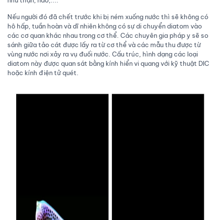
Nếu người đó đã chết trước khi bị ném xuống nước thì sẽ không có
hô hấp, tuần hoàn và dĩ nhiên không có sự di chuyển diatom vào
các cơ quan khác nhau trong cơ thể. Các chuyên gia pháp y sẽ so
sánh giữa tảo cát được lấy ra từ cơ thể và các mẫu thu được từ
vùng nước nơi xảy ra vụ đuối nước. Cấu trúc, hình dạng các loại
diatom này được quan sát bằng kính hiển vi quang với kỹ thuật DIC
hoặc kính điện tử quét.