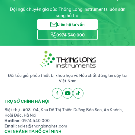
Đội ngũ chuyên gia của Thăng Long Instruments luôn sẵn
sàng hỗ trợ!
Liên hệ tư vấn
0974 540 000
Đối tác giải pháp thiết bị khoa học và Hóa chất đáng tin cậy tại
Việt Nam
TRỤ SỞ CHÍNH HÀ NỘI
Biệt thự JA03-04, Khu Đô Thị Thiên Đường Bảo Sơn, An Khánh,
Hoài Đức, Hà Nội
Hotline:
0974 540 000
Email:
sales@thanglonginst.com
CHI NHÁNH TP.HỒ CHÍ MINH