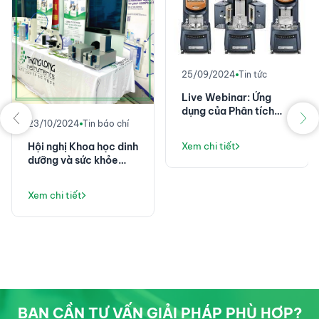
25/09/2024
Tin tức
Live Webinar: Ứng
dụng của Phân tích
23/10/2024
Tin báo chí
nhiệt và lưu biến trong
Công nghiệp điện tử
Hội nghị Khoa học dinh
Xem chi tiết
dưỡng và sức khỏe
nghề nghiệp Toàn
quân năm 2024
Xem chi tiết
BẠN CẦN TƯ VẤN GIẢI PHÁP PHÙ HỢP?