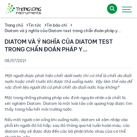
Trang chủ
Tin tức
Tin báo chí
Diatom và ý nghĩa của Diatom test trong chẩn đoán pháp y...
DIATOM VÀ Ý NGHĨA CỦA DIATOM TEST
TRONG CHẨN ĐOÁN PHÁP Y...
08/07/2021
Một người được phát hiện chết dưới nước thì có thể là chết do đuối
nước hoặc chết trước khi được thả xuống nước. Vậy làm thế nào để
xác định liệu người đó có phải chết do đuối nước hay không?
Một trong những phương pháp xác định nguyên nhân cái chết là
xét nghiệm Diatom. Diatom là một loài tảo cát quang hợp được tìm
thấy trong hầu hết môi trường nước.
Nếu một người còn sống khi xuống nước, diatom sẽ xâm nhập vào
phổi khi người đó hô hấp; sau đó thông qua hệ tuần hoàn máu, các
diatom này sẽ được đưa đến các bộ phận khác nhau của cơ thể
như thận, não,....