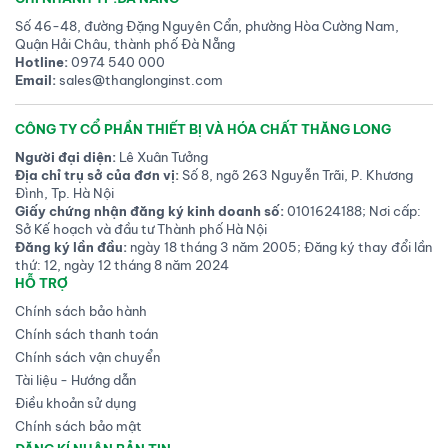
Số 46-48, đường Đặng Nguyên Cẩn, phường Hòa Cường Nam,
Quận Hải Châu, thành phố Đà Nẵng
Hotline:
0974 540 000
Email:
sales@thanglonginst.com
CÔNG TY CỔ PHẦN THIẾT BỊ VÀ HÓA CHẤT THĂNG LONG
Người đại diện:
Lê Xuân Tưởng
Địa chỉ trụ sở của đơn vị:
Số 8, ngõ 263 Nguyễn Trãi, P. Khương
Đình, Tp. Hà Nội
Giấy chứng nhận đăng ký kinh doanh số:
0101624188; Nơi cấp:
Sở Kế hoạch và đầu tư Thành phố Hà Nội
Đăng ký lần đầu:
ngày 18 tháng 3 năm 2005; Đăng ký thay đổi lần
thứ: 12, ngày 12 tháng 8 năm 2024
HỖ TRỢ
Chính sách bảo hành
Chính sách thanh toán
Chính sách vận chuyển
Tài liệu - Hướng dẫn
Điều khoản sử dụng
Chính sách bảo mật