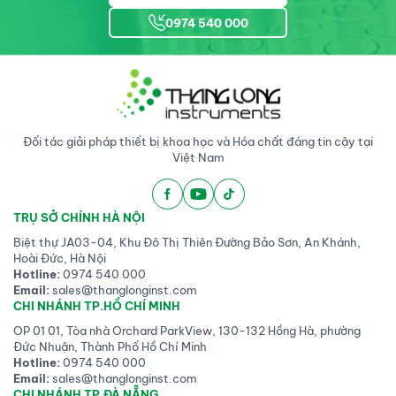
0974 540 000
Đối tác giải pháp thiết bị khoa học và Hóa chất đáng tin cậy tại
Việt Nam
TRỤ SỞ CHÍNH HÀ NỘI
Biệt thự JA03-04, Khu Đô Thị Thiên Đường Bảo Sơn, An Khánh,
Hoài Đức, Hà Nội
Hotline:
0974 540 000
Email:
sales@thanglonginst.com
CHI NHÁNH TP.HỒ CHÍ MINH
OP 01 01, Tòa nhà Orchard ParkView, 130-132 Hồng Hà, phường
Đức Nhuận, Thành Phố Hồ Chí Minh
Hotline:
0974 540 000
Email:
sales@thanglonginst.com
CHI NHÁNH TP.ĐÀ NẴNG