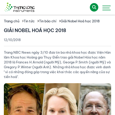
Trang chủ
Tin tức
Tin báo chí
Giải Nobel Hoá học 2018
GIẢI NOBEL HOÁ HỌC 2018
12/10/2018
Trang NBC News ngày 3/10 đưa tin ba nhà khoa học được Viện Hàn
lâm Khoa học Hoàng gia Thụy Điển trao giải Nobel Hóa học năm
2018 là Frances H.Arnold (người Mỹ), George P.Smith (người Mỹ) và
Gregory P.Winter (người Anh). Những nhà khoa học được vinh danh
“vì có những đóng góp trong việc khai thác các quyền năng của sự
tiến hoá".