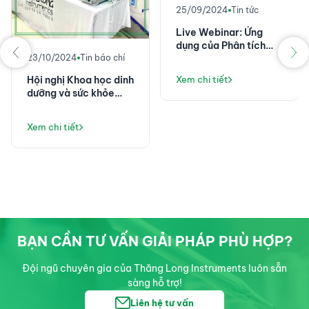
25/09/2024
Tin tức
Live Webinar: Ứng
dụng của Phân tích
23/10/2024
Tin báo chí
nhiệt và lưu biến trong
Công nghiệp điện tử
Hội nghị Khoa học dinh
Xem chi tiết
dưỡng và sức khỏe
nghề nghiệp Toàn
quân năm 2024
Xem chi tiết
BẠN CẦN TƯ VẤN GIẢI PHÁP PHÙ HỢP?
Đội ngũ chuyên gia của Thăng Long Instruments luôn sẵn
sàng hỗ trợ!
Liên hệ tư vấn