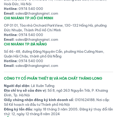
Hoài Đức, Hà Nội
Hotline:
0974 540 000
Email:
sales@thanglonginst.com
CHI NHÁNH TP.HỒ CHÍ MINH
OP 01 01, Tòa nhà Orchard ParkView, 130-132 Hồng Hà, phường
Đức Nhuận, Thành Phố Hồ Chí Minh
Hotline:
0974 540 000
Email:
sales@thanglonginst.com
CHI NHÁNH TP.ĐÀ NẴNG
Số 46-48, đường Đặng Nguyên Cẩn, phường Hòa Cường Nam,
Quận Hải Châu, thành phố Đà Nẵng
Hotline:
0974 540 000
Email:
sales@thanglonginst.com
CÔNG TY CỔ PHẦN THIẾT BỊ VÀ HÓA CHẤT THĂNG LONG
Người đại diện:
Lê Xuân Tưởng
Địa chỉ trụ sở của đơn vị:
Số 8, ngõ 263 Nguyễn Trãi, P. Khương
Đình, Tp. Hà Nội
Giấy chứng nhận đăng ký kinh doanh số:
0101624188; Nơi cấp:
Sở Kế hoạch và đầu tư Thành phố Hà Nội
Đăng ký lần đầu:
ngày 18 tháng 3 năm 2005; Đăng ký thay đổi lần
thứ: 12, ngày 12 tháng 8 năm 2024