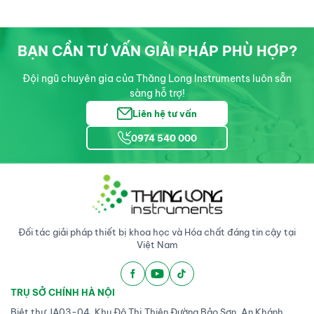
BẠN CẦN TƯ VẤN GIẢI PHÁP PHÙ HỢP?
Đội ngũ chuyên gia của Thăng Long Instruments luôn sẵn
sàng hỗ trợ!
Liên hệ tư vấn
0974 540 000
Đối tác giải pháp thiết bị khoa học và Hóa chất đáng tin cậy tại
Việt Nam
TRỤ SỞ CHÍNH HÀ NỘI
Biệt thự JA03-04, Khu Đô Thị Thiên Đường Bảo Sơn, An Khánh,