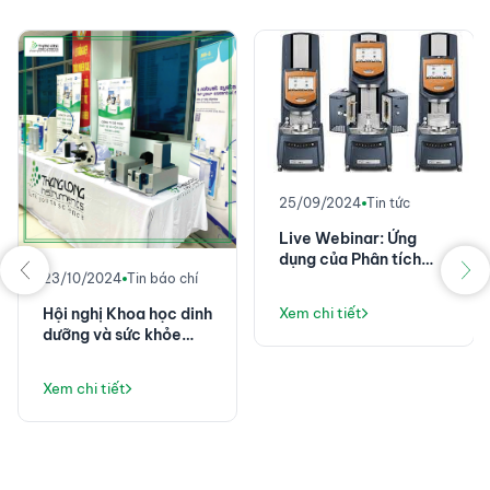
25/09/2024
Tin tức
Live Webinar: Ứng
dụng của Phân tích
23/10/2024
Tin báo chí
nhiệt và lưu biến trong
Công nghiệp điện tử
Hội nghị Khoa học dinh
Xem chi tiết
dưỡng và sức khỏe
nghề nghiệp Toàn
quân năm 2024
Xem chi tiết