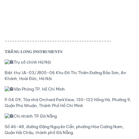
-------------------------------------------
𝐓𝐇Ă𝐍𝐆 𝐋𝐎𝐍𝐆 𝐈𝐍𝐒𝐓𝐑𝐔𝐌𝐄𝐍𝐓𝐒
Trụ sở chính Hà Nội
Biệt thự JA-03/JB05-06 Khu Đô Thị Thiên Đường Bảo Sơn, An
Khánh, Hoài Đức, Hà Nội
Văn Phòng TP. Hồ Chí Minh
P.04.09, Tòa nhà Orchard ParkView, 130-132 Hồng Hà, Phường 9,
Quận Phú Nhuận, Thành Phố Hồ Chí Minh
Chi nhánh TP.Đà Nẵng
Số 46-48, đường Đặng Nguyên Cẩn, phường Hòa Cường Nam,
Quận Hải Châu, thành phố Đà Nẵng.