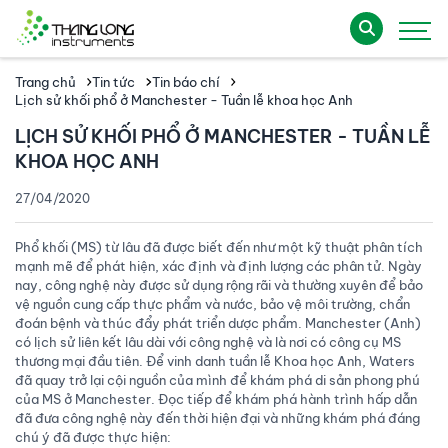
Trang chủ
Tin tức
Tin báo chí
Lịch sử khối phổ ở Manchester - Tuần lễ khoa học Anh
LỊCH SỬ KHỐI PHỔ Ở MANCHESTER - TUẦN LỄ
KHOA HỌC ANH
27/04/2020
Phổ khối (MS) từ lâu đã được biết đến như một kỹ thuật phân tích
mạnh mẽ để phát hiện, xác định và định lượng các phân tử. Ngày
nay, công nghệ này được sử dụng rộng rãi và thường xuyên để bảo
vệ nguồn cung cấp thực phẩm và nước, bảo vệ môi trường, chẩn
đoán bệnh và thúc đẩy phát triển dược phẩm. Manchester (Anh)
có lịch sử liên kết lâu dài với công nghệ và là nơi có công cụ MS
thương mại đầu tiên. Để vinh danh tuần lễ Khoa học Anh, Waters
đã quay trở lại cội nguồn của mình để khám phá di sản phong phú
của MS ở Manchester. Đọc tiếp để khám phá hành trình hấp dẫn
đã đưa công nghệ này đến thời hiện đại và những khám phá đáng
chú ý đã được thực hiện: