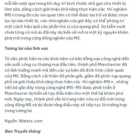
mỗi lần vượt qua trong khi duy trì kích thước nhỏ gọn cho thiết bị.
Hơn nữa, bằng cách giới thiệu khả năng thực hiện các thí nghiệm
IMS n trong đó các ion quan tâm có thể được lưu trữ và được chọn
lọc lại vào thiết bị, các nhà nghiên cứu giờ đây có thể 'phóng to'
một cách hiệu quả các phần thú vị của quang phổ. Sự kiểm soát
chưa từng có mà ưu đãi này dự kiến ​​sẽ mở ra một kỷ nguyên khám
phá mới trong cộng đồng nghiên cứu MS.
Tương lai của lĩnh vực
Từ việc phát hiện ra các khái niệm cơ bản đằng sau công nghệ đến
sản xuất công cụ thương mại đầu tiên, thành phố Manchester đã
có ảnh hưởng mạnh mẽ đến các sự kiện đã định hình cảnh quan
của MS. Bằng cách cải thiện độ phân giải, giảm độ phức tạp quang
phổ và giới thiệu khả năng thực hiện các thí nghiệm IMS n , những
tiến bộ gần đây trong công nghệ IMS-MS được phát triển ở
Manchester dự kiến ​​sẽ tạo điều kiện cho một thế hệ khám phá
mới. Ngày nay, thành phố vẫn là trung tâm của sự đổi mới trong
cộng đồng MS và dự đoán rằng điều này sẽ tiếp tục là trường hợp
trong tương lai.
Nguồn: Waters.com
Ban Truyền thông