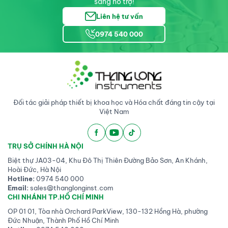
sàng hỗ trợ!
Liên hệ tư vấn
0974 540 000
Đối tác giải pháp thiết bị khoa học và Hóa chất đáng tin cậy tại
Việt Nam
TRỤ SỞ CHÍNH HÀ NỘI
Biệt thự JA03-04, Khu Đô Thị Thiên Đường Bảo Sơn, An Khánh,
Hoài Đức, Hà Nội
Hotline:
0974 540 000
Email:
sales@thanglonginst.com
CHI NHÁNH TP.HỒ CHÍ MINH
OP 01 01, Tòa nhà Orchard ParkView, 130-132 Hồng Hà, phường
Đức Nhuận, Thành Phố Hồ Chí Minh