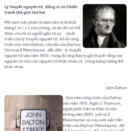
Lý thuyết nguyên tử, đồng vị và Chiến
tranh thế giới thứ hai
MS tách các phân tử dựa trên tỷ lệ khối
lượng ( m / z ) của chúng, và do đó có thể
được cho là có nguồn gốc từ sự phát
triển của lý thuyết nguyên tử. Đó là công
trình của John Dalton, cha đẻ của Đại học
Victoria ở Manchester, dẫn đến lý thuyết
nguyên tử vào năm 1805, trong đó ông đưa ra giả thuyết rằng các
nguyên tử của các nguyên tố khác nhau có trọng lượng tương đối
khác nhau.
John Dalton
Dựa trên công trình của Dalton,
vào năm 1910, Ngài JJ Thomson,
người phát hiện ra điện tử vào
những năm 1890, sinh ra ở
Manchester và cựu sinh viên tiền
thân của Đại học Manchester, đã
chế tạo nhạc cụ đầu tiên dùng để