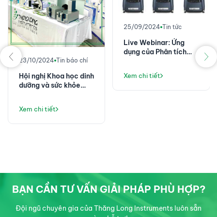
25/09/2024
Tin tức
Live Webinar: Ứng
dụng của Phân tích
23/10/2024
Tin báo chí
nhiệt và lưu biến trong
Công nghiệp điện tử
Hội nghị Khoa học dinh
Xem chi tiết
dưỡng và sức khỏe
nghề nghiệp Toàn
quân năm 2024
Xem chi tiết
BẠN CẦN TƯ VẤN GIẢI PHÁP PHÙ HỢP?
Đội ngũ chuyên gia của Thăng Long Instruments luôn sẵn