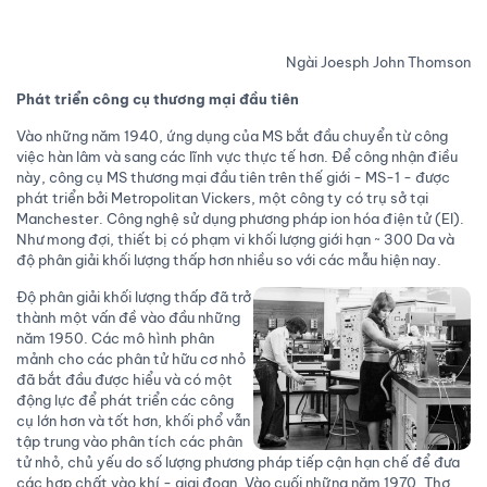
Ngài Joesph John Thomson
Phát triển công cụ thương mại đầu tiên
Vào những năm 1940, ứng dụng của MS bắt đầu chuyển từ công
việc hàn lâm và sang các lĩnh vực thực tế hơn. Để công nhận điều
này, công cụ MS thương mại đầu tiên trên thế giới - MS-1 - được
phát triển bởi Metropolitan Vickers, một công ty có trụ sở tại
Manchester. Công nghệ sử dụng phương pháp ion hóa điện tử (EI).
Như mong đợi, thiết bị có phạm vi khối lượng giới hạn ~ 300 Da và
độ phân giải khối lượng thấp hơn nhiều so với các mẫu hiện nay.
Độ phân giải khối lượng thấp đã trở
thành một vấn đề vào đầu những
năm 1950. Các mô hình phân
mảnh cho các phân tử hữu cơ nhỏ
đã bắt đầu được hiểu và có một
động lực để phát triển các công
cụ lớn hơn và tốt hơn, khối phổ vẫn
tập trung vào phân tích các phân
tử nhỏ, chủ yếu do số lượng phương pháp tiếp cận hạn chế để đưa
các hợp chất vào khí - giai đoạn. Vào cuối những năm 1970, Thợ