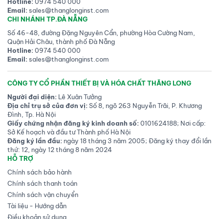
Hotline:
0974 540 000
Email:
sales@thanglonginst.com
CHI NHÁNH TP.ĐÀ NẴNG
Số 46-48, đường Đặng Nguyên Cẩn, phường Hòa Cường Nam,
Quận Hải Châu, thành phố Đà Nẵng
Hotline:
0974 540 000
Email:
sales@thanglonginst.com
CÔNG TY CỔ PHẦN THIẾT BỊ VÀ HÓA CHẤT THĂNG LONG
Người đại diện:
Lê Xuân Tưởng
Địa chỉ trụ sở của đơn vị:
Số 8, ngõ 263 Nguyễn Trãi, P. Khương
Đình, Tp. Hà Nội
Giấy chứng nhận đăng ký kinh doanh số:
0101624188; Nơi cấp:
Sở Kế hoạch và đầu tư Thành phố Hà Nội
Đăng ký lần đầu:
ngày 18 tháng 3 năm 2005; Đăng ký thay đổi lần
thứ: 12, ngày 12 tháng 8 năm 2024
HỖ TRỢ
Chính sách bảo hành
Chính sách thanh toán
Chính sách vận chuyển
Tài liệu - Hướng dẫn
Điều khoản sử dụng