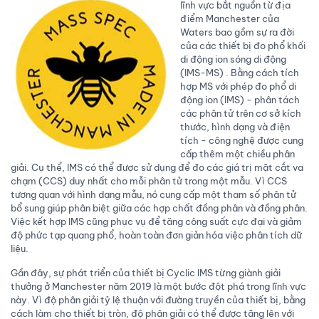
lĩnh vực bắt nguồn từ địa
điểm Manchester của
Waters bao gồm sự ra đời
của các thiết bị đo phổ khối
di động ion sóng di động
(IMS-MS) . Bằng cách tích
hợp MS với phép đo phổ di
động ion (IMS) - phân tách
các phân tử trên cơ sở kích
thước, hình dạng và điện
tích - công nghệ được cung
cấp thêm một chiều phân
giải. Cụ thể, IMS có thể được sử dụng để đo các giá trị mặt cắt va
chạm (CCS) duy nhất cho mỗi phân tử trong một mẫu. Vì CCS
tương quan với hình dạng mẫu, nó cung cấp một tham số phân tử
bổ sung giúp phân biệt giữa các hợp chất đồng phân và đồng phân.
Việc kết hợp IMS cũng phục vụ để tăng công suất cực đại và giảm
độ phức tạp quang phổ, hoàn toàn đơn giản hóa việc phân tích dữ
liệu.
Gần đây, sự phát triển của thiết bị Cyclic IMS từng giành giải
thưởng ở Manchester năm 2019 là một bước đột phá trong lĩnh vực
này. Vì độ phân giải tỷ lệ thuận với đường truyền của thiết bị, bằng
cách làm cho thiết bị tròn, độ phân giải có thể được tăng lên với