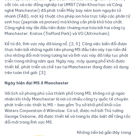
cắt tóc và các đồng nghiệp tại UMIST (Viện Khoa học và Công
nghệ Manchester) đã phát triển Máy bay ném bom nguyên tử
nhanh (FAB), một kỹ thuật cho phép ion hóa trực tiếp các phân tử
sinh học (peptide và protein) mà không cần phải khử hóa chất.
Công nghệ này lần đầu tiên được thương mại hóa bởi hai công ty
Manchester: Kratos (Trafford Park) và VG (Altrincham).
Kể từ đó, lĩnh vực này đã bùng nổ. [2, 5] Công việc biến đổi được
thực hiện bởi những người tiên phong MS đầu tiên này tạo tiền đề
cho những đổi mới trong tương lai và lĩnh vực này đã tiếp tục phát
triển trong những năm qua. Ngày nay, máy quang phổ khối được
thiết kế, phát triển và chế tạo tại Manchester đang được sử dụng
trên toàn thế giới. [3]
Ngày hiện đại MS ở Manchester
Với lịch sử phong phú của thành phố trong MS, không có gì ngạc
nhiên khi thấy Manchester là nơi có nhiều công ty quốc tế chuyên
phát triển các thiết bị MS - bao gồm Trụ sở khối phổ khối của
Waters Corporation ở Wilmslow. Cơ sở, được mở bởi Thủ tướng
George Osborne, đã được thiết kế và trang bị đặc biệt để tăng tốc
đổi mới trong lĩnh vực MS.
Những tiến bộ gần đây trong