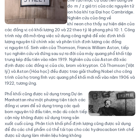
đo m / z giá trị của các nguyên tử
ion hóa khí tại Đại học Cambridge.
Nghiên cứu của ông về
khí neon cho thấy sự hiện diện của
các đồng vị có khối lượng 20 và 22 theo tỷ lệ phong phú 10: 1. Công
trình này đã mở rộng việc sử dụng công nghệ để xác định khối
lượng nguyên tử chính xác và phân tích định lượng các đồng
vị nguyên tố. Sinh viên của Thomson, Francis William Aston, tiếp
tục nghiên cứu và đứng sau sự ra đời của máy quang phổ khối tập
trung kép đầu tiên vào năm 1919. Nghiên cứu của Aston đã xác
định được các đồng vị của clo, brom và krypton. Cả Thomson (Vật
lý) và Aston (Hóa học) đều được trao giải thưởng Nobel cho công
trình của họ trong lĩnh vực quang phổ khối mới nổi vào năm 1906 và
1922, tương ứng.
Phổ khối cũng được sử dụng trong Dự án
Manhattan như một phương tiện tách các
đồng vị urani để sử dụng trong các quả
bom nguyên tử đầu tiên, mặc dù cách tiếp
cận này không được sử dụng trong sản
xuất cuối cùng. Phân tích khối phổ định lượng cũng được sử dụng
để đo các chế phẩm có thể tái tạo cho các hydrocacbon tinh chế
được sử dụng làm nhiên liệu hàng không