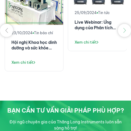
25/09/2024
Tin tức
Live Webinar: Ứng
dụng của Phân tích
23/10/2024
Tin báo chí
nhiệt và lưu biến trong
Công nghiệp điện tử
Hội nghị Khoa học dinh
Xem chi tiết
dưỡng và sức khỏe
nghề nghiệp Toàn
quân năm 2024
Xem chi tiết
BẠN CẦN TƯ VẤN GIẢI PHÁP PHÙ HỢP?
Đội ngũ chuyên gia của Thăng Long Instruments luôn sẵn
sàng hỗ trợ!