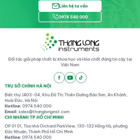
Liên hệ tư vấn
0974 540 000
Đối tác giải pháp thiết bị khoa học và Hóa chất đáng tin cậy tại
Việt Nam
TRỤ SỞ CHÍNH HÀ NỘI
Biệt thự JA03-04, Khu Đô Thị Thiên Đường Bảo Sơn, An Khánh,
Hoài Đức, Hà Nội
Hotline:
0974 540 000
Email:
sales@thanglonginst.com
CHI NHÁNH TP.HỒ CHÍ MINH
OP 01 01, Tòa nhà Orchard ParkView, 130-132 Hồng Hà, phường
Đức Nhuận, Thành Phố Hồ Chí Minh
Hotline:
0974 540 000