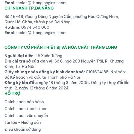
Email:
sales@thanglonginst.com
CHI NHÁNH TP.ĐÀ NẴNG
Số 46-48, đường Đặng Nguyên Cẩn, phường Hòa Cường Nam,
Quận Hải Châu, thành phố Đà Nẵng
Hotline:
0974 540 000
Email:
sales@thanglonginst.com
CÔNG TY CỔ PHẦN THIẾT BỊ VÀ HÓA CHẤT THĂNG LONG
Người đại diện:
Lê Xuân Tưởng
Địa chỉ trụ sở của đơn vị:
Số 8, ngõ 263 Nguyễn Trãi, P. Khương
Đình, Tp. Hà Nội
Giấy chứng nhận đăng ký kinh doanh số:
0101624188; Nơi cấp:
Sở Kế hoạch và đầu tư Thành phố Hà Nội
Đăng ký lần đầu:
ngày 18 tháng 3 năm 2005; Đăng ký thay đổi lần
thứ: 12, ngày 12 tháng 8 năm 2024
HỖ TRỢ
Chính sách bảo hành
Chính sách thanh toán
Chính sách vận chuyển
Tài liệu - Hướng dẫn
Điều khoản sử dụng