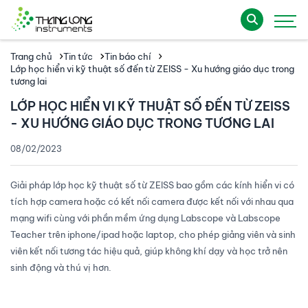
Trang chủ
Tin tức
Tin báo chí
Lớp học hiển vi kỹ thuật số đến từ ZEISS - Xu hướng giáo dục trong
tương lai
LỚP HỌC HIỂN VI KỸ THUẬT SỐ ĐẾN TỪ ZEISS
- XU HƯỚNG GIÁO DỤC TRONG TƯƠNG LAI
08/02/2023
Giải pháp lớp học kỹ thuật số từ ZEISS bao gồm các kính hiển vi có
tích hợp camera hoặc có kết nối camera được kết nối với nhau qua
mạng wifi cùng với phần mềm ứng dụng Labscope và Labscope
Teacher trên iphone/ipad hoặc laptop, cho phép giảng viên và sinh
viên kết nối tương tác hiệu quả, giúp không khí dạy và học trở nên
sinh động và thú vị hơn.