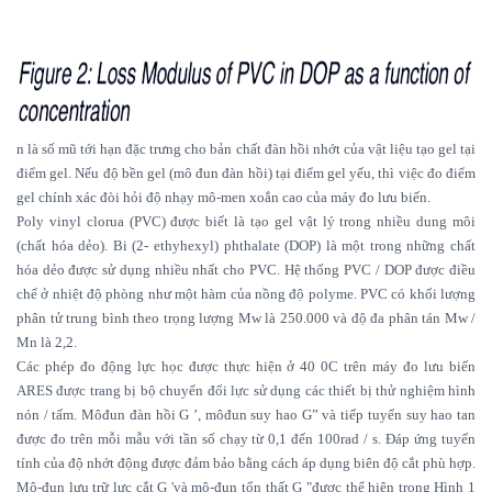
n là số mũ tới hạn đặc trưng cho bản chất đàn hồi nhớt của vật liệu tạo gel tại
điểm gel. Nếu độ bền gel (mô đun đàn hồi) tại điểm gel yếu, thì việc đo điểm
gel chính xác đòi hỏi độ nhạy mô-men xoắn cao của máy đo lưu biến.
Poly vinyl clorua (PVC) được biết là tạo gel vật lý trong nhiều dung môi
(chất hóa dẻo). Bi (2- ethyhexyl) phthalate (DOP) là một trong những chất
hóa dẻo được sử dụng nhiều nhất cho PVC. Hệ thống PVC / DOP được điều
chế ở nhiệt độ phòng như một hàm của nồng độ polyme. PVC có khối lượng
phân tử trung bình theo trọng lượng Mw là 250.000 và độ đa phân tán Mw /
Mn là 2,2.
Các phép đo động lực học được thực hiện ở 40 0C trên máy đo lưu biến
ARES được trang bị bộ chuyển đổi lực sử dụng các thiết bị thử nghiệm hình
nón / tấm. Môđun đàn hồi G ’, môđun suy hao G” và tiếp tuyến suy hao tan
được đo trên mỗi mẫu với tần số chạy từ 0,1 đến 100rad / s. Đáp ứng tuyến
tính của độ nhớt động được đảm bảo bằng cách áp dụng biên độ cắt phù hợp.
Mô-đun lưu trữ lực cắt G 'và mô-đun tổn thất G "được thể hiện trong Hình 1