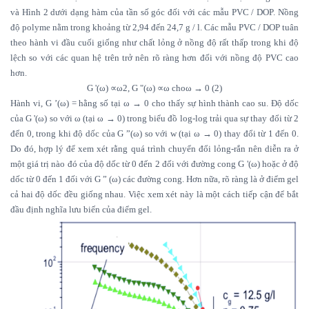
và Hình 2 dưới dạng hàm của tần số góc đối với các mẫu PVC / DOP. Nồng
độ polyme nằm trong khoảng từ 2,94 đến 24,7 g / l. Các mẫu PVC / DOP tuân
theo hành vi đầu cuối giống như chất lỏng ở nồng độ rất thấp trong khi độ
lệch so với các quan hệ trên trở nên rõ ràng hơn đối với nồng độ PVC cao
hơn.
G '(ω)
∝
ω2, G "(ω)
∝
ω choω → 0 (2)
Hành vi, G ’(ω) = hằng số tại ω → 0 cho thấy sự hình thành cao su. Độ dốc
của G '(ω) so với ω (tại ω → 0) trong biểu đồ log-log trải qua sự thay đổi từ 2
đến 0, trong khi độ dốc của G ”(ω) so với w (tại ω → 0) thay đổi từ 1 đến 0.
Do đó, hợp lý để xem xét rằng quá trình chuyển đổi lỏng-rắn nên diễn ra ở
một giá trị nào đó của độ dốc từ 0 đến 2 đối với đường cong G '(ω) hoặc ở độ
dốc từ 0 đến 1 đối với G ” (ω) các đường cong. Hơn nữa, rõ ràng là ở điểm gel
cả hai độ dốc đều giống nhau. Việc xem xét này là một cách tiếp cận để bắt
đầu định nghĩa lưu biến của điểm gel.