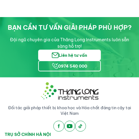
BẠN CẦN TƯ VẤN GIẢI PHÁP PHÙ HỢP?
Đội ngũ chuyên gia của Thăng Long Instruments luôn sẵn
sàng hỗ trợ!
Liên hệ tư vấn
0974 540 000
Đối tác giải pháp thiết bị khoa học và Hóa chất đáng tin cậy tại
Việt Nam
TRỤ SỞ CHÍNH HÀ NỘI