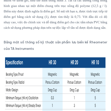
muốn về điểm gel, như thể hiện trong Hình 3. Tất cả các đường cong trong
hình giao nhau tại một điểm chung trên trục nồng độ polyme (12,5 g / l).
Điểm này được định nghĩa là điểm gel. Số mũ tới hạn n, được tính trực tiếp từ
điểm gel bằng cách sử dụng (1), được tìm thấy là 0,75. Với đầu dò có độ
nhạy cao, việc đo chính xác và dễ dàng điểm gel cho các tấm nhựa PVC bằng
cách sử dụng phương pháp dựa trên sự độc lập về tần số được định dạng sẵn.
Bảng một số thông số kỹ thuật sản phẩm lưu biến kế Rheometer
của TA Instruments