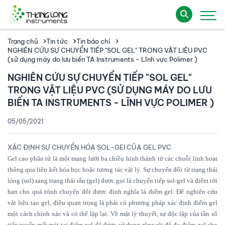
Trang chủ
Tin tức
Tin báo chí
NGHIÊN CỨU SỰ CHUYỂN TIẾP "SOL GEL" TRONG VẬT LIỆU PVC
(sử dụng máy do lưu biến TA Instruments - Lĩnh vực Polimer )
NGHIÊN CỨU SỰ CHUYỂN TIẾP "SOL GEL"
TRONG VẬT LIỆU PVC (SỬ DỤNG MÁY DO LƯU
BIẾN TA INSTRUMENTS - LĨNH VỰC POLIMER )
05/05/2021
XÁC ĐỊNH SỰ CHUYỂN HÓA SOL-GEI CỦA GEL PVC
Gel cao phân tử là một mạng lưới ba chiều hình thành từ các chuỗi linh hoạt
thông qua liên kết hóa học hoặc tương tác vật lý. Sự chuyển đổi từ trạng thái
lỏng (sol) sang trạng thái rắn (gel) được gọi là chuyển tiếp sol-gel và điểm tới
hạn cho quá trình chuyển đổi được định nghĩa là điểm gel. Để nghiên cứu
vật liệu tạo gel, điều quan trọng là phải có phương pháp xác định điểm gel
một cách chính xác và có thể lặp lại. Về mặt lý thuyết, sự độc lập của tần số
tiếp tuyến mất mát tại điểm gel đã được sử dụng rộng rãi để đo điểm gel cho