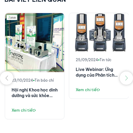
25/09/2024
Tin tức
Live Webinar: Ứng
dụng của Phân tích
23/10/2024
Tin báo chí
nhiệt và lưu biến trong
Công nghiệp điện tử
Hội nghị Khoa học dinh
Xem chi tiết
dưỡng và sức khỏe
nghề nghiệp Toàn
quân năm 2024
Xem chi tiết