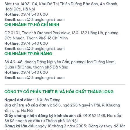
Biệt thự JA03-04, Khu Đô Thị Thiên Đường Bảo Sơn, An Khánh,
Hoài Đức, Hà Nội
Hotline:
0974 540 000
Email:
sales@thanglonginst.com
CHI NHÁNH TP.HỒ CHÍ MINH
OP 01 01, Tòa nhà Orchard ParkView, 130-132 Hồng Hà, phường
Đức Nhuận, Thành Phố Hồ Chí Minh
Hotline:
0974 540 000
Email:
sales@thanglonginst.com
CHI NHÁNH TP.ĐÀ NẴNG
Số 46-48, đường Đặng Nguyên Cẩn, phường Hòa Cường Nam,
Quận Hải Châu, thành phố Đà Nẵng
Hotline:
0974 540 000
Email:
sales@thanglonginst.com
CÔNG TY CỔ PHẦN THIẾT BỊ VÀ HÓA CHẤT THĂNG LONG
Người đại diện:
Lê Xuân Tưởng
Địa chỉ trụ sở của đơn vị:
Số 8, ngõ 263 Nguyễn Trãi, P. Khương
Đình, Tp. Hà Nội
Giấy chứng nhận đăng ký kinh doanh số:
0101624188; Nơi cấp:
Sở Kế hoạch và đầu tư Thành phố Hà Nội
Đăng ký lần đầu:
ngày 18 tháng 3 năm 2005; Đăng ký thay đổi lần