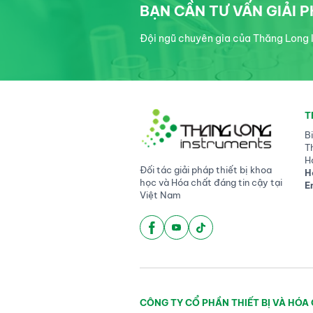
BẠN CẦN TƯ VẤN GIẢI 
Đội ngũ chuyên gia của Thăng Long I
T
B
T
H
Đối tác giải pháp thiết bị khoa
H
học và Hóa chất đáng tin cậy tại
E
Việt Nam
CÔNG TY CỔ PHẦN THIẾT BỊ VÀ HÓA