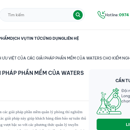
Hotline:
0974
PHẨM
DỊCH VỤ
TIN TỨC
ỨNG DỤNG
LIÊN HỆ
H ƯU VIỆT CỦA CÁC GIẢI PHÁP PHẦN MỀM CỦA WATERS CHO KIỂM NG
ẢI PHÁP PHẦN MỀM CỦA WATERS
CẦN T
Đội 
Long
chọn
iển các giải pháp phần mềm quản lý phòng thí nghiệm
ác giải pháp này giúp khách hàng đảm bảo sự tuân thủ
L
g vượt bậc so với các phương thức quản lý truyền