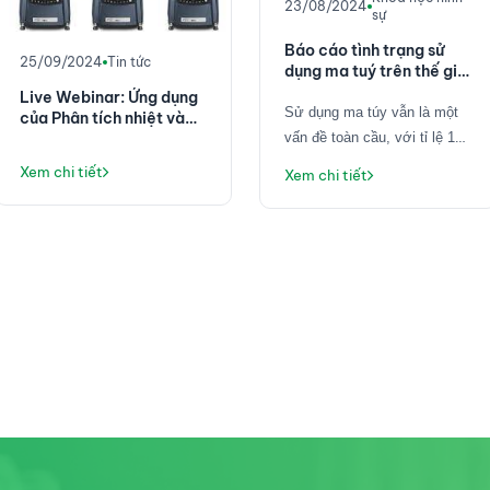
23/08/2024
sự
Báo cáo tình trạng sử
25/09/2024
Tin tức
dụng ma tuý trên thế giới
- UNODC World Drug
Live Webinar: Ứng dụng
Report 2023
S
ử dụng ma túy vẫn là một
của Phân tích nhiệt và
lưu biến trong Công
vấn đề toàn cầu, với tỉ
lệ
1
nghiệp điện tử
trong 17 người trong
độ tuổi
Xem chi tiết
Xem chi tiết
từ
15-64 sử dụng ma túy
trong năm 2021
(~
296 triệu
người dùng
)
, tăng 23% so
với năm 2011. Cần sa là loại
ma túy được sử dụng nhiều
nhất với 219 triệu người
dùng toàn cầu, với sự thay
đổi giới tính đáng kể ở một
số khu vực. Amphetamines,
cocaine và ecstasy cũng
được sử dụng rộng rãi, với
tỷ lệ người dùng nữ đáng kể,
đặc biệt với các chất kích