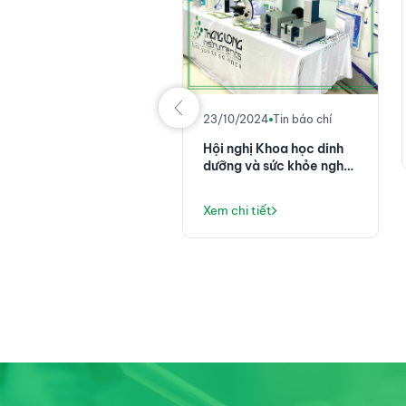
/11/2024
Tin tức
binar [SCIEX]: Đặc
ưng của thuốc liên hợp
áng thể - dược phẩm
ng công nghệ thế hệ
m chi tiết
23/10/2024
Tin báo chí
i
Hội nghị Khoa học dinh
dưỡng và sức khỏe nghề
nghiệp Toàn quân năm
2024
Xem chi tiết