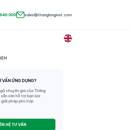
 540 000
sales@thanglonginst.com
HIỆM
Ư VẤN ỨNG DỤNG?
ngũ chuyên gia của Thăng
 sẵn sàn hỗ trợ bạn lựa
 giải pháp phù hợp
IÊN HỆ TƯ VẤN