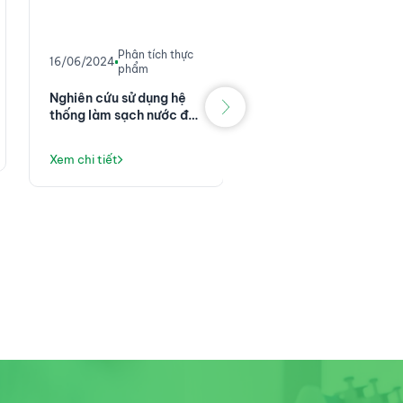
Tin khoa họ
16/06/2024
công nghệ
Phân tích thực
16/06/2024
phẩm
SCIEX- Hội thảo trực
tuyến về các giải phá
Nghiên cứu sử dụng hệ
quy trình LC-MS/MS
thống làm sạch nước để
trong sàng lọc độc ch
chuẩn bị và thực hiện
Xem chi tiết
học
kiểm tra cho môi trường
Xem chi tiết
nuôi cấy vi khuẩn theo
EN ISO 11133