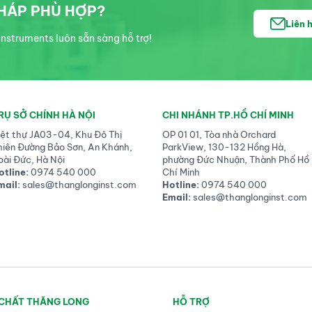
PHÁP PHÙ HỢP?
thích loại amphetamine và
Liên 
dược phẩm không kê đơn.
nstruments luôn sẵn sàng hỗ trợ!
Opioids, đặc biệt là heroin,
tiếp tục gây hại nghiêm trọng
liên quan đến ma túy, dẫn
đến các trường hợp tử vong
do quá liều.
RỤ SỞ CHÍNH HÀ NỘI
CHI NHÁNH TP.HỒ CHÍ MINH
iệt thự JA03-04, Khu Đô Thị
OP 01 01, Tòa nhà Orchard
hiên Đường Bảo Sơn, An Khánh,
ParkView, 130-132 Hồng Hà,
oài Đức, Hà Nội
phường Đức Nhuận, Thành Phố Hồ
otline:
0974 540 000
Chí Minh
mail:
sales@thanglonginst.com
Hotline:
0974 540 000
Email:
sales@thanglonginst.com
 CHẤT THĂNG LONG
HỖ TRỢ