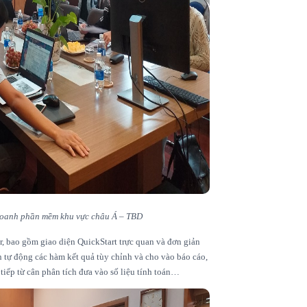
doanh phần mềm khu vực châu Á – TBD
 bao gồm giao diện QuickStart trực quan và đơn giản
n tự động các hàm kết quả tùy chỉnh và cho vào báo cáo,
tiếp từ cân phân tích đưa vào số liệu tính toán…