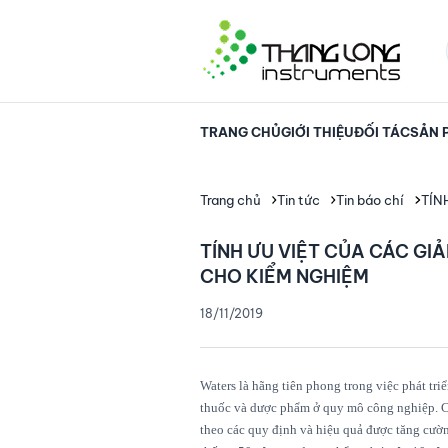
TRANG CHỦ
GIỚI THIỆU
ĐỐI TÁC
SẢN 
Trang chủ
Tin tức
Tin báo chí
TÍN
TÍNH ƯU VIỆT CỦA CÁC GI
CHO KIỂM NGHIỆM
18/11/2019
Waters là hãng tiên phong trong việc phát tr
thuốc và dược phẩm ở quy mô công nghiệp. C
theo các quy định và hiệu quả được tăng cườn