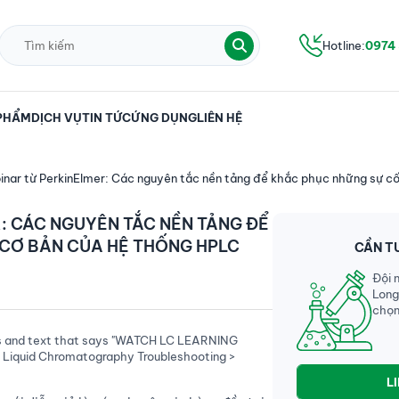
Hotline:
0974
PHẨM
DỊCH VỤ
TIN TỨC
ỨNG DỤNG
LIÊN HỆ
nar từ PerkinElmer: Các nguyên tắc nền tảng để khắc phục những sự c
: CÁC NGUYÊN TẮC NỀN TẢNG ĐỂ
CƠ BẢN CỦA HỆ THỐNG HPLC
CẦN T
Đội 
Long
chọn
L