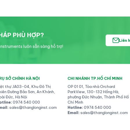
số khu vực. Amphetamines,
cocaine và ecstasy cũng
được sử dụng rộng rãi, với
tỷ lệ người dùng nữ đáng kể,
đặc biệt với các chất kích
PHÁP PHÙ HỢP?
thích loại amphetamine và
Liên 
dược phẩm không kê đơn.
nstruments luôn sẵn sàng hỗ trợ!
Opioids, đặc biệt là heroin,
tiếp tục gây hại nghiêm trọng
liên quan đến ma túy, dẫn
đến các trường hợp tử vong
do quá liều.
RỤ SỞ CHÍNH HÀ NỘI
CHI NHÁNH TP.HỒ CHÍ MINH
iệt thự JA03-04, Khu Đô Thị
OP 01 01, Tòa nhà Orchard
hiên Đường Bảo Sơn, An Khánh,
ParkView, 130-132 Hồng Hà,
oài Đức, Hà Nội
phường Đức Nhuận, Thành Phố Hồ
otline:
0974 540 000
Chí Minh
mail:
sales@thanglonginst.com
Hotline:
0974 540 000
Email:
sales@thanglonginst.com