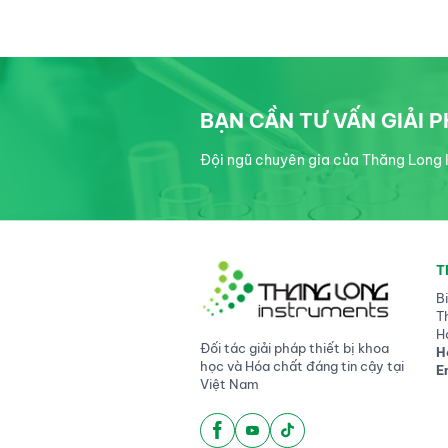
BẠN CẦN TƯ VẤN GIẢI 
Đội ngũ chuyên gia của Thăng Long I
T
B
T
H
Đối tác giải pháp thiết bị khoa
H
học và Hóa chất đáng tin cậy tại
E
Việt Nam