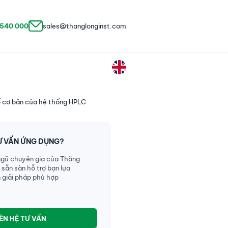
 540 000
sales@thanglonginst.com
ố cơ bản của hệ thống HPLC
Ư VẤN ỨNG DỤNG?
ngũ chuyên gia của Thăng
 sẵn sàn hỗ trợ bạn lựa
 giải pháp phù hợp
IÊN HỆ TƯ VẤN