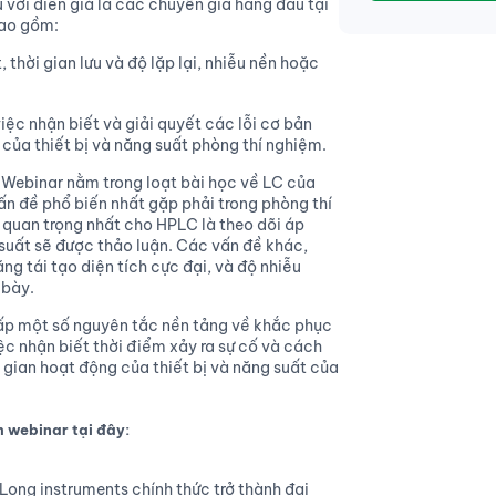
 với diễn giả là các chuyên gia hàng đầu tại
bao gồm:
, thời gian lưu và độ lặp lại, nhiễu nền hoặc
iệc nhận biết và giải quyết các lỗi cơ bản
 của thiết bị và năng suất phòng thí nghiệm.
 Webinar nằm trong loạt bài học về LC của
n đề phổ biến nhất gặp phải trong phòng thí
quan trọng nhất cho HPLC là theo dõi áp
 suất sẽ được thảo luận. Các vấn đề khác,
ng tái tạo diện tích cực đại, và độ nhiễu
 bày.
ấp một số nguyên tắc nền tảng về khắc phục
iệc nhận biết thời điểm xảy ra sự cố và cách
 gian hoạt động của thiết bị và năng suất của
 webinar tại đây:
Long instruments chính thức trở thành đại