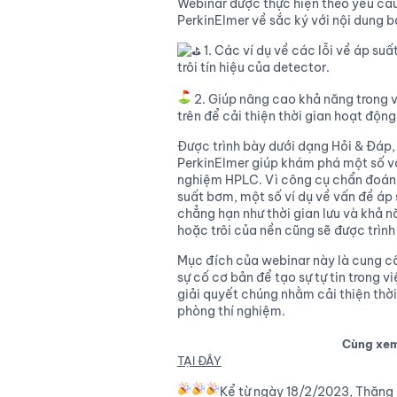
Webinar được thực hiện theo yêu cầu
PerkinElmer về sắc ký với nội dung 
1. Các ví dụ về các lỗi về áp suất
trôi tín hiệu của detector.
2. Giúp nâng cao khả năng trong v
trên để cải thiện thời gian hoạt động
Được trình bày dưới dạng Hỏi & Đáp,
PerkinElmer giúp khám phá một số vấ
nghiệm HPLC. Vì công cụ chẩn đoán 
suất bơm, một số ví dụ về vấn đề áp
chẳng hạn như thời gian lưu và khả nă
hoặc trôi của nền cũng sẽ được trình
Mục đích của webinar này là cung c
sự cố cơ bản để tạo sự tự tin trong v
giải quyết chúng nhằm cải thiện thời
phòng thí nghiệm.
Cùng xem
TẠI ĐÂY
Kể từ ngày 18/2/2023, Thăng 