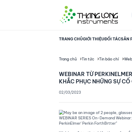
TRANG CHỦ
GIỚI THIỆU
ĐỐI TÁC
SẢN 
Trang chủ
Tin tức
Tin báo chí
Webi
WEBINAR TỪ PERKINELMER
KHẮC PHỤC NHỮNG SỰ CỐ 
02/03/2023