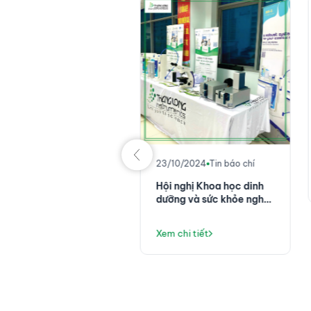
/11/2024
Tin tức
binar [SCIEX]: Đặc
ưng của thuốc liên hợp
áng thể - dược phẩm
ng công nghệ thế hệ
m chi tiết
23/10/2024
Tin báo chí
i
Hội nghị Khoa học dinh
dưỡng và sức khỏe nghề
nghiệp Toàn quân năm
2024
Xem chi tiết