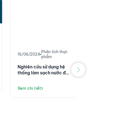
Tin khoa họ
16/06/2024
công nghệ
Phân tích thực
16/06/2024
phẩm
SCIEX- Hội thảo trực
tuyến về các giải phá
Nghiên cứu sử dụng hệ
quy trình LC-MS/MS
thống làm sạch nước để
trong sàng lọc độc ch
chuẩn bị và thực hiện
Xem chi tiết
học
kiểm tra cho môi trường
Xem chi tiết
nuôi cấy vi khuẩn theo
EN ISO 11133