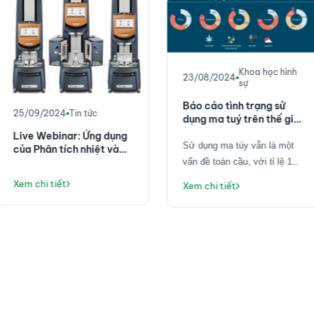
Khoa học hình
23/08/2024
sự
Báo cáo tình trạng sử
25/09/2024
Tin tức
dụng ma tuý trên thế giới
- UNODC World Drug
Live Webinar: Ứng dụng
Report 2023
S
ử dụng ma túy vẫn là một
của Phân tích nhiệt và
lưu biến trong Công
vấn đề toàn cầu, với tỉ
lệ
1
nghiệp điện tử
trong 17 người trong
độ tuổi
Xem chi tiết
Xem chi tiết
từ
15-64 sử dụng ma túy
trong năm 2021
(~
296 triệu
người dùng
)
, tăng 23% so
với năm 2011. Cần sa là loại
ma túy được sử dụng nhiều
nhất với 219 triệu người
dùng toàn cầu, với sự thay
đổi giới tính đáng kể ở một