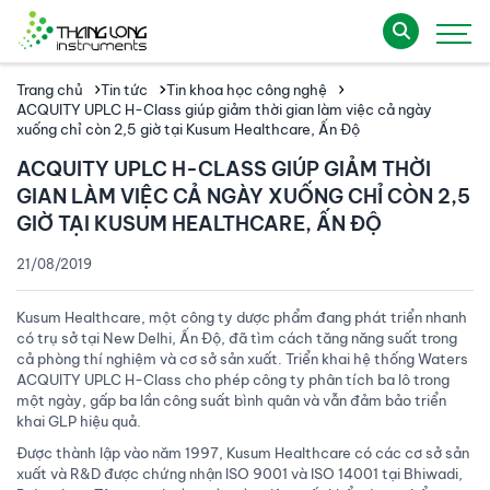
Trang chủ
Tin tức
Tin khoa học công nghệ
ACQUITY UPLC H-Class giúp giảm thời gian làm việc cả ngày
xuống chỉ còn 2,5 giờ tại Kusum Healthcare, Ấn Độ
ACQUITY UPLC H-CLASS GIÚP GIẢM THỜI
GIAN LÀM VIỆC CẢ NGÀY XUỐNG CHỈ CÒN 2,5
GIỜ TẠI KUSUM HEALTHCARE, ẤN ĐỘ
21/08/2019
Kusum Healthcare, một công ty dược phẩm đang phát triển nhanh
có trụ sở tại New Delhi, Ấn Độ, đã tìm cách tăng năng suất trong
cả phòng thí nghiệm và cơ sở sản xuất. Triển khai hệ thống Waters
ACQUITY UPLC H-Class cho phép công ty phân tích ba lô trong
một ngày, gấp ba lần công suất bình quân và vẫn đảm bảo triển
khai GLP hiệu quả.
Được thành lập vào năm 1997, Kusum Healthcare có các cơ sở sản
xuất và R&D được chứng nhận ISO 9001 và ISO 14001 tại Bhiwadi,