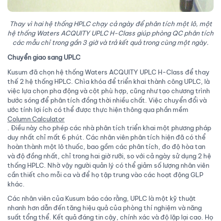
Thay vì hai hệ thống HPLC chạy cả ngày để phân tích một lô, một
hệ thống Waters ACQUITY UPLC H-Class giúp phòng QC phân tích
các mẫu chỉ trong gần 3 giờ và trả kết quả trong cùng một ngày.
Chuyển giao sang UPLC
Kusum đã chọn hệ thống Waters ACQUITY UPLC H-Class để thay
thế 2 hệ thống HPLC. Chìa khóa để triển khai thành công UPLC, là
việc lựa chọn pha động và cột phù hợp, cũng như tạo chương trình
bước sóng để phân tích đồng thời nhiều chất. Việc chuyển đổi và
ước tính lợi ích có thể được thực hiện thông qua phần mềm
Column Calculator
. Điều này cho phép các nhà phân tích triển khai một phương pháp
duy nhất chỉ mất 6 phút. Các nhân viên phân tích hiện đã có thể
hoàn thành một lô thuốc, bao gồm các phân tích, đo độ hòa tan
và độ đồng nhất, chỉ trong hai giờ rưỡi, so với cả ngày sử dụng 2 hệ
thống HPLC. Nhờ vậy người quản lý có thể giảm số lượng nhân viên
cần thiết cho mỗi ca và để họ tập trung vào các hoạt động GLP
khác.
Các nhân viên của Kusum báo cáo rằng, UPLC là một kỹ thuật
nhanh hơn dẫn đến tăng hiệu quả của phòng thí nghiệm và năng
suất tổng thể. Kết quả đáng tin cậy, chính xác và độ lặp lại cao. Họ