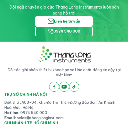
Đội ngũ chuyên gia của Thăng Long Instruments luôn sẵn
sàng hỗ trợ!
Liên hệ tư vấn
0974 540 000
Đối tác giải pháp thiết bị khoa học và Hóa chất đáng tin cậy tại
Việt Nam
TRỤ SỞ CHÍNH HÀ NỘI
Biệt thự JA03-04, Khu Đô Thị Thiên Đường Bảo Sơn, An Khánh,
Hoài Đức, Hà Nội
Hotline:
0974 540 000
Email:
sales@thanglonginst.com
CHI NHÁNH TP.HỒ CHÍ MINH