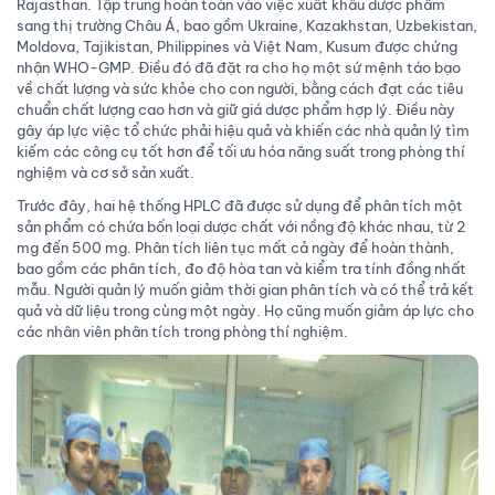
Rajasthan. Tập trung hoàn toàn vào việc xuất khẩu dược phẩm
sang thị trường Châu Á, bao gồm Ukraine, Kazakhstan, Uzbekistan,
Moldova, Tajikistan, Philippines và Việt Nam, Kusum được chứng
nhận WHO-GMP. Điều đó đã đặt ra cho họ một sứ mệnh táo bạo
về chất lượng và sức khỏe cho con người, bằng cách đạt các tiêu
chuẩn chất lượng cao hơn và giữ giá dược phẩm hợp lý. Điều này
gây áp lực việc tổ chức phải hiệu quả và khiến các nhà quản lý tìm
kiếm các công cụ tốt hơn để tối ưu hóa năng suất trong phòng thí
nghiệm và cơ sở sản xuất.
Trước đây, hai hệ thống HPLC đã được sử dụng để phân tích một
sản phẩm có chứa bốn loại dược chất với nồng độ khác nhau, từ 2
mg đến 500 mg. Phân tích liên tục mất cả ngày để hoàn thành,
bao gồm các phân tích, đo độ hòa tan và kiểm tra tính đồng nhất
mẫu. Người quản lý muốn giảm thời gian phân tích và có thể trả kết
quả và dữ liệu trong cùng một ngày. Họ cũng muốn giảm áp lực cho
các nhân viên phân tích trong phòng thí nghiệm.