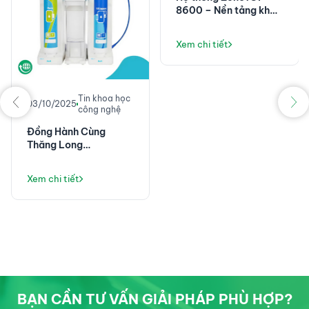
8600 – Nền tảng khối
phổ chính xác cao với
độ nhạy đột phá
Xem chi tiết
Tin khoa học
03/10/2025
công nghệ
Đồng Hành Cùng
Thăng Long
Instruments: Không
Chỉ Là Máy Lọc Nước,
Xem chi tiết
Mà Là Giải Pháp Vận
Hành Phòng Thí
Nghiệm Ổn Định
BẠN CẦN TƯ VẤN GIẢI PHÁP PHÙ HỢP?