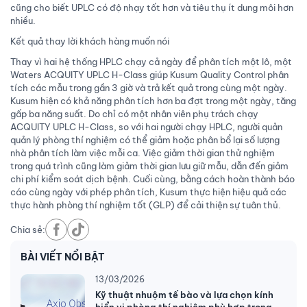
cũng cho biết UPLC có độ nhạy tốt hơn và tiêu thụ ít dung môi hơn
nhiều.
Kết quả thay lời khách hàng muốn nói
Thay vì hai hệ thống HPLC chạy cả ngày để phân tích một lô, một
Waters ACQUITY UPLC H-Class giúp Kusum Quality Control phân
tích các mẫu trong gần 3 giờ và trả kết quả trong cùng một ngày.
Kusum hiện có khả năng phân tích hơn ba đợt trong một ngày, tăng
gấp ba năng suất. Do chỉ có một nhân viên phụ trách chạy
ACQUITY UPLC H-Class, so với hai người chạy HPLC, người quản
quản lý phòng thí nghiệm có thể giảm hoặc phân bổ lại số lượng
nhà phân tích làm việc mỗi ca. Việc giảm thời gian thử nghiệm
trong quá trình cũng làm giảm thời gian lưu giữ mẫu, dẫn đến giảm
chi phí kiểm soát dịch bệnh. Cuối cùng, bằng cách hoàn thành báo
cáo cùng ngày với phép phân tích, Kusum thực hiện hiệu quả các
thực hành phòng thí nghiệm tốt (GLP) để cải thiện sự tuân thủ.
Chia sẻ:
BÀI VIẾT NỔI BẬT
13/03/2026
Kỹ thuật nhuộm tế bào và lựa chọn kính