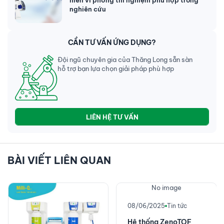
hiển vi phòng thí nghiệm phù hợp trong
nghiên cứu
CẦN TƯ VẤN ỨNG DỤNG?
Đội ngũ chuyên gia của Thăng Long sẵn sàn
hỗ trợ bạn lựa chọn giải pháp phù hợp
LIÊN HỆ TƯ VẤN
BÀI VIẾT LIÊN QUAN
No image
08/06/2025
Tin tức
Hệ thống ZenoTOF