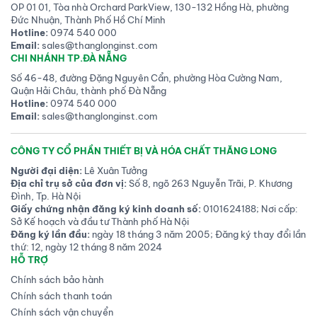
OP 01 01, Tòa nhà Orchard ParkView, 130-132 Hồng Hà, phường
Đức Nhuận, Thành Phố Hồ Chí Minh
Hotline:
0974 540 000
Email:
sales@thanglonginst.com
CHI NHÁNH TP.ĐÀ NẴNG
Số 46-48, đường Đặng Nguyên Cẩn, phường Hòa Cường Nam,
Quận Hải Châu, thành phố Đà Nẵng
Hotline:
0974 540 000
Email:
sales@thanglonginst.com
CÔNG TY CỔ PHẦN THIẾT BỊ VÀ HÓA CHẤT THĂNG LONG
Người đại diện:
Lê Xuân Tưởng
Địa chỉ trụ sở của đơn vị:
Số 8, ngõ 263 Nguyễn Trãi, P. Khương
Đình, Tp. Hà Nội
Giấy chứng nhận đăng ký kinh doanh số:
0101624188; Nơi cấp:
Sở Kế hoạch và đầu tư Thành phố Hà Nội
Đăng ký lần đầu:
ngày 18 tháng 3 năm 2005; Đăng ký thay đổi lần
thứ: 12, ngày 12 tháng 8 năm 2024
HỖ TRỢ
Chính sách bảo hành
Chính sách thanh toán
Chính sách vận chuyển