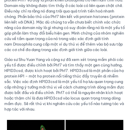
Domain này không được tìm thấy ở các loài có liên quan chặt chẽ.
Điều này chỉ ra rằng nó đang trải qua quá trình tiến hoá nhanh
chóng. Phần bảo thủ của Phf7 liên kết với protein histones (protein
liên kết với DNA). Mặc dù chúng ta vẫn chưa biết chính xác chức
năng của domain này là gì nhưng có suy đoán rằng nó là một yếu tố
góp phần làm thay đổi biểu hiện gen. Minh chứng của nhóm nghiên
cứu về tầm quan trọng của nó trong việc xác định giới tính
nam Drosophila cung cấp một ví dụ thú vị để thêm vào bộ sưu tập
các cơ chế đa dạng trong xác định giới tính giữa các loài.
Giáo sư Shu Yuan Yang và cộng sự đã xem xét trong mầm phôi các
yếu tố được điều chỉnh bởi Phf7 và tìm thấy một gen cùng hướng,
HP1D3csd, được kích hoạt bởi Phf7. HP1D3csd là một phần của họ
protein HP1 – một họ protein nổi tiếng thúc đẩy truyền dị nhiễm
sắc. Việc xác định HP1D3csd là một yếu tố hạ lưu quan trọng cung
cấp những ý tưởng mới thú vị về cách chương trình dòng mầm đực
được bắt đầu và điều chỉnh. Phf7 có thể là nguyên nhân kích hoạt
hoặc thậm chí là đưa HP1D3csd vào locus quan trọng trong dòng
mầm đực. Sẽ rất thú vị khi nghiên cứu các yếu tố nào tương tác và
hợp tác với nhau.