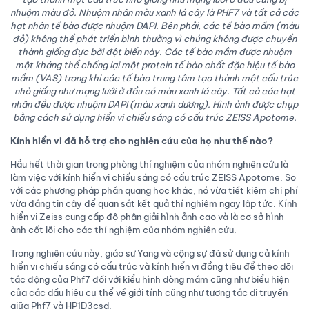
nhuộm màu đỏ. Nhuộm nhân màu xanh lá cây là PHF7 và tất cả các
hạt nhân tế bào được nhuộm DAPI. Bên phải, các tế bào mầm (màu
đỏ) không thể phát triển bình thường vì chúng không được chuyển
thành giống đực bởi đột biến này. Các tế bào mầm được nhuộm
một kháng thể chống lại một protein tế bào chất đặc hiệu tế bào
mầm (VAS) trong khi các tế bào trung tâm tạo thành một cấu trúc
nhỏ giống như mạng lưới ở đầu có màu xanh lá cây. Tất cả các hạt
nhân đều được nhuộm DAPI (màu xanh dương). Hình ảnh được chụp
bằng cách sử dụng hiển vi chiếu sáng có cấu trúc ZEISS Apotome.
Kính hiển vi đã hỗ trợ cho nghiên cứu của họ như thế nào?
Hầu hết thời gian trong phòng thí nghiệm của nhóm nghiên cứu là
làm việc với kính hiển vi chiếu sáng có cấu trúc ZEISS Apotome. So
với các phương pháp phần quang học khác, nó vừa tiết kiệm chi phí
vừa đáng tin cậy để quan sát kết quả thí nghiệm ngay lập tức. Kính
hiển vi Zeiss cung cấp độ phân giải hình ảnh cao và là cơ sở hình
ảnh cốt lõi cho các thí nghiệm của nhóm nghiên cứu.
Trong nghiên cứu này, giáo sư Yang và cộng sự đã sử dụng cả kính
hiển vi chiếu sáng có cấu trúc và kính hiển vi đồng tiêu để theo dõi
tác động của Phf7 đối với kiểu hình dòng mầm cũng như biểu hiện
của các dấu hiệu cụ thể về giới tính cũng như tương tác di truyền
giữa Phf7 và HP1D3csd.