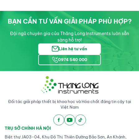
BẠN CẦN TƯ VẤN GIẢI PHÁP PHÙ HỢP?
Đội ngũ chuyên gia của Thăng Long Instruments luôn sẵn
sàng hỗ trợ!
Liên hệ tư vấn
0974 540 000
Đối tác giải pháp thiết bị khoa học và Hóa chất đáng tin cậy tại
Việt Nam
TRỤ SỞ CHÍNH HÀ NỘI
Biệt thự JA03-04, Khu Đô Thị Thiên Đường Bảo Sơn, An Khánh,