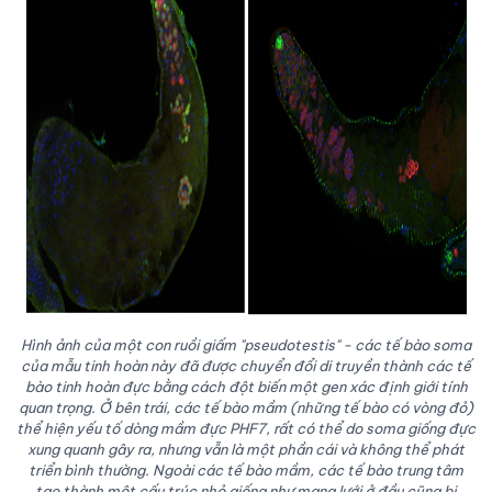
Hình ảnh của một con ruồi giấm "pseudotestis" - các tế bào soma
của mẫu tinh hoàn này đã được chuyển đổi di truyền thành các tế
bào tinh hoàn đực bằng cách đột biến một gen xác định giới tính
quan trọng. Ở bên trái, các tế bào mầm (những tế bào có vòng đỏ)
thể hiện yếu tố dòng mầm đực PHF7, rất có thể do soma giống đực
xung quanh gây ra, nhưng vẫn là một phần cái và không thể phát
triển bình thường. Ngoài các tế bào mầm, các tế bào trung tâm
tạo thành một cấu trúc nhỏ giống như mạng lưới ở đầu cũng bị