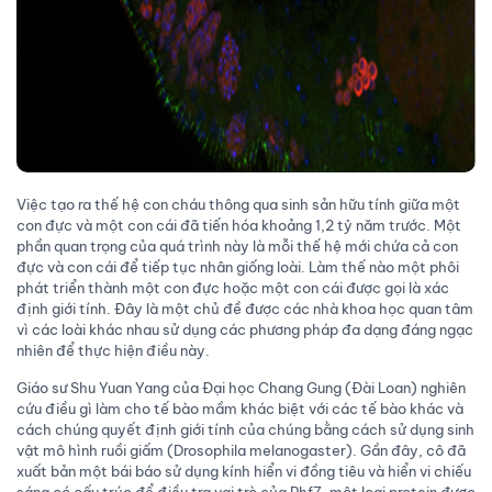
Việc tạo ra thế hệ con cháu thông qua sinh sản hữu tính giữa một
con đực và một con cái đã tiến hóa khoảng 1,2 tỷ năm trước. Một
phần quan trọng của quá trình này là mỗi thế hệ mới chứa cả con
đực và con cái để tiếp tục nhân giống loài. Làm thế nào một phôi
phát triển thành một con đực hoặc một con cái được gọi là xác
định giới tính. Đây là một chủ đề được các nhà khoa học quan tâm
vì các loài khác nhau sử dụng các phương pháp đa dạng đáng ngạc
nhiên để thực hiện điều này.
Giáo sư Shu Yuan Yang của Đại học Chang Gung (Đài Loan) nghiên
cứu điều gì làm cho tế bào mầm khác biệt với các tế bào khác và
cách chúng quyết định giới tính của chúng bằng cách sử dụng sinh
vật mô hình ruồi giấm (Drosophila melanogaster). Gần đây, cô đã
xuất bản một bái báo sử dụng kính hiển vi đồng tiêu và hiển vi chiếu
sáng có cấu trúc để điều tra vai trò của Phf7, một loại protein được