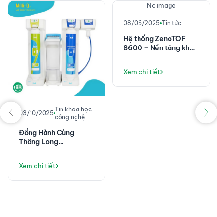
No image
08/06/2025
Tin tức
Hệ thống ZenoTOF
8600 – Nền tảng khối
phổ chính xác cao với
độ nhạy đột phá
Xem chi tiết
Tin khoa học
03/10/2025
công nghệ
Đồng Hành Cùng
Thăng Long
Instruments: Không
Chỉ Là Máy Lọc Nước,
Xem chi tiết
Mà Là Giải Pháp Vận
Hành Phòng Thí
Nghiệm Ổn Định