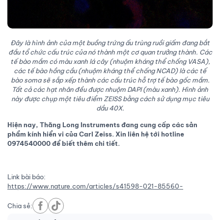
Đây là hình ảnh của một buồng trứng ấu trùng ruồi giấm đang bắt
đầu tổ chức cấu trúc của nó thành một cơ quan trưởng thành. Các
tế bào mầm có màu xanh lá cây (nhuộm kháng thể chống VASA),
các tế bào hồng cầu (nhuộm kháng thể chống NCAD) là các tế
bào soma sẽ sắp xếp thành các cấu trúc hỗ trợ tế bào gốc mầm.
Tất cả các hạt nhân đều được nhuộm DAPI (màu xanh). Hình ảnh
này được chụp một tiêu điểm ZEISS bằng cách sử dụng mục tiêu
dầu 40X.
Hiện nay, Thăng Long Instruments đang cung cấp các sản
phẩm kính hiển vi của Carl Zeiss. Xin liên hệ tới hotline
0974540000 để biết thêm chi tiết.
Link bài báo:
https://www.nature.com/articles/s41598-021-85560-
Chia sẻ: