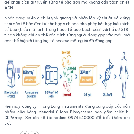
để phân tích di truyền từng tế bào đơn mà không cần tách chiết
ADN.
Nhận dạng miễn dịch huỳnh quang và phân lập kỹ thuật số đồng
thời các tế bào đơn từ hỗn hợp sinh học cho phép kết hợp kiểu hình
tế bào (biểu mô, tinh trùng hoặc tế bào bạch cầu) với hồ sơ STR,
từ đó không chỉ có thể xác định từng người đóng góp vào mẫu mà
còn thể hiện rõ từng loại tế bào mà mỗi người đã đóng góp.
Hiện nay công ty Thăng Long Instruments đang cung cấp các sản
phẩm của hãng Menarini Silicon Biosystems bao gồm thiết bị
DEPArray. Xin liên hệ tới hotline 0974540000 để biết thêm chi
tiết.