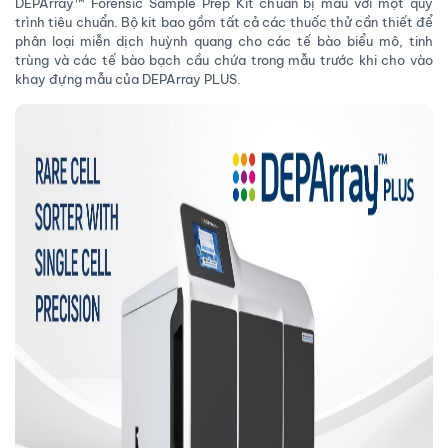
DEPArray™ Forensic Sample Prep Kit chuẩn bị mẫu với một quy
trình tiêu chuẩn. Bộ kit bao gồm tất cả các thuốc thử cần thiết để
phân loại miễn dịch huỳnh quang cho các tế bào biểu mô, tinh
trùng và các tế bào bạch cầu chứa trong mẫu trước khi cho vào
khay đựng mẫu của DEPArray PLUS.