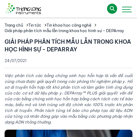
Trang chủ
Tin tức
Tin khoa học công nghệ
Giải pháp phân tích mẫu lẫn trong khoa học hình sự - DEPArray
GIẢI PHÁP PHÂN TÍCH MẪU LẪN TRONG KHOA
HỌC HÌNH SỰ - DEPARRAY
24/07/2021
Việc phân tích các bằng chứng sinh học hỗn hợp là vấn đề cuối
cùng chưa được giải quyết trong các phòng thí nghiệm pháp y. Hồ
sơ di truyền hỗn hợp rất khó phân tích và làm giảm tính ứng dụng
của các cơ sở dữ liệu pháp y. DEPArray™ PLUS giải quyết vấn đề
của các bằng chứng sinh học hỗn hợp bằng cách tách các tế bào
máu, biểu mô và tinh trùng với độ chính xác 100% trước khi phân
tích di truyền. Phân tách từng tế bào cho phép tạo dữ liệu ADN
của từng cá nhân đóng góp vào mẫu bằng các phương pháp nhận
dạng ADN thông thường.