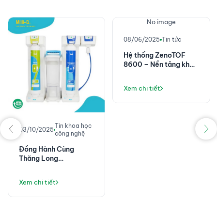
No image
08/06/2025
Tin tức
Hệ thống ZenoTOF
8600 – Nền tảng khối
phổ chính xác cao với
độ nhạy đột phá
Xem chi tiết
Tin khoa học
03/10/2025
công nghệ
Đồng Hành Cùng
Thăng Long
Instruments: Không
Chỉ Là Máy Lọc Nước,
Xem chi tiết
Mà Là Giải Pháp Vận
Hành Phòng Thí
Nghiệm Ổn Định