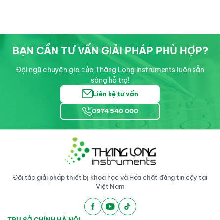
BẠN CẦN TƯ VẤN GIẢI PHÁP PHÙ HỢP?
Đội ngũ chuyên gia của Thăng Long Instruments luôn sẵn
sàng hỗ trợ!
Liên hệ tư vấn
0974 540 000
Đối tác giải pháp thiết bị khoa học và Hóa chất đáng tin cậy tại
Việt Nam
TRỤ SỞ CHÍNH HÀ NỘI