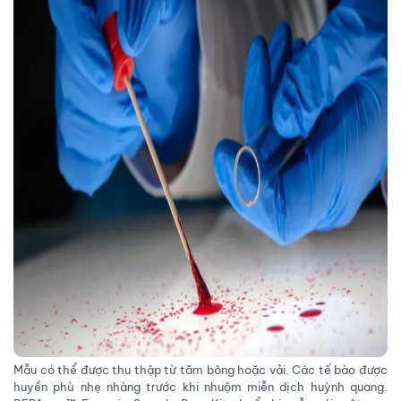
Mẫu có thể được thu thập từ tăm bông hoặc vải. Các tế bào được
huyền phù nhẹ nhàng trước khi nhuộm miễn dịch huỳnh quang.