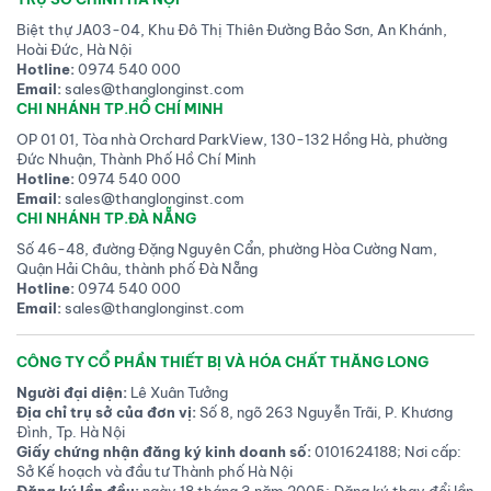
Biệt thự JA03-04, Khu Đô Thị Thiên Đường Bảo Sơn, An Khánh,
Hoài Đức, Hà Nội
Hotline:
0974 540 000
Email:
sales@thanglonginst.com
CHI NHÁNH TP.HỒ CHÍ MINH
OP 01 01, Tòa nhà Orchard ParkView, 130-132 Hồng Hà, phường
Đức Nhuận, Thành Phố Hồ Chí Minh
Hotline:
0974 540 000
Email:
sales@thanglonginst.com
CHI NHÁNH TP.ĐÀ NẴNG
Số 46-48, đường Đặng Nguyên Cẩn, phường Hòa Cường Nam,
Quận Hải Châu, thành phố Đà Nẵng
Hotline:
0974 540 000
Email:
sales@thanglonginst.com
CÔNG TY CỔ PHẦN THIẾT BỊ VÀ HÓA CHẤT THĂNG LONG
Người đại diện:
Lê Xuân Tưởng
Địa chỉ trụ sở của đơn vị:
Số 8, ngõ 263 Nguyễn Trãi, P. Khương
Đình, Tp. Hà Nội
Giấy chứng nhận đăng ký kinh doanh số:
0101624188; Nơi cấp:
Sở Kế hoạch và đầu tư Thành phố Hà Nội