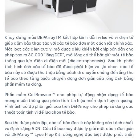
Khay đựng mẫu DEPArrayTM kết hợp kênh dẫn vi lưu và vi điện tử
giúp đảm bảo thao tác với các tế bào đơn một cách rất chính xác.
Một loạt các điện cực vi mô được điều khiển bởi chip bán dẫn cho
phép tạo ra 30.000 “lồng DEP”, mỗi lồng có thể bắt giữ một tế bào
thông qua lực điện di điện môi (dielectrophoresis). Sau khi phân
tích hình ảnh các tế bào đã được phát hiện và lựa chọn, các tế
bào này sẽ được thu thập bằng cách di chuyển chúng đến ống thu
tế bào theo từng bước chuyển động đơn giản của lồng DEP bằng
phần mềm tự động.
Phần mềm CellBrowser™ cho phép tự động nhận dạng tế bào
mong muốn thông qua phân tích tín hiệu miễn dịch huỳnh quang.
Hình ảnh có độ phân giải cao trên DEPArray cho phép sử dụng các
thuật toán tinh vi để lựa chọn tế bào.
Sau khi được phân lập, các tế bào đơn lẻ này không cần tách chiết
và định lượng ADN. Các tế bào này được ly giải một cách đơn giản
với DEPArray™ Lyse Prep Kit, công nghệ đặc biệt được phát triển