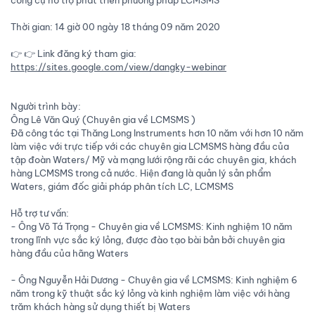
Thời gian: 14 giờ 00 ngày 18 tháng 09 năm 2020
👉 👉 Link đăng ký tham gia:
https://sites.google.com/view/dangky-webinar
Người trình bày:
Ông Lê Văn Quý (Chuyên gia về LCMSMS )
Đã công tác tại Thăng Long Instruments hơn 10 năm với hơn 10 năm
làm việc với trực tiếp với các chuyên gia LCMSMS hàng đầu của
tập đoàn Waters/ Mỹ và mạng lưới rộng rãi các chuyên gia, khách
hàng LCMSMS trong cả nước. Hiện đang là quản lý sản phẩm
Waters, giám đốc giải pháp phân tích LC, LCMSMS
Hỗ trợ tư vấn:
- Ông Võ Tá Trọng - Chuyên gia về LCMSMS: Kinh nghiệm 10 năm
trong lĩnh vực sắc ký lỏng, được đào tạo bài bản bởi chuyên gia
hàng đầu của hãng Waters
- Ông Nguyễn Hải Dương - Chuyên gia về LCMSMS: Kinh nghiệm 6
năm trong kỹ thuật sắc ký lỏng và kinh nghiệm làm việc với hàng
trăm khách hàng sử dụng thiết bị Waters