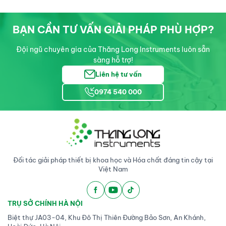
BẠN CẦN TƯ VẤN GIẢI PHÁP PHÙ HỢP?
Đội ngũ chuyên gia của Thăng Long Instruments luôn sẵn
sàng hỗ trợ!
Liên hệ tư vấn
0974 540 000
Đối tác giải pháp thiết bị khoa học và Hóa chất đáng tin cậy tại
Việt Nam
TRỤ SỞ CHÍNH HÀ NỘI
Biệt thự JA03-04, Khu Đô Thị Thiên Đường Bảo Sơn, An Khánh,