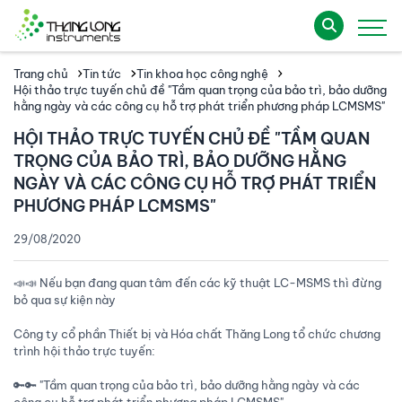
Trang chủ
Tin tức
Tin khoa học công nghệ
Hội thảo trực tuyến chủ đề "Tầm quan trọng của bảo trì, bảo dưỡng
hằng ngày và các công cụ hỗ trợ phát triển phương pháp LCMSMS"
HỘI THẢO TRỰC TUYẾN CHỦ ĐỀ "TẦM QUAN
TRỌNG CỦA BẢO TRÌ, BẢO DƯỠNG HẰNG
NGÀY VÀ CÁC CÔNG CỤ HỖ TRỢ PHÁT TRIỂN
PHƯƠNG PHÁP LCMSMS"
29/08/2020
📣📣 Nếu bạn đang quan tâm đến các kỹ thuật LC-MSMS thì đừng
bỏ qua sự kiện này
Công ty cổ phần Thiết bị và Hóa chất Thăng Long tổ chức chương
trình hội thảo trực tuyến:
🔑🔑 "Tầm quan trọng của bảo trì, bảo dưỡng hằng ngày và các
công cụ hỗ trợ phát triển phương pháp LCMSMS"