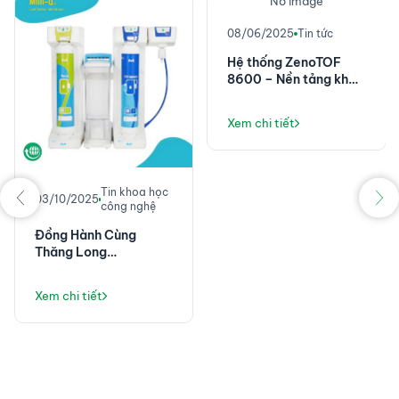
No image
08/06/2025
Tin tức
Hệ thống ZenoTOF
8600 – Nền tảng khối
phổ chính xác cao với
độ nhạy đột phá
Xem chi tiết
Tin khoa học
03/10/2025
công nghệ
Đồng Hành Cùng
Thăng Long
Instruments: Không
Chỉ Là Máy Lọc Nước,
Xem chi tiết
Mà Là Giải Pháp Vận
Hành Phòng Thí
Nghiệm Ổn Định