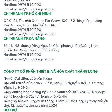
Hoài Đức, Hà Nội
Hotline:
0974 540 000
Email:
sales@thanglonginst.com
CHI NHÁNH TP.HỒ CHÍ MINH
OP 01 01, Tòa nhà Orchard ParkView, 130-132 Hồng Hà, phường
Đức Nhuận, Thành Phố Hồ Chí Minh
Hotline:
0974 540 000
Email:
sales@thanglonginst.com
CHI NHÁNH TP.ĐÀ NẴNG
Số 46-48, đường Đặng Nguyên Cẩn, phường Hòa Cường Nam,
Quận Hải Châu, thành phố Đà Nẵng
Hotline:
0974 540 000
Email:
sales@thanglonginst.com
CÔNG TY CỔ PHẦN THIẾT BỊ VÀ HÓA CHẤT THĂNG LONG
Người đại diện:
Lê Xuân Tưởng
Địa chỉ trụ sở của đơn vị:
Số 8, ngõ 263 Nguyễn Trãi, P. Khương
Đình, Tp. Hà Nội
Giấy chứng nhận đăng ký kinh doanh số:
0101624188; Nơi cấp:
Sở Kế hoạch và đầu tư Thành phố Hà Nội
Đăng ký lần đầu:
ngày 18 tháng 3 năm 2005; Đăng ký thay đổi lần
thứ: 12, ngày 12 tháng 8 năm 2024
HỖ TRỢ