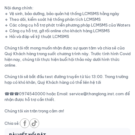
Nội dung chính:
🔹 Vệ sinh, bảo dưỡng, bảo quản hệ thống LCMSMS hằng ngày
🔹 Theo dõi, kiểm soát hệ thống phân tích LCMSMS
🔹 Các công cụ hỗ trợ phát triển phương pháp LCMSMS của Waters
🔹 Công cụ hỗ trợ, gỡ rối online cho khách hàng LCMSMS
🔹 Hỏi và đáp về kỹ thuật LCMSMS
Chúng tôi rất mong muốn nhận được sự quan tâm và chia sẻ của
Quý Khách hàng trong suốt chương trình này. Trước tình hình Covid
hiện nay, chúng tôi thực hiện buổi hội thảo này dưới hình thức
online.
Chúng tôi sẽ bắt đầu test đường truyền từ lúc 13:00. Trong trường
hợp có khó khăn, Quý Khách hàng có thể liên hệ tới
☎☎☎0974540000 hoặc Email: service@thanglong.inst.com để
nhận được hỗ trợ cần thiết.
Chúng tôi xin trân trọng cảm ơn!
Chia sẻ: