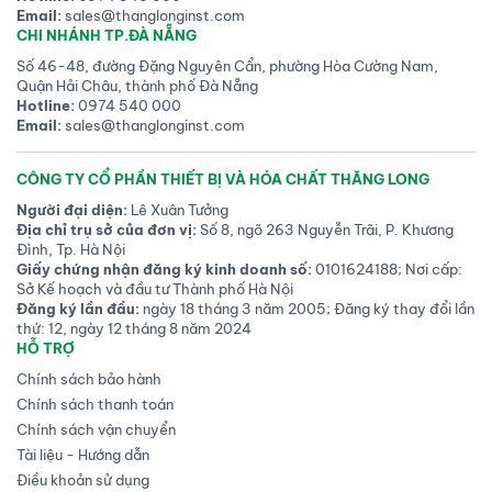
Email:
sales@thanglonginst.com
CHI NHÁNH TP.ĐÀ NẴNG
Số 46-48, đường Đặng Nguyên Cẩn, phường Hòa Cường Nam,
Quận Hải Châu, thành phố Đà Nẵng
Hotline:
0974 540 000
Email:
sales@thanglonginst.com
CÔNG TY CỔ PHẦN THIẾT BỊ VÀ HÓA CHẤT THĂNG LONG
Người đại diện:
Lê Xuân Tưởng
Địa chỉ trụ sở của đơn vị:
Số 8, ngõ 263 Nguyễn Trãi, P. Khương
Đình, Tp. Hà Nội
Giấy chứng nhận đăng ký kinh doanh số:
0101624188; Nơi cấp:
Sở Kế hoạch và đầu tư Thành phố Hà Nội
Đăng ký lần đầu:
ngày 18 tháng 3 năm 2005; Đăng ký thay đổi lần
thứ: 12, ngày 12 tháng 8 năm 2024
HỖ TRỢ
Chính sách bảo hành
Chính sách thanh toán
Chính sách vận chuyển
Tài liệu - Hướng dẫn
Điều khoản sử dụng