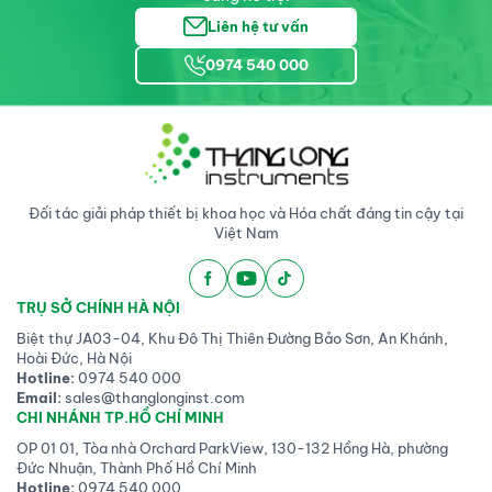
Liên hệ tư vấn
0974 540 000
Đối tác giải pháp thiết bị khoa học và Hóa chất đáng tin cậy tại
Việt Nam
TRỤ SỞ CHÍNH HÀ NỘI
Biệt thự JA03-04, Khu Đô Thị Thiên Đường Bảo Sơn, An Khánh,
Hoài Đức, Hà Nội
Hotline:
0974 540 000
Email:
sales@thanglonginst.com
CHI NHÁNH TP.HỒ CHÍ MINH
OP 01 01, Tòa nhà Orchard ParkView, 130-132 Hồng Hà, phường
Đức Nhuận, Thành Phố Hồ Chí Minh
Hotline:
0974 540 000