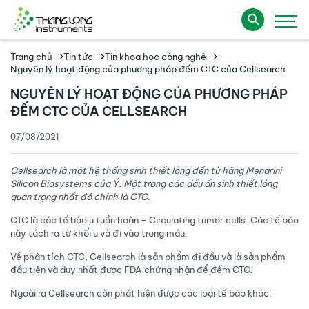
Trang chủ
Tin tức
Tin khoa học công nghệ
Nguyên lý hoạt động của phương pháp đếm CTC của Cellsearch
NGUYÊN LÝ HOẠT ĐỘNG CỦA PHƯƠNG PHÁP
ĐẾM CTC CỦA CELLSEARCH
07/08/2021
Cellsearch là một hệ thống sinh thiết lỏng đến từ hãng Menarini
Silicon Biosystems của Ý. Một trong các dấu ấn sinh thiết lỏng
quan trọng nhất đó chính là CTC.
CTC là các tế bào u tuần hoàn – Circulating tumor cells. Các tế bào
này tách ra từ khối u và đi vào trong máu.
Về phân tích CTC, Cellsearch là sản phẩm đi đầu và là sản phẩm
đầu tiên và duy nhất được FDA chứng nhận để đếm CTC.
Ngoài ra Cellsearch còn phát hiện được các loại tế bào khác: