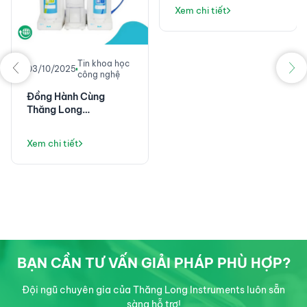
độ nhạy đột phá
Xem chi tiết
Tin khoa học
03/10/2025
công nghệ
Đồng Hành Cùng
Thăng Long
Instruments: Không
Chỉ Là Máy Lọc Nước,
Xem chi tiết
Mà Là Giải Pháp Vận
Hành Phòng Thí
Nghiệm Ổn Định
BẠN CẦN TƯ VẤN GIẢI PHÁP PHÙ HỢP?
Đội ngũ chuyên gia của Thăng Long Instruments luôn sẵn
sàng hỗ trợ!