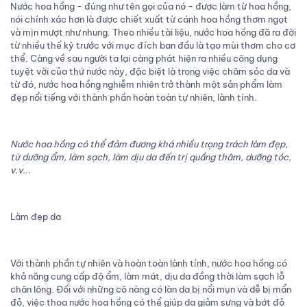
Nước hoa hồng - đúng như tên gọi của nó - được làm từ hoa hồng,
nói chính xác hơn là được chiết xuất từ cánh hoa hồng thơm ngọt
và mịn mượt như nhung. Theo nhiều tài liệu, nước hoa hồng đã ra đời
từ nhiều thế kỷ trước với mục đích ban đầu là tạo mùi thơm cho cơ
thể. Càng về sau người ta lại càng phát hiện ra nhiều công dụng
tuyệt vời của thứ nước này, đặc biệt là trong việc chăm sóc da và
từ đó, nước hoa hồng nghiễm nhiên trở thành một sản phẩm làm
đẹp nổi tiếng với thành phần hoàn toàn tự nhiên, lành tính.
Nước hoa hồng có thể đảm đương khá nhiều trọng trách làm đẹp,
từ dưỡng ẩm, làm sạch, làm dịu da đến trị quầng thâm, dưỡng tóc,
v.v...
Làm đẹp da
Với thành phần tự nhiên và hoàn toàn lành tính, nước hoa hồng có
khả năng cung cấp độ ẩm, làm mát, dịu da đồng thời làm sạch lỗ
chân lông. Đối với những cô nàng có làn da bị nổi mụn và dễ bị mẩn
đỏ, việc thoa nước hoa hồng có thể giúp da giảm sưng và bớt đỏ