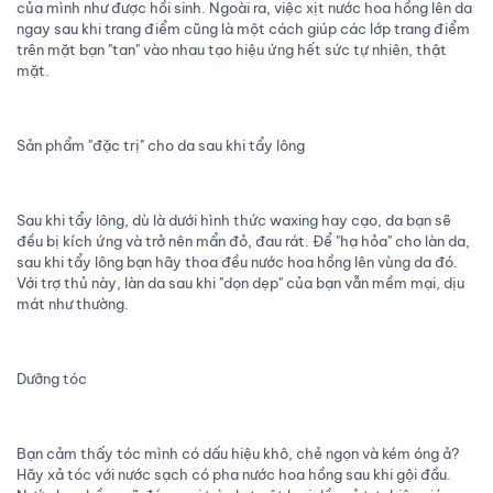
của mình như được hồi sinh. Ngoài ra, việc xịt nước hoa hồng lên da
ngay sau khi trang điểm cũng là một cách giúp các lớp trang điểm
trên mặt bạn "tan" vào nhau tạo hiệu ứng hết sức tự nhiên, thật
mặt.
Sản phẩm "đặc trị" cho da sau khi tẩy lông
Sau khi tẩy lông, dù là dưới hình thức waxing hay cạo, da bạn sẽ
đều bị kích ứng và trở nên mẩn đỏ, đau rát. Để "hạ hỏa" cho làn da,
sau khi tẩy lông bạn hãy thoa đều nước hoa hồng lên vùng da đó.
Với trợ thủ này, làn da sau khi "dọn dẹp" của bạn vẫn mềm mại, dịu
mát như thường.
Dưỡng tóc
Bạn cảm thấy tóc mình có dấu hiệu khô, chẻ ngọn và kém óng ả?
Hãy xả tóc với nước sạch có pha nước hoa hồng sau khi gội đầu.