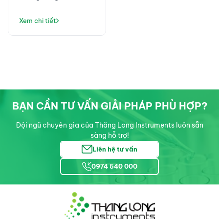
Instruments: Không
Chỉ Là Máy Lọc Nước,
Xem chi tiết
Mà Là Giải Pháp Vận
Hành Phòng Thí
Nghiệm Ổn Định
BẠN CẦN TƯ VẤN GIẢI PHÁP PHÙ HỢP?
Đội ngũ chuyên gia của Thăng Long Instruments luôn sẵn
sàng hỗ trợ!
Liên hệ tư vấn
0974 540 000