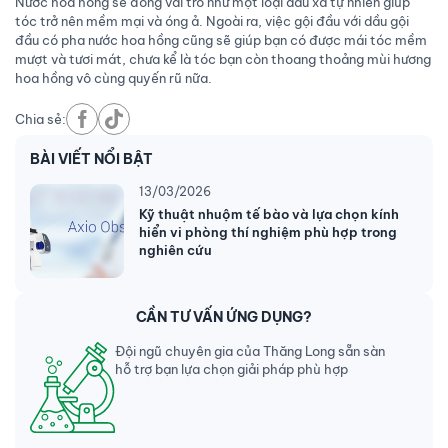
Nước hoa hồng sẽ đóng vai trò như một loại dầu xả tự nhiên giúp
tóc trở nên mềm mại và óng ả. Ngoài ra, việc gội đầu với dầu gội
đầu có pha nước hoa hồng cũng sẽ giúp bạn có được mái tóc mềm
mượt và tươi mát, chưa kể là tóc bạn còn thoang thoảng mùi hương
hoa hồng vô cùng quyến rũ nữa.
Chia sẻ:
BÀI VIẾT NỔI BẬT
13/03/2026
Kỹ thuật nhuộm tế bào và lựa chọn kính
hiển vi phòng thí nghiệm phù hợp trong
nghiên cứu
CẦN TƯ VẤN ỨNG DỤNG?
Đội ngũ chuyên gia của Thăng Long sẵn sàn
hỗ trợ bạn lựa chọn giải pháp phù hợp