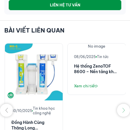
LIÊN HỆ TƯ VẤN
BÀI VIẾT LIÊN QUAN
No image
08/06/2025
Tin tức
Hệ thống ZenoTOF
8600 – Nền tảng khối
phổ chính xác cao với
độ nhạy đột phá
Xem chi tiết
Tin khoa học
03/10/2025
công nghệ
Đồng Hành Cùng
Thăng Long