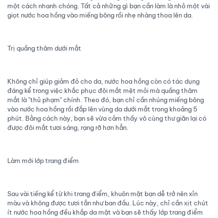
một cách nhanh chóng. Tất cả những gì bạn cần làm là nhỏ một vài
giọt nước hoa hồng vào miếng bông rồi nhẹ nhàng thoa lên da.
Trị quầng thâm dưới mắt
Không chỉ giúp giảm đỏ cho da, nước hoa hồng còn có tác dụng
đáng kể trong việc khắc phục đôi mắt mệt mỏi mà quầng thâm
mắt là "thủ phạm" chính. Theo đó, bạn chỉ cần nhúng miếng bông
vào nước hoa hồng rồi đắp lên vùng da dưới mắt trong khoảng 5
phút. Bằng cách này, bạn sẽ vừa cảm thấy vô cùng thư giãn lại có
được đôi mắt tươi sáng, rạng rỡ hơn hẳn.
Làm mới lớp trang điểm
Sau vài tiếng kể từ khi trang điểm, khuôn mặt bạn dễ trở nên xỉn
màu và không được tươi tắn như ban đầu. Lúc này, chỉ cần xịt chút
ít nước hoa hồng đều khắp da mặt và bạn sẽ thấy lớp trang điểm