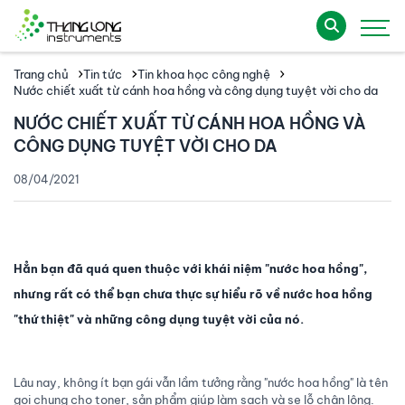
Trang chủ
Tin tức
Tin khoa học công nghệ
Nước chiết xuất từ cánh hoa hồng và công dụng tuyệt vời cho da
NƯỚC CHIẾT XUẤT TỪ CÁNH HOA HỒNG VÀ
CÔNG DỤNG TUYỆT VỜI CHO DA
08/04/2021
Hẳn bạn đã quá quen thuộc với khái niệm "nước hoa hồng",
nhưng rất có thể bạn chưa thực sự hiểu rõ về nước hoa hồng
"thứ thiệt" và những công dụng tuyệt vời của nó.
Lâu nay, không ít bạn gái vẫn lầm tưởng rằng "nước hoa hồng" là tên
gọi chung cho toner, sản phẩm giúp làm sạch và se lỗ chân lông.