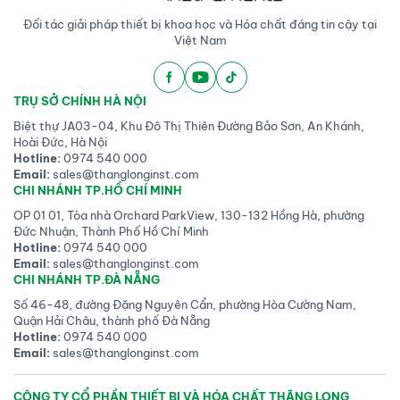
Đối tác giải pháp thiết bị khoa học và Hóa chất đáng tin cậy tại
Việt Nam
TRỤ SỞ CHÍNH HÀ NỘI
Biệt thự JA03-04, Khu Đô Thị Thiên Đường Bảo Sơn, An Khánh,
Hoài Đức, Hà Nội
Hotline:
0974 540 000
Email:
sales@thanglonginst.com
CHI NHÁNH TP.HỒ CHÍ MINH
OP 01 01, Tòa nhà Orchard ParkView, 130-132 Hồng Hà, phường
Đức Nhuận, Thành Phố Hồ Chí Minh
Hotline:
0974 540 000
Email:
sales@thanglonginst.com
CHI NHÁNH TP.ĐÀ NẴNG
Số 46-48, đường Đặng Nguyên Cẩn, phường Hòa Cường Nam,
Quận Hải Châu, thành phố Đà Nẵng
Hotline:
0974 540 000
Email:
sales@thanglonginst.com
CÔNG TY CỔ PHẦN THIẾT BỊ VÀ HÓA CHẤT THĂNG LONG