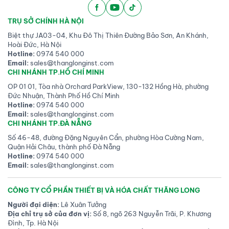
TRỤ SỞ CHÍNH HÀ NỘI
Biệt thự JA03-04, Khu Đô Thị Thiên Đường Bảo Sơn, An Khánh,
Hoài Đức, Hà Nội
Hotline:
0974 540 000
Email:
sales@thanglonginst.com
CHI NHÁNH TP.HỒ CHÍ MINH
OP 01 01, Tòa nhà Orchard ParkView, 130-132 Hồng Hà, phường
Đức Nhuận, Thành Phố Hồ Chí Minh
Hotline:
0974 540 000
Email:
sales@thanglonginst.com
CHI NHÁNH TP.ĐÀ NẴNG
Số 46-48, đường Đặng Nguyên Cẩn, phường Hòa Cường Nam,
Quận Hải Châu, thành phố Đà Nẵng
Hotline:
0974 540 000
Email:
sales@thanglonginst.com
CÔNG TY CỔ PHẦN THIẾT BỊ VÀ HÓA CHẤT THĂNG LONG
Người đại diện:
Lê Xuân Tưởng
Địa chỉ trụ sở của đơn vị:
Số 8, ngõ 263 Nguyễn Trãi, P. Khương
Đình, Tp. Hà Nội