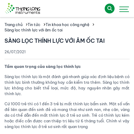
Trang chủ
Tin tức
Tin khoa học công nghệ
Sàng lọc thính lực với âm ốc tai
SÀNG LỌC THÍNH LỰC VỚI ÂM ỐC TAI
26/07/2021
Tầm quan trọng của sàng lọc thính lực
Sàng lọc thính lực là một đánh giá nhanh giúp xác định liệu bệnh có
thính lực bình thường không hay cần kiểm tra thêm. Sàng lọc thính
lực không cho biết thể loại, mức độ, hay nguyên nhân gây mất
thính lực.
Cứ 1000 trẻ thì có 1 đến 3 trẻ bị mất thính lực bẩm sinh. Một số vấn
đề liên quan đến sinh đẻ và mang thai như sinh non, nhẹ cân, vàng
da có thể dẫn đến mất thính lực ở trẻ sơ sinh. Trẻ có thính lực kém
hoặc điếc cần được can thiệp trị liệu từ 6 tháng tuổi. Chính vì vậy
sàng lọc thính lực ở trẻ sơ sinh rất quan trọng