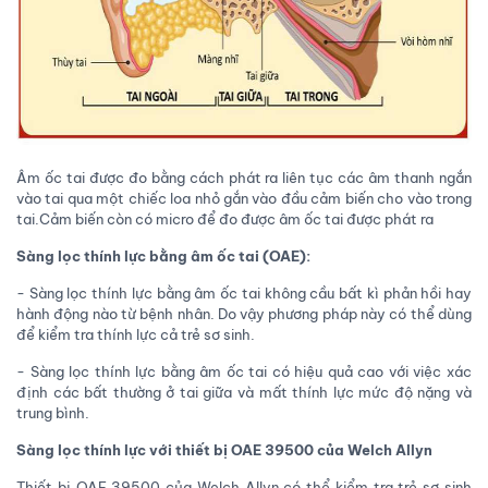
Âm ốc tai được đo bằng cách phát ra liên tục các âm thanh ngắn
vào tai qua một chiếc loa nhỏ gắn vào đầu cảm biến cho vào trong
tai.Cảm biến còn có micro để đo được âm ốc tai được phát ra
Sàng lọc thính lực bằng âm ốc tai (OAE):
- Sàng lọc thính lực bằng âm ốc tai không cầu bất kì phản hồi hay
hành động nào từ bệnh nhân. Do vậy phương pháp này có thể dùng
để kiểm tra thính lực cả trẻ sơ sinh.
- Sàng lọc thính lực bằng âm ốc tai có hiệu quả cao với việc xác
định các bất thường ở tai giữa và mất thính lực mức độ nặng và
trung bình.
Sàng lọc thính lực với thiết bị OAE 39500 của Welch Allyn
Thiết bị OAE 39500 của Welch Allyn có thể kiểm tra trẻ sơ sinh