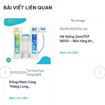
BÀI VIẾT LIÊN QUAN
No image
08/06/2025
Tin tức
Hệ thống ZenoTOF
8600 – Nền tảng khối
phổ chính xác cao với
độ nhạy đột phá
Xem chi tiết
Tin khoa học
03/10/2025
công nghệ
Đồng Hành Cùng
Thăng Long
Instruments: Không
Chỉ Là Máy Lọc Nước,
Xem chi tiết
Mà Là Giải Pháp Vận
Hành Phòng Thí