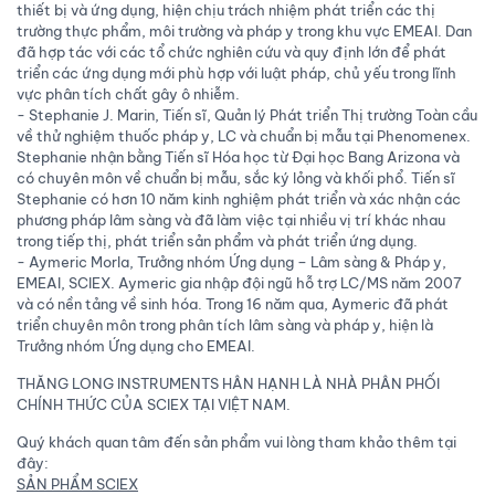
thiết bị và ứng dụng, hiện chịu trách nhiệm phát triển các thị
trường thực phẩm, môi trường và pháp y trong khu vực EMEAI. Dan
đã hợp tác với các tổ chức nghiên cứu và quy định lớn để phát
triển các ứng dụng mới phù hợp với luật pháp, chủ yếu trong lĩnh
vực phân tích chất gây ô nhiễm.
- Stephanie J. Marin, Tiến sĩ, Quản lý Phát triển Thị trường Toàn cầu
về thử nghiệm thuốc pháp y, LC và chuẩn bị mẫu tại Phenomenex.
Stephanie nhận bằng Tiến sĩ Hóa học từ Đại học Bang Arizona và
có chuyên môn về chuẩn bị mẫu, sắc ký lỏng và khối phổ. Tiến sĩ
Stephanie có hơn 10 năm kinh nghiệm phát triển và xác nhận các
phương pháp lâm sàng và đã làm việc tại nhiều vị trí khác nhau
trong tiếp thị, phát triển sản phẩm và phát triển ứng dụng.
- Aymeric Morla, Trưởng nhóm Ứng dụng – Lâm sàng & Pháp y,
EMEAI, SCIEX. Aymeric gia nhập đội ngũ hỗ trợ LC/MS năm 2007
và có nền tảng về sinh hóa. Trong 16 năm qua, Aymeric đã phát
triển chuyên môn trong phân tích lâm sàng và pháp y, hiện là
Trưởng nhóm Ứng dụng cho EMEAI.
THĂNG LONG INSTRUMENTS HÂN HẠNH LÀ NHÀ PHÂN PHỐI
CHÍNH THỨC CỦA SCIEX TẠI VIỆT NAM.
Quý khách quan tâm đến sản phẩm vui lòng tham khảo thêm tại
đây:
SẢN PHẨM SCIEX