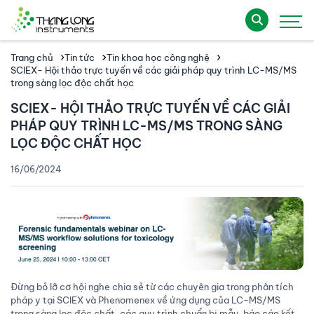
Trang chủ
Tin tức
Tin khoa học công nghệ
SCIEX- Hội thảo trực tuyến về các giải pháp quy trình LC-MS/MS
trong sàng lọc độc chất học
SCIEX- HỘI THẢO TRỰC TUYẾN VỀ CÁC GIẢI
PHÁP QUY TRÌNH LC-MS/MS TRONG SÀNG
LỌC ĐỘC CHẤT HỌC
16/06/2024
Đừng bỏ lỡ cơ hội nghe chia sẻ từ các chuyên gia trong phân tích
pháp y tại SCIEX và Phenomenex về ứng dụng của LC-MS/MS
trong sàng lọc độc chất, các quy trình chuẩn bị mẫu, báo cáo kết