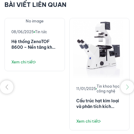
BÀI VIẾT LIÊN QUAN
No image
08/06/2025
Tin tức
Hệ thống ZenoTOF
8600 – Nền tảng khối
phổ chính xác cao với
độ nhạy đột phá
Xem chi tiết
Tin khoa học
11/01/2025
công nghệ
Cấu trúc hạt kim loại
và phân tích kích
thước hiển vi của
chúng
Xem chi tiết