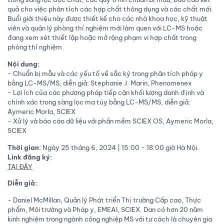
quả cho việc phân tích các hợp chất thông dụng và các chất mới.
Buổi giới thiệu này được thiết kế cho các nhà khoa học, kỹ thuật
viên và quản lý phòng thí nghiệm mới làm quen với LC-MS hoặc
đang xem xét thiết lập hoặc mở rộng phạm vi hợp chất trong
phòng thí nghiệm.
Nội dung:
- Chuẩn bị mẫu và các yếu tố về sắc ký trong phân tích pháp y
bằng LC-MS/MS, diễn giả: Stephanie J. Marin, Phenomenex
- Lợi ích của các phương pháp tiếp cận khối lượng danh định và
chính xác trong sàng lọc ma túy bằng LC-MS/MS, diễn giả:
Aymeric Morla, SCIEX
- Xử lý và báo cáo dữ liệu với phần mềm SCIEX OS, Aymeric Morla,
SCIEX
Thời gian:
Ngày 25 tháng 6, 2024 | 15:00 - 18:00 giờ Hà Nội.
Link đăng ký:
TẠI ĐÂY
Diễn giả:
- Daniel McMillan, Quản lý Phát triển Thị trường Cấp cao, Thực
phẩm, Môi trường và Pháp y, EMEAI, SCIEX. Dan có hơn 20 năm
kinh nghiệm trong ngành công nghiệp MS với tư cách là chuyên gia