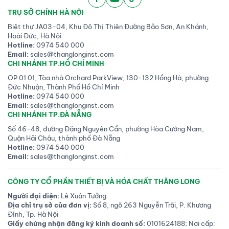
TRỤ SỞ CHÍNH HÀ NỘI
Biệt thự JA03-04, Khu Đô Thị Thiên Đường Bảo Sơn, An Khánh,
Hoài Đức, Hà Nội
Hotline:
0974 540 000
Email:
sales@thanglonginst.com
CHI NHÁNH TP.HỒ CHÍ MINH
OP 01 01, Tòa nhà Orchard ParkView, 130-132 Hồng Hà, phường
Đức Nhuận, Thành Phố Hồ Chí Minh
Hotline:
0974 540 000
Email:
sales@thanglonginst.com
CHI NHÁNH TP.ĐÀ NẴNG
Số 46-48, đường Đặng Nguyên Cẩn, phường Hòa Cường Nam,
Quận Hải Châu, thành phố Đà Nẵng
Hotline:
0974 540 000
Email:
sales@thanglonginst.com
CÔNG TY CỔ PHẦN THIẾT BỊ VÀ HÓA CHẤT THĂNG LONG
Người đại diện:
Lê Xuân Tưởng
Địa chỉ trụ sở của đơn vị:
Số 8, ngõ 263 Nguyễn Trãi, P. Khương
Đình, Tp. Hà Nội
Giấy chứng nhận đăng ký kinh doanh số:
0101624188; Nơi cấp: