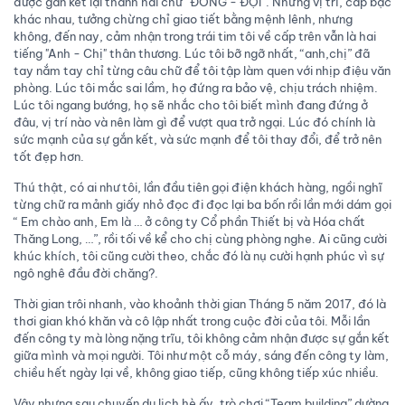
được gắn kết lại thành hai chữ “ĐỒNG - ĐỘI”. Những vị trí, cấp bậc
khác nhau, tưởng chừng chỉ giao tiết bằng mệnh lênh, nhưng
không, đến nay, cảm nhận trong trái tim tôi về cấp trên vẫn là hai
tiếng "Anh - Chị" thân thương. Lúc tôi bỡ ngỡ nhất, “anh,chị” đã
tay nắm tay chỉ từng câu chữ để tôi tập làm quen với nhịp điệu văn
phòng. Lúc tôi mắc sai lầm, họ đứng ra bảo vệ, chịu trách nhiệm.
Lúc tôi ngang bướng, họ sẽ nhắc cho tôi biết mình đang đứng ở
đâu, vị trí nào và nên làm gì để vượt qua trở ngại. Lúc đó chính là
sức mạnh của sự gắn kết, và sức mạnh để tôi thay đổi, để trở nên
tốt đẹp hơn.
Thú thật, có ai như tôi, lần đầu tiên gọi điện khách hàng, ngồi nghĩ
từng chữ ra mảnh giấy nhỏ đọc đi đọc lại ba bốn rồi lần mới dám gọi
“ Em chào anh, Em là … ở công ty Cổ phần Thiết bị và Hóa chất
Thăng Long, …”, rồi tối về kể cho chị cùng phòng nghe. Ai cũng cười
khúc khích, tôi cũng cười theo, chắc đó là nụ cười hạnh phúc vì sự
ngô nghê đầu đời chăng?.
Thời gian trôi nhanh, vào khoảnh thời gian Tháng 5 năm 2017, đó là
thơi gian khó khăn và cô lập nhất trong cuộc đời của tôi. Mỗi lần
đến công ty mà lòng nặng trĩu, tôi không cảm nhận được sự gắn kết
giữa mình và mọi người. Tôi như một cỗ máy, sáng đến công ty làm,
chiều hết ngày lại về, không giao tiếp, cũng không tiếp xúc nhiều.
Vậy nhưng sau chuyến du lịch hè ấy, trò chơi “Team building” dường