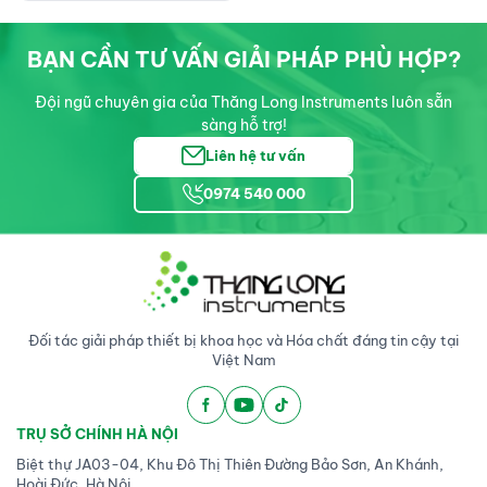
BẠN CẦN TƯ VẤN GIẢI PHÁP PHÙ HỢP?
Đội ngũ chuyên gia của Thăng Long Instruments luôn sẵn
sàng hỗ trợ!
Liên hệ tư vấn
0974 540 000
Đối tác giải pháp thiết bị khoa học và Hóa chất đáng tin cậy tại
Việt Nam
TRỤ SỞ CHÍNH HÀ NỘI
Biệt thự JA03-04, Khu Đô Thị Thiên Đường Bảo Sơn, An Khánh,
Hoài Đức, Hà Nội