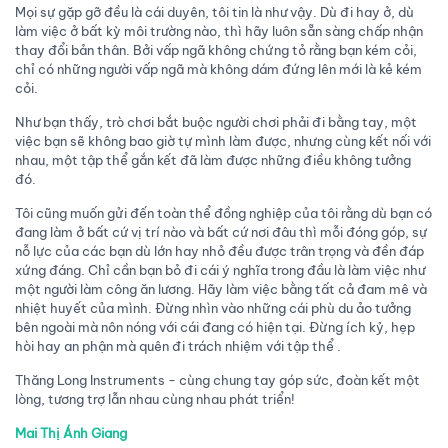
Mọi sự gặp gỡ đều là cái duyên, tôi tin là như vậy. Dù đi hay ở, dù
làm việc ở bất kỳ môi trường nào, thì hãy luôn sẵn sàng chấp nhận
thay đổi bản thân. Bởi vấp ngã không chứng tỏ rằng bạn kém cỏi,
chỉ có những người vấp ngã mà không dám đứng lên mới là kẻ kém
cỏi.
Như bạn thấy, trò chơi bắt buộc người chơi phải đi bằng tay, một
việc bạn sẽ không bao giờ tự mình làm được, nhưng cùng kết nối với
nhau, một tập thể gắn kết đã làm được những điều không tưởng
đó.
Tôi cũng muốn gửi đến toàn thể đồng nghiệp của tôi rằng dù bạn có
đang làm ở bất cứ vị trí nào và bất cứ nơi đâu thì mỗi đóng góp, sự
nỗ lực của các bạn dù lớn hay nhỏ đều được trân trọng và đền đáp
xứng đáng. Chỉ cần bạn bỏ đi cái ý nghĩa trong đầu là làm việc như
một người làm công ăn lương. Hãy làm việc bằng tất cả đam mê và
nhiệt huyết của mình. Đừng nhìn vào những cái phù du ảo tưởng
bên ngoài mà nôn nóng với cái đang có hiện tại. Đừng ích kỷ, hẹp
hòi hay an phận mà quên đi trách nhiệm với tập thể .
Thăng Long Instruments - cùng chung tay góp sức, đoàn kết một
lòng, tương trợ lẫn nhau cùng nhau phát triển!
Mai Thị Ánh Giang