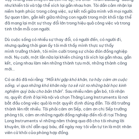
như khiến tôi và tập thể xích lại gần nhau hơn. Tôi dần cảm nhận lại
niềm hạnh phúc trong công việc, sự kết nối giữa mình với mọi người.
Sự quan tâm, gắn kết giữa những con người trong một khối tập thể
đã mang lại một sự thay đổi lớn trong hiệu quả công việc và trong
tinh thần mỗi con người.
Dù cuộc sống có nhiều sự thay đổi, có người đến, có người đi,
nhưng quãng thời gian ấy tôi mới thấy mình thực sự thấy
mình trưởng thành, tôi mỉm cười trong sự chào đón đồng nghiệp
mới. Nụ cười, một lần nữa lại khiến chúng tôi xích lại gần nhau, gắn
kết, cùng nhau làm nên những thành tựu mới, những thành công
mới…
Có ai đó đã nói rằng:
“Mỗi khi gặp khó khăn, ta hãy cám ơn cuộc
sống, vì qua những khó khăn này ta sẽ rút ra những bài học kinh
nghiệm quý báu cho bản thân
”. Sau nhiều năm gắn bó, tôi nhận
ra, quyết định ở lại Hà nội và chọn Thăng Long Instruments là nơi
bắt đầu công việc quả là một quyết định đúng đắn. Tôi đã trưởng
thành lên rất nhiều. Tôi phải cám ơn Sếp, cám ơn chị Sếp trưởng
phòng tôi, cám ơn những người đồng nghiệp đến rồi đi tại Thăng
Long Instruments vì những năm tháng qua đã cho tôi nhưng lời
khuyên, lời chỉ dẫn quý báu, để ngày nay tôi vẫn tự tin là một nhân
viên cừ khôi của phòng hợp đồng.