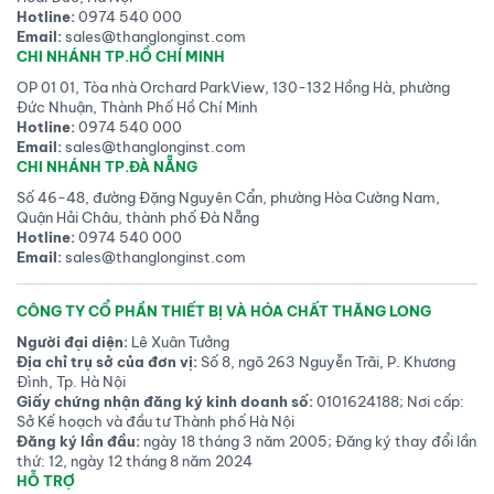
Hotline:
0974 540 000
Email:
sales@thanglonginst.com
CHI NHÁNH TP.HỒ CHÍ MINH
OP 01 01, Tòa nhà Orchard ParkView, 130-132 Hồng Hà, phường
Đức Nhuận, Thành Phố Hồ Chí Minh
Hotline:
0974 540 000
Email:
sales@thanglonginst.com
CHI NHÁNH TP.ĐÀ NẴNG
Số 46-48, đường Đặng Nguyên Cẩn, phường Hòa Cường Nam,
Quận Hải Châu, thành phố Đà Nẵng
Hotline:
0974 540 000
Email:
sales@thanglonginst.com
CÔNG TY CỔ PHẦN THIẾT BỊ VÀ HÓA CHẤT THĂNG LONG
Người đại diện:
Lê Xuân Tưởng
Địa chỉ trụ sở của đơn vị:
Số 8, ngõ 263 Nguyễn Trãi, P. Khương
Đình, Tp. Hà Nội
Giấy chứng nhận đăng ký kinh doanh số:
0101624188; Nơi cấp:
Sở Kế hoạch và đầu tư Thành phố Hà Nội
Đăng ký lần đầu:
ngày 18 tháng 3 năm 2005; Đăng ký thay đổi lần
thứ: 12, ngày 12 tháng 8 năm 2024
HỖ TRỢ