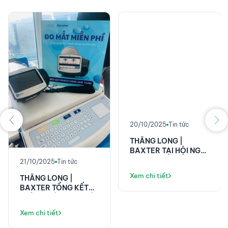
20/10/2025
Tin tức
THĂNG LONG |
BAXTER TẠI HỘI NGHỊ
KHOA HỌC 58 NĂM
21/10/2025
Tin tức
VIỆN E!
Xem chi tiết
THĂNG LONG |
BAXTER TỔNG KẾT
THÀNH CÔNG TẠI HỘI
NGHỊ KHOA HỌC ĐIỀU
Xem chi tiết
DƯỠNG PHENIKAA!