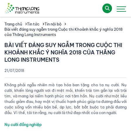
Trang chủ
Tin tức
Tin nội bộ
Bài viết đáng suy ngẫm trong Cuộc thi Khoảnh khắc ý nghĩa 2018
của Thăng Long Instruments
BÀI VIẾT ĐÁNG SUY NGẪM TRONG CUỘC THI
KHOẢNH KHẮC Ý NGHĨA 2018 CỦA THĂNG
LONG INSTRUMENTS
21/07/2018
Không phải ngẫu nhiên mà tạo hóa ban tặng cho ta nụ cười. Nụ
cười, khiến lòng người vơi đi mệt mỏi, khiến trái tim gần lại với trái
tim, và mang lại niềm hạnh phúc nơi tâm hồn. Nụ cười như một liều
thuốc giảm đau, hay một vị thuốc hạnh phúc giúp ta đương đầu với
cuộc sống vốn nhiều bộn bề, áp lực, bắt bắt buộc ta phải đương
đầu. Vì thế, tôi tin rằng, nụ cười là thứ đẹp nhất của con người.
Nụ cười đồng nghiệp