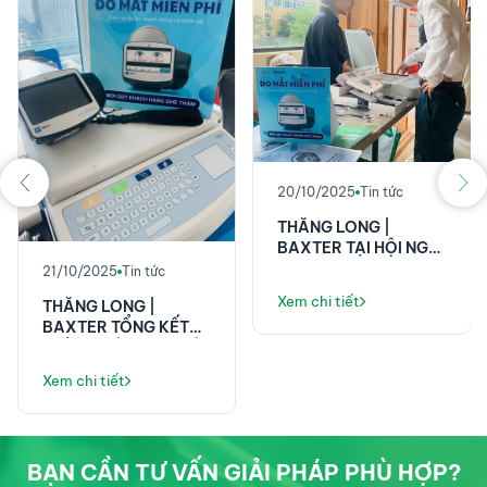
20/10/2025
Tin tức
THĂNG LONG |
BAXTER TẠI HỘI NGHỊ
KHOA HỌC 58 NĂM
21/10/2025
Tin tức
VIỆN E!
Xem chi tiết
THĂNG LONG |
BAXTER TỔNG KẾT
THÀNH CÔNG TẠI HỘI
NGHỊ KHOA HỌC ĐIỀU
Xem chi tiết
DƯỠNG PHENIKAA!
BẠN CẦN TƯ VẤN GIẢI PHÁP PHÙ HỢP?