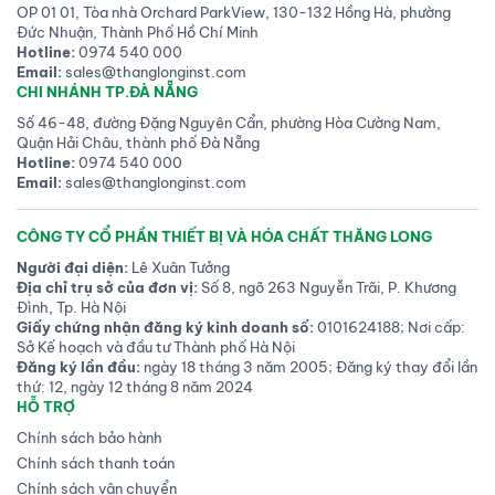
OP 01 01, Tòa nhà Orchard ParkView, 130-132 Hồng Hà, phường
Đức Nhuận, Thành Phố Hồ Chí Minh
Hotline:
0974 540 000
Email:
sales@thanglonginst.com
CHI NHÁNH TP.ĐÀ NẴNG
Số 46-48, đường Đặng Nguyên Cẩn, phường Hòa Cường Nam,
Quận Hải Châu, thành phố Đà Nẵng
Hotline:
0974 540 000
Email:
sales@thanglonginst.com
CÔNG TY CỔ PHẦN THIẾT BỊ VÀ HÓA CHẤT THĂNG LONG
Người đại diện:
Lê Xuân Tưởng
Địa chỉ trụ sở của đơn vị:
Số 8, ngõ 263 Nguyễn Trãi, P. Khương
Đình, Tp. Hà Nội
Giấy chứng nhận đăng ký kinh doanh số:
0101624188; Nơi cấp:
Sở Kế hoạch và đầu tư Thành phố Hà Nội
Đăng ký lần đầu:
ngày 18 tháng 3 năm 2005; Đăng ký thay đổi lần
thứ: 12, ngày 12 tháng 8 năm 2024
HỖ TRỢ
Chính sách bảo hành
Chính sách thanh toán
Chính sách vận chuyển