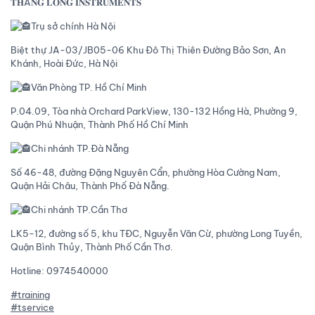
𝐓𝐇Ă𝐍𝐆 𝐋𝐎𝐍𝐆 𝐈𝐍𝐒𝐓𝐑𝐔𝐌𝐄𝐍𝐓𝐒
Trụ sở chính Hà Nội
Biệt thự JA-03/JB05-06 Khu Đô Thị Thiên Đường Bảo Sơn, An
Khánh, Hoài Đức, Hà Nội
Văn Phòng TP. Hồ Chí Minh
P.04.09, Tòa nhà Orchard ParkView, 130-132 Hồng Hà, Phường 9,
Quận Phú Nhuận, Thành Phố Hồ Chí Minh
Chi nhánh TP.Đà Nẵng
Số 46-48, đường Đặng Nguyên Cẩn, phường Hòa Cường Nam,
Quận Hải Châu, Thành Phố Đà Nẵng.
Chi nhánh TP.Cần Thơ
LK5-12, đường số 5, khu TĐC, Nguyễn Văn Cừ, phường Long Tuyền,
Quận Bình Thủy, Thành Phố Cần Thơ.
Hotline: 0974540000
#training
#tservice