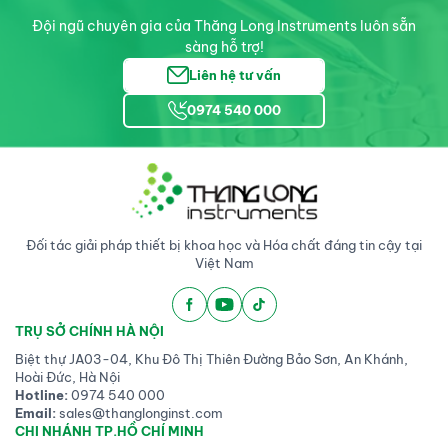
Đội ngũ chuyên gia của Thăng Long Instruments luôn sẵn
sàng hỗ trợ!
Liên hệ tư vấn
0974 540 000
Đối tác giải pháp thiết bị khoa học và Hóa chất đáng tin cậy tại
Việt Nam
TRỤ SỞ CHÍNH HÀ NỘI
Biệt thự JA03-04, Khu Đô Thị Thiên Đường Bảo Sơn, An Khánh,
Hoài Đức, Hà Nội
Hotline:
0974 540 000
Email:
sales@thanglonginst.com
CHI NHÁNH TP.HỒ CHÍ MINH