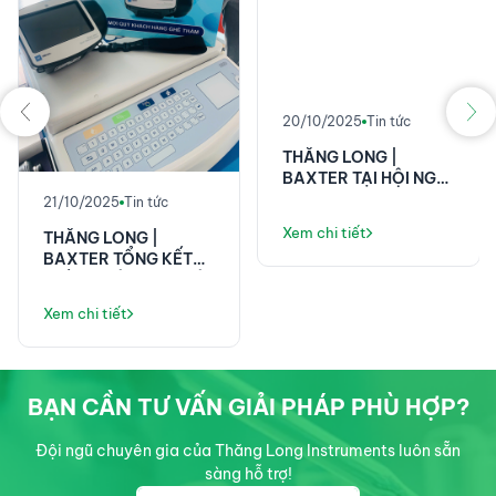
20/10/2025
Tin tức
THĂNG LONG |
BAXTER TẠI HỘI NGHỊ
KHOA HỌC 58 NĂM
21/10/2025
Tin tức
VIỆN E!
Xem chi tiết
THĂNG LONG |
BAXTER TỔNG KẾT
THÀNH CÔNG TẠI HỘI
NGHỊ KHOA HỌC ĐIỀU
Xem chi tiết
DƯỠNG PHENIKAA!
BẠN CẦN TƯ VẤN GIẢI PHÁP PHÙ HỢP?
Đội ngũ chuyên gia của Thăng Long Instruments luôn sẵn
sàng hỗ trợ!