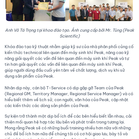
Anh Võ Tá Trọng tại khoa đào tạo. Ảnh cung cấp bởi Mr. Tùng (Peak
Scientific)
Khóa đào tạo kỹ thuật nhằm giúp kỹ sư của nhà phân phối củng cố
kiến thức technical liên quan đến máy sinh khí Peak, nâng cao kỹ
năng giải quyết các vấn đề liên quan đến máy sinh khí Peak và tự
tin hơn giải quyết các vấn đề liên quan đến máy sinh khí Peak,
giúp người dùng đầu cuối yên tâm về chất lượng, dịch vụ khi sử
dụng sản phẩm của Peak.
Nhân dịp này, cán bộ T-Service có dịp gặp gỡ Team của Peak
(Regional GM, Territory Manager, Regional Service Manager) và có
hiểu biết thêm về lịch sử, con người, văn hóa của Peak, cập nhật
các kiến thức các dòng sản phẩm của Peak.
Sự kiện trở thành một dịp bổ ích để các bên hiểu biết lẫn nhau, cải
thiện mối quan hệ hợp tác lâu bền và phát triển trong tương lại.
Mong rằng Peak sẽ có những buổi training nhiều hơn nữa với những
chủ đề bổ ích hơn nữa để chúng tôi có cơ hội giao lưu, bày tỏ và