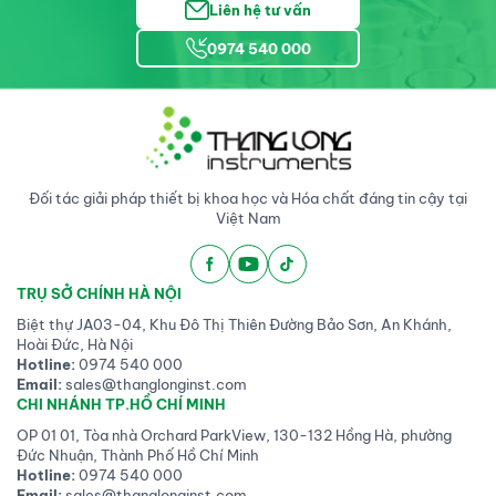
Liên hệ tư vấn
0974 540 000
Đối tác giải pháp thiết bị khoa học và Hóa chất đáng tin cậy tại
Việt Nam
TRỤ SỞ CHÍNH HÀ NỘI
Biệt thự JA03-04, Khu Đô Thị Thiên Đường Bảo Sơn, An Khánh,
Hoài Đức, Hà Nội
Hotline:
0974 540 000
Email:
sales@thanglonginst.com
CHI NHÁNH TP.HỒ CHÍ MINH
OP 01 01, Tòa nhà Orchard ParkView, 130-132 Hồng Hà, phường
Đức Nhuận, Thành Phố Hồ Chí Minh
Hotline:
0974 540 000
Email:
sales@thanglonginst.com