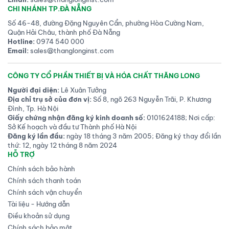
CHI NHÁNH TP.ĐÀ NẴNG
Số 46-48, đường Đặng Nguyên Cẩn, phường Hòa Cường Nam,
Quận Hải Châu, thành phố Đà Nẵng
Hotline:
0974 540 000
Email:
sales@thanglonginst.com
CÔNG TY CỔ PHẦN THIẾT BỊ VÀ HÓA CHẤT THĂNG LONG
Người đại diện:
Lê Xuân Tưởng
Địa chỉ trụ sở của đơn vị:
Số 8, ngõ 263 Nguyễn Trãi, P. Khương
Đình, Tp. Hà Nội
Giấy chứng nhận đăng ký kinh doanh số:
0101624188; Nơi cấp:
Sở Kế hoạch và đầu tư Thành phố Hà Nội
Đăng ký lần đầu:
ngày 18 tháng 3 năm 2005; Đăng ký thay đổi lần
thứ: 12, ngày 12 tháng 8 năm 2024
HỖ TRỢ
Chính sách bảo hành
Chính sách thanh toán
Chính sách vận chuyển
Tài liệu - Hướng dẫn
Điều khoản sử dụng
Chính sách bảo mật