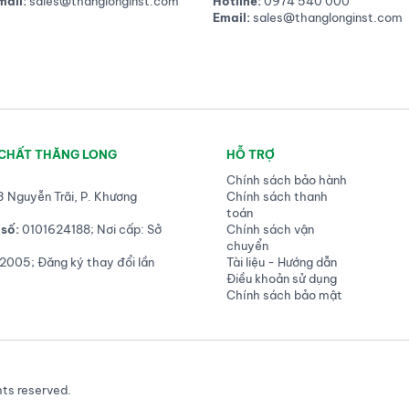
mail:
sales@thanglonginst.com
Hotline:
0974 540 000
Email:
sales@thanglonginst.com
 CHẤT THĂNG LONG
HỖ TRỢ
Chính sách bảo hành
3 Nguyễn Trãi, P. Khương
Chính sách thanh
toán
số:
0101624188; Nơi cấp: Sở
Chính sách vận
chuyển
2005; Đăng ký thay đổi lần
Tài liệu - Hướng dẫn
Điều khoản sử dụng
Chính sách bảo mật
hts reserved.