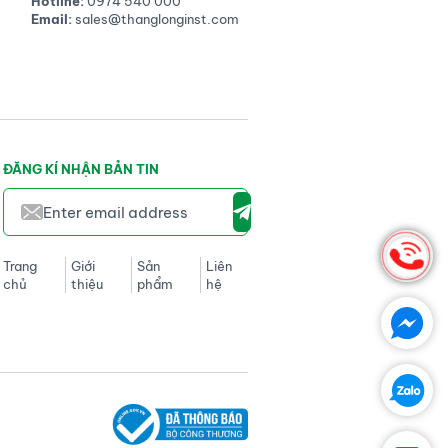
Hotline:
0974 540 000
Email:
sales@thanglonginst.com
ĐĂNG KÍ NHẬN BẢN TIN
Trang
Giới
Sản
Liên
chủ
thiệu
phẩm
hệ