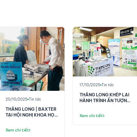
17/10/2025
Tin tức
THĂNG LONG KHÉP LẠI
20/10/2025
Tin tức
HÀNH TRÌNH ẤN TƯỢNG
TẠI HỘI NGHỊ CÔNG
THĂNG LONG | BAXTER
NGHỆ SINH HỌC 2025
TẠI HỘI NGHỊ KHOA HỌC
Xem chi tiết
58 NĂM VIỆN E!
Xem chi tiết