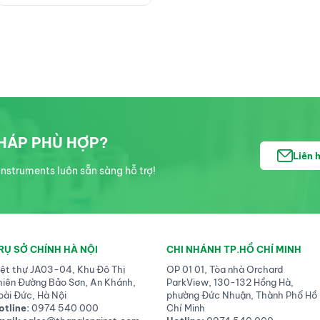
PHÁP PHÙ HỢP?
Liên 
nstruments luôn sẵn sàng hỗ trợ!
RỤ SỞ CHÍNH HÀ NỘI
CHI NHÁNH TP.HỒ CHÍ MINH
iệt thự JA03-04, Khu Đô Thị
OP 01 01, Tòa nhà Orchard
hiên Đường Bảo Sơn, An Khánh,
ParkView, 130-132 Hồng Hà,
oài Đức, Hà Nội
phường Đức Nhuận, Thành Phố Hồ
otline:
0974 540 000
Chí Minh