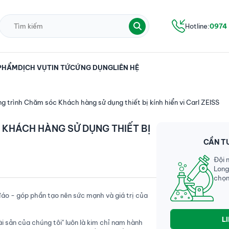
Hotline:
0974
PHẨM
DỊCH VỤ
TIN TỨC
ỨNG DỤNG
LIÊN HỆ
g trình Chăm sóc Khách hàng sử dụng thiết bị kính hiển vi Carl ZEISS
KHÁCH HÀNG SỬ DỤNG THIẾT BỊ
CẦN T
Đội 
Long
chọn
áo - góp phần tạo nên sức mạnh và giá trị của
L
i sản của chúng tôi" luôn là kim chỉ nam hành