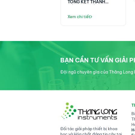
TỔNG KẾT THÀNH
CÔNG TẠI HỘI NGHỊ
KHOA HỌC ĐIỀU DƯỠNG
Xem chi tiết
PHENIKAA!
BẠN CẦN TƯ VẤN GIẢI 
Đội ngũ chuyên gia của Thăng Long I
T
B
T
H
Đối tác giải pháp thiết bị khoa
H
học và Hóa chất đáng tin cậy tại