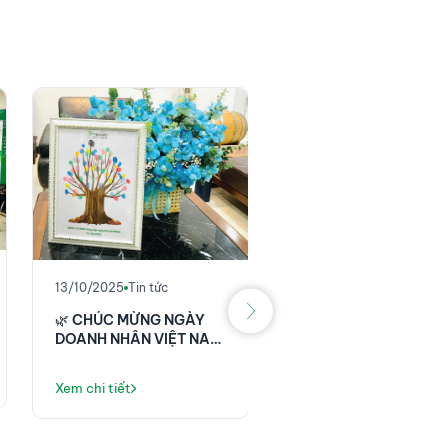
11/10/2025
Tin tức
THĂNG LONG
INSTRUMENTS ĐỒNG
13/10/2025
Tin tức
HÀNH CÙNG HÃNG
🌿 CHÚC MỪNG NGÀY
BAXTER TẠI HỘI NGH
Xem chi tiết
DOANH NHÂN VIỆT NAM
NHI KHOA – BỆNH VI
13/10 🌿
HỮU NGHỊ VIỆT ĐỨC
Xem chi tiết