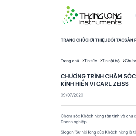
TRANG CHỦ
GIỚI THIỆU
ĐỐI TÁC
SẢN 
Trang chủ
Tin tức
Tin nội bộ
Chươn
CHƯƠNG TRÌNH CHĂM SÓC 
KÍNH HIỂN VI CARL ZEISS
09/07/2020
Chăm sóc Khách hàng tận tình và chu đ
Doanh nghiệp.
Slogan "Sự hài lòng của Khách hàng là tà