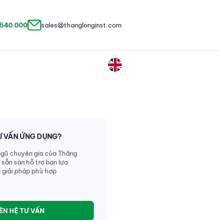
 540 000
sales@thanglonginst.com
Ư VẤN ỨNG DỤNG?
ngũ chuyên gia của Thăng
 sẵn sàn hỗ trợ bạn lựa
 giải pháp phù hợp
IÊN HỆ TƯ VẤN