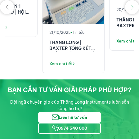
20/10/2025
Tin tức
THĂNG LONG |
BAXTER TẠI HỘI NGHỊ
KHOA HỌC 58 NĂM
21/10/2025
Tin tức
VIỆN E!
Xem chi tiết
THĂNG LONG |
BAXTER TỔNG KẾT
THÀNH CÔNG TẠI HỘI
NGHỊ KHOA HỌC ĐIỀU
Xem chi tiết
DƯỠNG PHENIKAA!
BẠN CẦN TƯ VẤN GIẢI PHÁP PHÙ HỢP?
Đội ngũ chuyên gia của Thăng Long Instruments luôn sẵn
sàng hỗ trợ!
Liên hệ tư vấn
0974 540 000