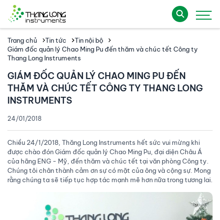
Trang chủ
Tin tức
Tin nội bộ
Giám đốc quản lý Chao Ming Pu đến thăm và chúc tết Công ty
Thang Long Instruments
GIÁM ĐỐC QUẢN LÝ CHAO MING PU ĐẾN
THĂM VÀ CHÚC TẾT CÔNG TY THANG LONG
INSTRUMENTS
24/01/2018
Chiều 24/1/2018, Thăng Long Instruments hết sức vui mừng khi
được chào đón Giám đốc quản lý Chao Ming Pu, đại diện Châu Á
của hãng ENG - Mỹ, đến thăm và chúc tết tại văn phòng Công ty.
Chúng tôi chân thành cảm ơn sự có mặt của ông và cộng sự. Mong
rằng chúng ta sẽ tiếp tục hợp tác mạnh mẽ hơn nữa trong tương lai.