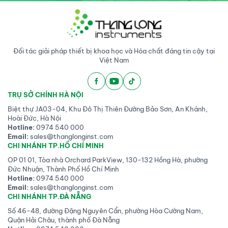
Đối tác giải pháp thiết bị khoa học và Hóa chất đáng tin cậy tại
Việt Nam
TRỤ SỞ CHÍNH HÀ NỘI
Biệt thự JA03-04, Khu Đô Thị Thiên Đường Bảo Sơn, An Khánh,
Hoài Đức, Hà Nội
Hotline:
0974 540 000
Email:
sales@thanglonginst.com
CHI NHÁNH TP.HỒ CHÍ MINH
OP 01 01, Tòa nhà Orchard ParkView, 130-132 Hồng Hà, phường
Đức Nhuận, Thành Phố Hồ Chí Minh
Hotline:
0974 540 000
Email:
sales@thanglonginst.com
CHI NHÁNH TP.ĐÀ NẴNG
Số 46-48, đường Đặng Nguyên Cẩn, phường Hòa Cường Nam,
Quận Hải Châu, thành phố Đà Nẵng