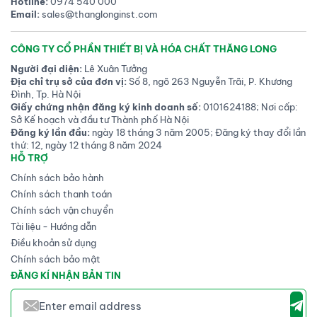
Hotline:
0974 540 000
Email:
sales@thanglonginst.com
CÔNG TY CỔ PHẦN THIẾT BỊ VÀ HÓA CHẤT THĂNG LONG
Người đại diện:
Lê Xuân Tưởng
Địa chỉ trụ sở của đơn vị:
Số 8, ngõ 263 Nguyễn Trãi, P. Khương
Đình, Tp. Hà Nội
Giấy chứng nhận đăng ký kinh doanh số:
0101624188; Nơi cấp:
Sở Kế hoạch và đầu tư Thành phố Hà Nội
Đăng ký lần đầu:
ngày 18 tháng 3 năm 2005; Đăng ký thay đổi lần
thứ: 12, ngày 12 tháng 8 năm 2024
HỖ TRỢ
Chính sách bảo hành
Chính sách thanh toán
Chính sách vận chuyển
Tài liệu - Hướng dẫn
Điều khoản sử dụng
Chính sách bảo mật
ĐĂNG KÍ NHẬN BẢN TIN