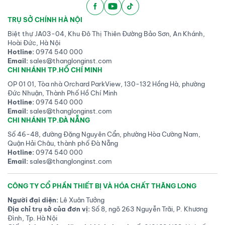
TRỤ SỞ CHÍNH HÀ NỘI
Biệt thự JA03-04, Khu Đô Thị Thiên Đường Bảo Sơn, An Khánh,
Hoài Đức, Hà Nội
Hotline:
0974 540 000
Email:
sales@thanglonginst.com
CHI NHÁNH TP.HỒ CHÍ MINH
OP 01 01, Tòa nhà Orchard ParkView, 130-132 Hồng Hà, phường
Đức Nhuận, Thành Phố Hồ Chí Minh
Hotline:
0974 540 000
Email:
sales@thanglonginst.com
CHI NHÁNH TP.ĐÀ NẴNG
Số 46-48, đường Đặng Nguyên Cẩn, phường Hòa Cường Nam,
Quận Hải Châu, thành phố Đà Nẵng
Hotline:
0974 540 000
Email:
sales@thanglonginst.com
CÔNG TY CỔ PHẦN THIẾT BỊ VÀ HÓA CHẤT THĂNG LONG
Người đại diện:
Lê Xuân Tưởng
Địa chỉ trụ sở của đơn vị:
Số 8, ngõ 263 Nguyễn Trãi, P. Khương
Đình, Tp. Hà Nội