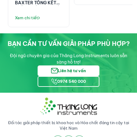
BAXTER TỔNG KẾT
THÀNH CÔNG TẠI HỘI
NGHỊ KHOA HỌC ĐIỀU
Xem chi tiết
DƯỠNG PHENIKAA!
BẠN CẦN TƯ VẤN GIẢI PHÁP PHÙ HỢP?
Đội ngũ chuyên gia của Thăng Long Instruments luôn sẵn
sàng hỗ trợ!
Liên hệ tư vấn
0974 540 000
Đối tác giải pháp thiết bị khoa học và Hóa chất đáng tin cậy tại
Việt Nam