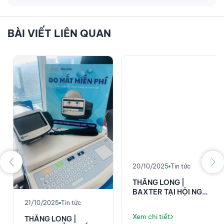
BÀI VIẾT LIÊN QUAN
20/10/2025
Tin tức
THĂNG LONG |
BAXTER TẠI HỘI NGHỊ
KHOA HỌC 58 NĂM
21/10/2025
Tin tức
VIỆN E!
Xem chi tiết
THĂNG LONG |