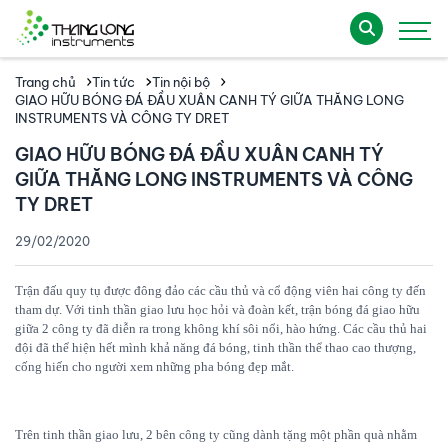
Trang chủ
Tin tức
Tin nội bộ
GIAO HỮU BÓNG ĐÁ ĐẦU XUÂN CANH TÝ GIỮA THĂNG LONG
INSTRUMENTS VÀ CÔNG TY DRET
GIAO HỮU BÓNG ĐÁ ĐẦU XUÂN CANH TÝ
GIỮA THĂNG LONG INSTRUMENTS VÀ CÔNG
TY DRET
29/02/2020
Trận đấu quy tụ được đông đảo các cầu thủ và cổ động viên hai công ty đến
tham dự. Với tinh thần giao lưu học hỏi và đoàn kết, trận bóng đá giao hữu
giữa 2 công ty đã diễn ra trong không khí sôi nổi, hào hứng. Các cầu thủ hai
đội đã thể hiện hết mình khả năng đá bóng, tinh thần thể thao cao thượng,
cống hiến cho người xem những pha bóng đẹp mắt.
Trên tinh thần giao lưu, 2 bên công ty cũng dành tặng một phần quà nhằm