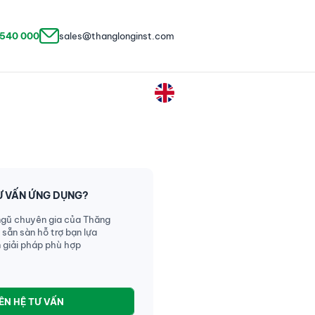
 540 000
sales@thanglonginst.com
Ư VẤN ỨNG DỤNG?
ngũ chuyên gia của Thăng
 sẵn sàn hỗ trợ bạn lựa
 giải pháp phù hợp
IÊN HỆ TƯ VẤN