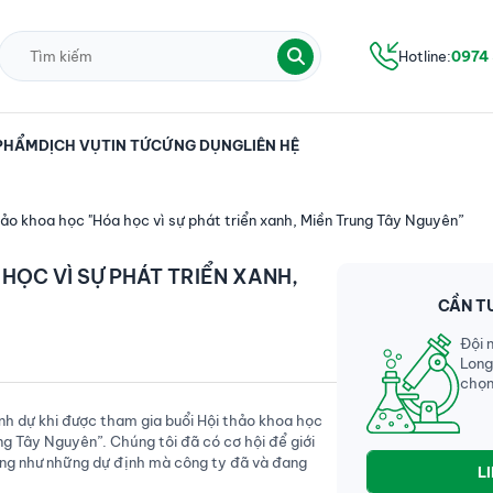
Hotline:
0974
PHẨM
DỊCH VỤ
TIN TỨC
ỨNG DỤNG
LIÊN HỆ
hảo khoa học "Hóa học vì sự phát triển xanh, Miền Trung Tây Nguyên”
HỌC VÌ SỰ PHÁT TRIỂN XANH,
CẦN T
Đội 
Long
chọn
nh dự khi được tham gia buổi Hội thảo khoa học
ung Tây Nguyên”. Chúng tôi đã có cơ hội để giới
ũng như những dự định mà công ty đã và đang
L