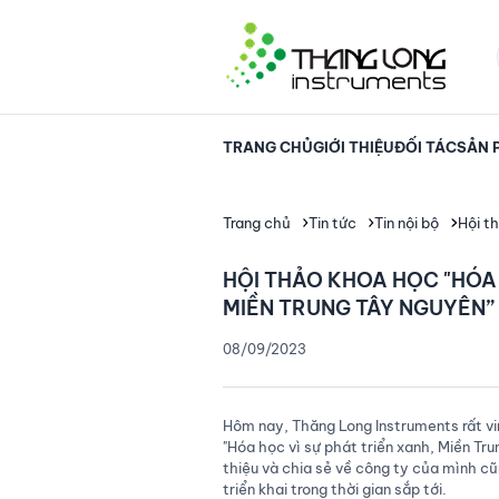
TRANG CHỦ
GIỚI THIỆU
ĐỐI TÁC
SẢN 
Trang chủ
Tin tức
Tin nội bộ
Hội t
HỘI THẢO KHOA HỌC "HÓA 
MIỀN TRUNG TÂY NGUYÊN”
08/09/2023
Hôm nay, Thăng Long Instruments rất vi
"Hóa học vì sự phát triển xanh, Miền Tr
thiệu và chia sẻ về công ty của mình c
triển khai trong thời gian sắp tới.